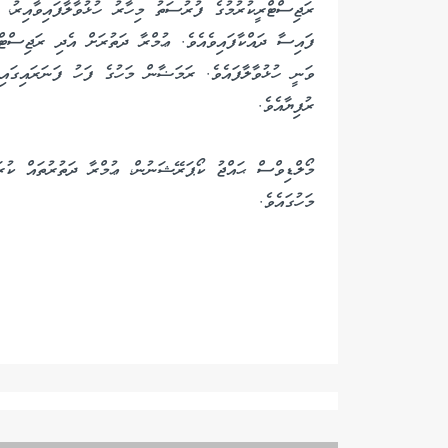
ރަޖިސްޓްރީކުރުމުގެ ފުރުސަތު މިހާރު ހުޅުވާލާފައިވާއިރު،
ރުފިޔާއެވެ.
މޯލްޑިވްސް ޙައްޖު ކޯޕަރޭޝަނުން، ޢުމްރާ ދަތުރުތައް ކު
މަހުގައެވެ.