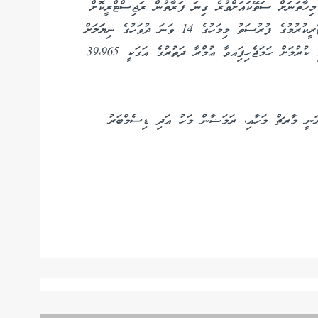
 މިހާތަނަށް ސަތޭކައަށްވުރެ ގިނަ ފަރާތުން ރަޖިސްޓްރީކޮށް
ފައިސާ ދައްކާފައިވެއެވެ. ޢުމްރާ ދަތުރަށް އެދި ރަޖިސްޓްރީކުރުމުގެ ފުރުސަތު މިމަހުގެ 14 ވަނަ ދުވަހުގެ ނިޔަަލަށް
ވަނީ ހުޅުވާލާފައެވެ. ރަމަޟާން މަހުގެ ފަހު ފަނަރައިގައި ކުރުމަށް ހަމަޖެހިފަިއވާ ޢުމްރާ ދަތުރުގެ އަގަކީ 39،965
ރަނީ މާރޗް މަހާއި، ރަމަޟާން މަހު އަދި ޑިސެމްބަރު