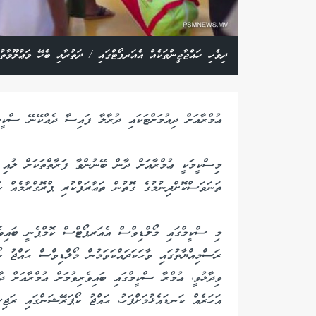
ދިވެހި ހައްޖާޖީންތަކެއް އެއަރޕޯޓްގައި / ދަތުރާއި ބެހޭ މަޢުލޫމާތު
ޢުމްރާއަށް ދިއުމަށްޓަކައި ދުރާލާ ފައިސާ ދެއްކޭނޭ ސްކީ
މިސްކީމަކީ ޢުމްރާއަށް ދާން ބޭނުންވާ ފަރާތްތަކަށް ލުއި 
ތަނަވަސްކޮށްދިނުމުގެ ގޮތުން ތަޢާރަފްކުރި ޕްރޮގްރާމެއް ކ
މި ސްކީމްގައި މޯލްޑިވްސް އެއަރޕޯޓްސް ކޮމްޕެނީ ބައިވެރ
ރަސްމިއްޔާތުގައި ވާހަކަދައްކަވަމުން މޯލްޑިވްސް ޙައްޖު
ވިދާޅުވީ، ޢުމްރާ ސްކީމްގައި ބައިވެރިވުމަށް ޢުމްރާއަށް ދ
އަހަރެއް ކަނޑައެޅުމަށްފަހު، ޙައްޖު ކޯޕަރޭޝަންގައި ރަޖިސ