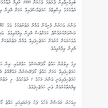
ބައިވެރިވާއިރު ފުރަތަމަ ފަ
ދެއްކުމުގެ އިންތިޒާމު ހަމަޖައްސާފައިވާ ކަމަށް ޔާމީން ވިދ
އަންނަ އަހަރުން ފެށިގެން ޢުމްރާ ދަތުރުތަކުގެ އަގު ހެޔޮ
މަޝްވަރާކުރަމުންދާ ކަމަށްވެސް ޔާމީން ވިދާޅުވިއެވެ. އަދ
އެއަހަރަކަށް ކުރުމަށް ހަމަޖެހިފައިވާ ޢުމްރާ ދަތުރުތަކަ
ޔާމީން ވިދާޅުވިއެވެ.
ހަމަޖެހިފައިވާ ކަމަށް ޙައްޖު ކޯޕަރޭޝަނުން މަޢުލޫމާތު ދެ
ހަމަޖެހިފައިވަނީ އަންނަ މަހުގެ 1
ޒިޔާރަތްކުރުމަށް ވަނީ ހަމަޖެހިފައެވެ.
މިއަހަރު، ރަމަޟާން މަހުގެ ފަހު ފަނަރައިގައި ޙައްޖު ކޯޕ