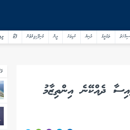
ސިއްހަތު
ތަޢުލީމު
ދުނިޔެ
ކުޅިވަރު
ދީން
މުނިފޫހިފިލުވުން
ފޮޓޯ
ވީޑި
ފަހ
ިސާ ދެއްކޭނެ އިންތިޒާމު