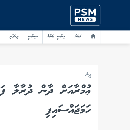
ޚަބަރު
ރިޔާސީ ބަޔާން
ސިޔާސީ
ވިޔަފާރި
ދީން
ޢުމްރާއަށް ދާން ދުރާލާ ފައ
ހަމަޖައްސައިފި