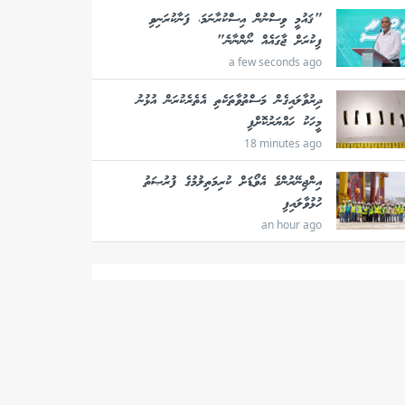
"ޤައުމީ ވިސްނުން އިސްކުރާނަމަ، ފަނާކުރަނިވި
ފިކުރަށް ޖާގައެއް ނޯންނާނެ"
a few seconds ago
ދިރުވާލައިގެން މަސްތުވާތަކެތި އެތެރެކުރަން އުޅުނު
މީހަކު ހައްޔަރުކޮށްފި
18 minutes ago
އިންޖިނޭރުންގެ އެވޯޑަށް ކުރިމަތިލުމުގެ ފުރުޞަތު
ހުޅުވާލައިފި
an hour ago