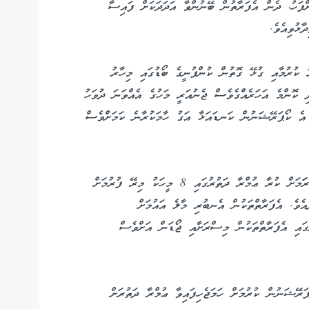
ހަރަށް 1000 ރުފިޔާ ދެއްކުމަށްފަހު، ދެން އެފަރާތުން ބޭނުންވާ އަދަދަކަށް ފައިސާ
ާޅުވިއެވެ.
 ކުރުމާއި ގުޅޭ ގޮތުން ކުންފުނީގެ ބޯޑުގައި މިހާރު
ި ކޮންމެ އަހަރެއްގެވެސް ޖެނުއަރީ މަހުގެ އެއްވަނަ ދުވަހު
ށް އެ ކޯޕަރޭޝަނުން ކަނޑައަޅާ އަގު ހާމަކުރާނެ ކަމަށްވެސް
މީގެ އިތުރުން ޙައްޖު ކޯޕަރޭޝަންގެ ޙަވާލުގައި، ތިން ޙަރަަމަށް ކުރާ ޢުމްރާ ދަތުރުގައި 8 މީހަކު މިރޭ ފުރުމަށް
އެވެ. އެފަރާތްތަކުން އެނބުރި މާލެ އައުމަށް
 ދުވަހުއެވެ. މި ދަތުރުގައި އެފަރާތްތަކުން މިސްރަށާއި ޖޯޑަން އަށްވެސް
ަރޭޝަނުން ކުރުމަށް ހަމަޖެހިފައިވާ ޢުމްރާ ދަތުރަށް