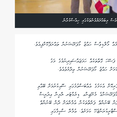
ވެސް މިބައްދަލުވުންތަކުގައި ހިއްސާކުރާނެ
މެއް މޯލްޑިވްސް ޙައްޖު ކޯޕަރޭޝަނުން ތަޢާރަފްކޮށްފިއެވެ.
ފަސޭހަ ގޮތްތަކެއް ހަމަޖައްސައިދިނުމުގެ މަގު
ަމަށް ޙައްޖު ކޯޕަރޭޝަނުން ވިދާޅުވެއެވެ.
ިކޮށް އެކަމުގެ އެއްބަސްވުމުގައި ސޮއިކުރުމަށް ބޭއްވި
 ކޯޕަރޭޝަންގެ މެނޭޖިންގ ޑިރެކްޓަރ ޔާމީން އިދުރީސް
ާން ބޭނުންވާ ފަރާތްތަކުން ޢުމްރާއަށް ދާން ބޭނުންވާ
ްޓްރީކުރަންޖެހޭ ކަމަށެވެ. ޢުމްރާ ސްކީމްގައި