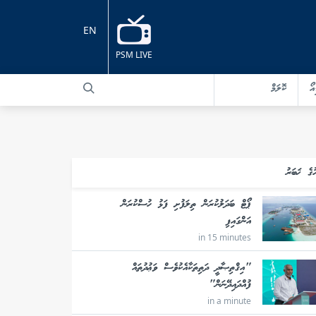
EN
PSM LIVE
އޯ
ކޮލަމް
ުގެ ޚަބަރު
ޕޯޓް ބަދަލުކުރަން ތިލަފުށި ފަޅު ހުސްކުރަން
އަންގައިފި
in 15 minutes
"އިޤްތިޞާދީ ދަތިތަކާއެކުވެސް ވަޢުދުތައް
ފުއްދައިދޭނަން"
in a minute