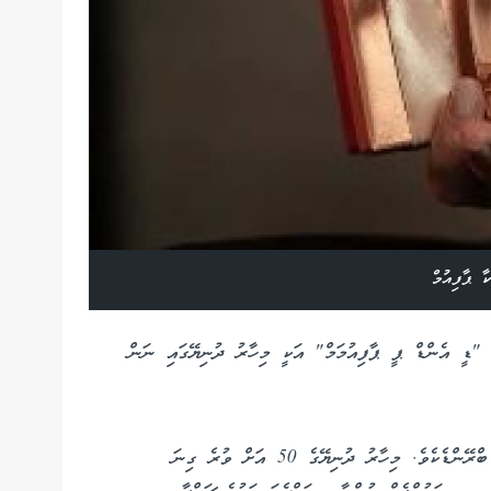
ާ ޕާފިއުމް
 "ޑީ އެންޑް ޕީ ޕާފިއުމަމް" އަކީ މިހާރު ދުނިޔޭގައި ނަން
މި ބްރޭންޑަކީ 1999 ވަނަ އަހަރު ތުރުކީގައި އުފެއްދި ބްރޭންޑެކެވެ. މިހާރު ދުނިޔޭގެ 50 އަށް ވުރެ ގިނަ