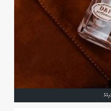
ިއުމް