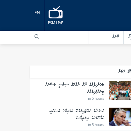
EN
PSM LIVE
އޯ
ކޮލަމް
ުގެ ޚަބަރު
ބަދަލުހިފުމުގެ ރޫޙު ރާއްޖޭގެ ސިޔާސީ މަޝްރަހާ
ބީރައްޓެހިވެއްޖެ
in 5 hours
ހަނގުރާމަ ހުއްޓައިލުމަށް އެމެރިކާގެ އަސްކަރީ
ކޮމާންޑަރުގެ އިލްތިމާސް
in 5 hours