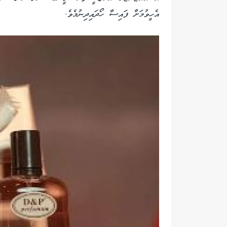
އެހީވުމަށް ފައިސާ ހޯދައިދިނުމެވެ.