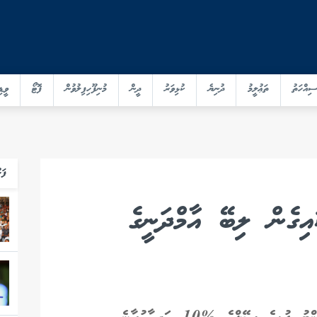
ސިއްހަތު
ތަޢުލީމު
ދުނިޔެ
ކުޅިވަރު
ދީން
މުނިފޫހިފިލުވުން
ފޮޓޯ
ވީޑި
ފަހ
އިގެން ލިބޭ އާމްދަނީގެ