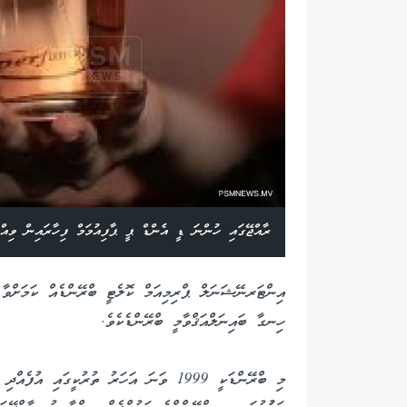
ރާއްޖޭގައި ހުންނަ ޑީ އެންޑް ޕީ ޕާފިއުމަމް ފިހާރައިން ވިއްކ
އިންޓަރނޭޝަނަލް ޕްރިމިއަމް ކޮލެޓީ ބްރޭންޑެއް ކަމަށްވާ
ހިނގާ ބައިނަލްއަޤްވާމީ ބްރޭންޑެކެވެ.