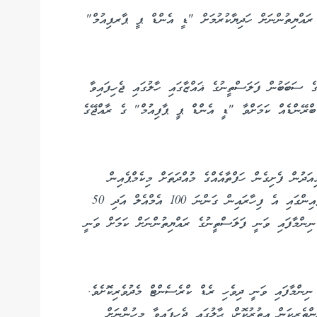
ަސްތީނުގެ ނިކަމެތި ރައްޔިތުންނަށް ހަދިޔާކުރުމަށް "ޑީ އެންޑް ޕީ ޕާރފިއުމް"
ގެ ސަބަބުން ފަލަސްތީނުގެ ޣައްޒާގައި ހާލުގައި ޖެހިފައިވާ
 ބްރޭންޑެއް ކަމަށްވާ "ޑީ އެންޑް ޕީ ޕާފިއުމް" ގެ ރާއްޖޭގެ
ދުން ފެށިގެން ހަފްތާއެއްގެ މުއްދަތަށް މިކެމްޕެއިން
ކުރިއަަށްގެންދާނެ ކަމުގައި ވަނީ އާއްމުކޮށްފައެވެ. މިކެމްޕެއިންގައި އެ ފިހާރައިން ގަންނަ 100 އެމްއެލް އަދި 50
ޭލްގެ %10 ހަދިޔާ ކުރަން ނިންމާފައި ވަނީ ފަލަސްތީނުގެ ރައްޔިތުންނަށް ކަމަަށް ވަނީ
ިންމާފައި ވަނީ ދިވެހި ރެޑް ކްރެސެންޓް މެދުވެރިކޮށެވެ.
ްތެރިކަން އިތުރުކޮށް، ޙާލުގައި ޖެހިފައިވާ މީހުންނަށް