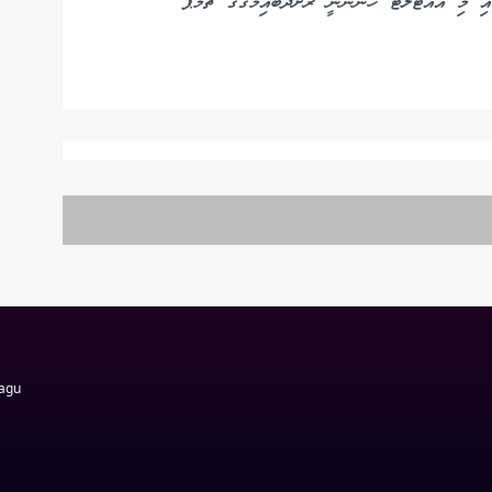
ައި މި އައުޓްލެޓް ހުންނާނީ ރަށްދެބައިމަގުގެ ޗަމްޕާ
Magu