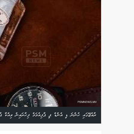
ރާއްޖޭގައި ހުންނަ ޑީ އެންޑް ޕީ ޕާފިއުމަމް ފިހާރައިން ވިއްކާ ޕާފ