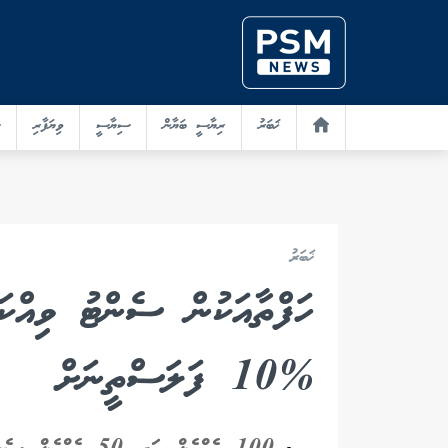
ޚަބަރު
ރިޔާސީ ބަޔާން
ސިޔާސީ
ވިޔަފާރި
ޚަބަރު
ހަފްތާއަކުން ސެންޓު ވިއްކަ
%10 ފަލަސްތީނަށް