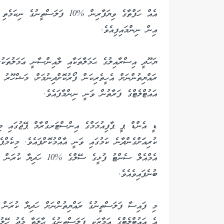
އެއް ހަފްތާގެ ވިޔަފާރިން %10 ފަލ
އިން ނިންމައިފިއެވެ.
ޔަހޫދީ އިސްރާއިލުގެ ޙަމަލާތަކާއި ލާއިންސާނީ ޢަމަލުތަކު
ރައްޔިތުންނަށް އެހީތެރިކަން ފޯރުކޮށްދިނުމަށް، މަޝްހޫރު
އައުޓްލެޓްގެ ފަރާތުން ވަނީ ނިންމާފައެވެ.
ޑީ އެންޑް ޕީ ޕާފިއުމަމްގެ އިންސްޓަރގްރާމް ޕޭޖުގައި މިއަ
އެމްއެލް ސެންޓު ފުޅީގެ ސ
ބުނެފައިވެއެވެ.
މި ފައިސާ ފަލަސްތީނުގެ ރައްޔިތުންނަށް ހަދިޔާ ކުރަން ނ
އެ އައުޓްލެޓްގެ އަމާޒަކީ ފަލަސްތީނުގެ ޙާލަތާ މެދު ހޭލުނ