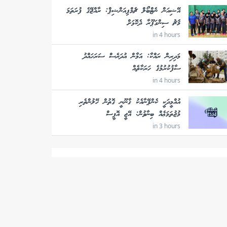
އޭޝިއަން ނެޓްބޯލް ޗެމްޕިއަންޝިޕް: ރާއްޖޭގެ ފުރަތަމަ
މެޗު ސިންގަޕޫރާ ދެކޮޅަށް
in 4 hours
މަދިރިން ރައްކާ: އަމާން އުދަރެސް ސަރަހައްދު
ސާފުކުރުމުގެ ހަރަކާތެއް
in 4 hours
އުއްމީދަކީ ކެންޕޭނާއެކު ޤާނޫނީ ގޮތުން ހޭލުންތެރި
މުޖުތަމަޢެއް ބިނާވުން: އޭޖީ އޮފީސް
in 3 hours