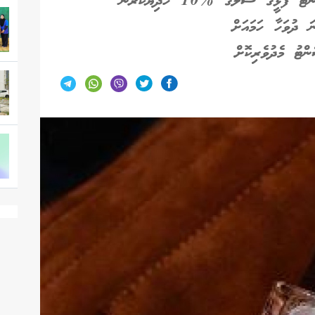
ްޓު މެދުވެރިކޮށް