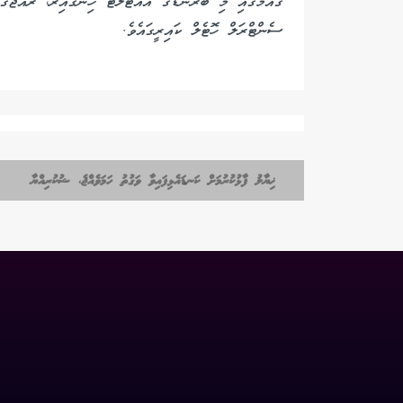
ގައުުމުގައި މި ބްރޭންޑްގެ އައުޓްލެޓް ހިންގާއިރު، ރާއްޖޭގ
ސެންޓްރަލް ހޮޓެލް ކައިރީގައެވެ.
ޚިޔާލު ފާޅުކުރުމަށް ކަނޑައެޅިފައިވާ ވަގުތު ހަމަވެއްޖެ، ޝުކުރިއްޔާ