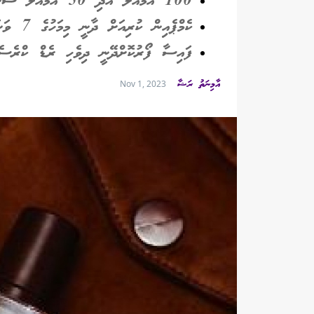
100 އެމްއެލް އަދި 50 އެމްއެލް ސެންޓު ފުޅީގެ ސޭލްގެ %10 ހަދިޔާކުރާނެ
ކެމްޕެއިން ކުރިއަށް ދާނީ މިމަހުގެ 7 ވަނަ ދުވަހާ ހަމައަށް
ފައިސާ ފޯރުކޮށްދޭނީ ދިވެހި ރެޑް ކްރެސެނ
އާމިނަތު ރަޝާ
Nov 1, 2023