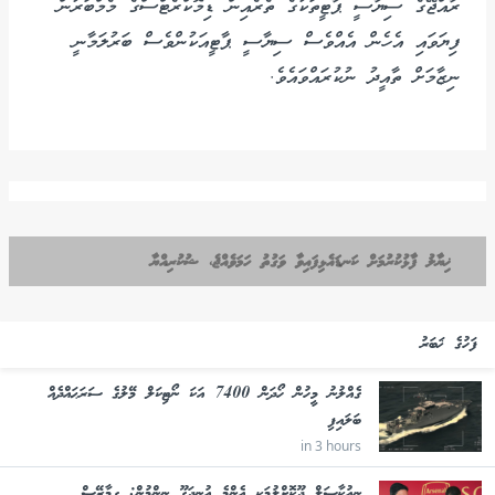
ރާއްޖޭގެ ސިޔާސީ ޕާޓީތަކުގެ ތެރެއިން ޑިމޮކްރެޓްސްގެ މެމްބަރުން
ފިޔަވައި އެހެން އެއްވެސް ސިޔާސީ ޕާޓީއަކުންވެސް ބަރުލަމާނީ
ނިޒާމަށް ތާއީދު ނުކުރައްވައެވެ.
ޚިޔާލު ފާޅުކުރުމަށް ކަނޑައެޅިފައިވާ ވަގުތު ހަމަވެއްޖެ، ޝުކުރިއްޔާ
ފަހުގެ ޚަބަރު
ގެއްލުނު މީހުން ހޯދަން 7400 އަކަ ނޯޓިކަލް މޭލުގެ ސަރަޙައްދެއް
ބަލައިފި
in 3 hours
ނިއުކާސަލް ދޫކޮށްލުމަކީ އެންމެ އުނދަގޫ ނިންމުން: ގިމާރޭސް