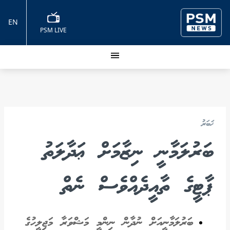
EN
PSM LIVE
ޚަބަރު
ބަރުލަމާނީ ނިޒާމަށް ޢަދާލަތު
ޕާޓީގެ ތާއީދެއްވެސް ނެތް
ބަރުލަމާނީއަށް ނުދާން ނިންމީ މަޝްވަރާ މަޖިލީހުގެ