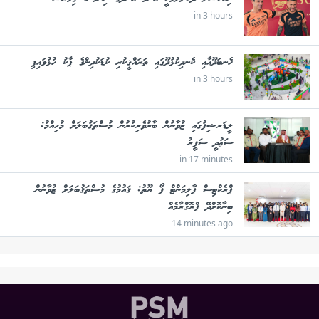
in 3 hours
ހެނބަދޫއާއި ކެނދިކުޅުދޫގައި ތަރައްޤީކުރި ކުޑަކުދިންގެ ޕާކު ހުޅުވައިފި
in 3 hours
ލީޑަރޝިޕުގައި ޒުވާނުން ބާރުވެރިކުރުން މުސްތަޤުބަލަށް މުހިއްމު:
ސަޢުދީ ސަފީރު
in 17 minutes
ޕްރެކްޓިސް ޕާލިމަންޓް ފޯ ޔޫތު: ޤައުމުގެ މުސްތަޤުބަލަށް ޒުވާނުން
ބިނާކޮށްދޭ ޕްރޮގްރާމެއް
14 minutes ago