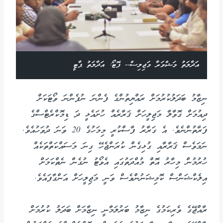
އަދާލަތު މަޝްވަރާ މަޖިލިސް-- ފޮޓޯ: އަދާލަތު ޕާޓީ
ނިޒާމު ބަދަލުކުރުމަށް ރައްޔިތުންގެ ފެންނަ ނުފެންނަ ވޯޓަކަށް
ދިއުމަށް ގޮވާލާ މަޖިލީހަށް ޤަރާރެއް ހުށައެޅީ ދަ ޑިމޮކްރެޓްސްގެ
ފަރާތުންނެވެ. އެ ގަރާރު ފާސްކުރީ މިމަހުގެ 20 ވަނަ ދުވަހުއެވެ.
ނަމަވެސް ޤަރާރާއި ގުޅިގެން ކުރަންޖެހޭ ގިނަ މަސައްކަތްތަކެއް
ހުރުމުން މިހާރު އޮތް މުއްދަތުގައި އެވޯޓު ނުގެން ނެތްކަމަށް
އިލެކްޝަންސް ކޮމިޝަނުންވެސް ވަނީ މަޖިލީހަށް އަންގާފައެވެ.
ރާއްޖޭގެ ވެރިކަމުގެ ނިޒާމު ބަރުލަމާނީ ނިޒާމަށް ބަދަލު ކުރުމަށް