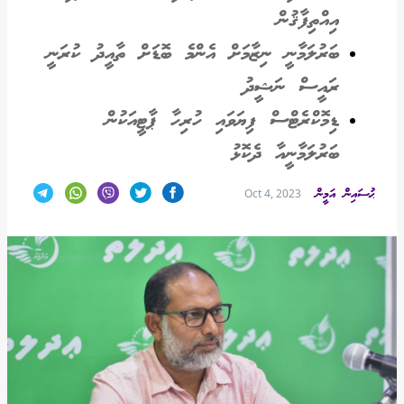
އިއްތިފާޤުން
ބަރުލަމާނީ ނިޒާމަށް އެންމެ ބޮޑަށް ތާއީދު ކުރަނީ
ރައީސް ނަޝީދު
ޑިމޮކްރެޓްސް ފިޔަވައި ހުރިހާ ޕާޓީއަކުން
ބަރުލަމާނީއާ ދެކޮޅު
ޙުސައިން އަމީން
Oct 4, 2023