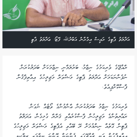
އަދާލަތު ޕާޓީގެ ރައީސް އިމްރާން އަބްދުﷲ، ފޮޓޯ: ޢަދާލަތު ޕާޓީ
ރާއްޖޭގެ ވެރިކަމުގެ ނިޒާމު، ބަރުލަމާނީ ނިޒާމަކަށް ބަދަލުކުރަން
ނުފެންނަކަމަށް އަދާލަތު ޕާޓީގެ މަޝްވަރާ މަޖިލީހުގެ އިއްތިފާޤުން
ފާސްކޮށްފިއެވެ.
ވެރިކަމުގެ ނިޒާމު ބަދަލުކުރަން ޢާންމުންގެ ވޯޓެއް ނެގަން
ރައްޔިތުންގެ މަޖިލީހުން ފާސްކުރެއްވި ޤަރާރާ ގުޅިގެން، އަދަލާތު
ޕާޓީން ގޮތެއް ނިންމުމަށް ރޭ ބޭއްވި އެޕާޓީގެ މަޝްވަރާ މަޖިލީހުގެ
އިއްތިފާގުން ވަނީ ރާއްޖޭގައި ފެންނަން އޮންނަ ނިޒާމަކީ ރިޔާސީ