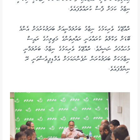
ނިޒާމު ކަމަށް ފާސް ކުރައްވާފައެވެ.
ރާއްޖޭގެ ވެރިކަމުގެ ނިޒާމު ބަރުލަމާނީއަށް ބަދަލުކުރުމަށް އެންމެ
ބޮޑަށް ވަކާލާތު ކުރައްވަނީ ރައްޔިތުންގެ މަޖިލީހުގެ ރައީސް
މުޙައްމަދު ނަޝީދެވެ. ރާއްޖޭގެ ވެރިކަމުގެ ނިޒާމު، ބަރުލަމާނީ
ނިޒާމަކަށް ބަދަލުކުރަން ނުފެންނަކަމަށް އެމްޑީޕީވެސްވަނީ ރޭ
ނިންމާފައެވެ.