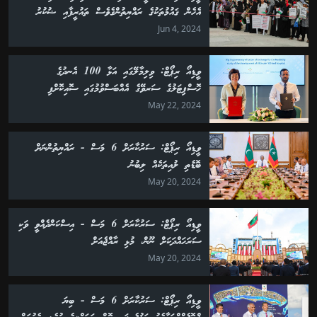
އެހެން ޤައުމުތަކުގެ ރައްޔިތުންގެވެސް ތައުރީފާއި ޝުކުރު
Jun 4, 2024
ވީޑިއޯ ރިޕޯޓް: ވިލިމާލޭގައި އަޅާ 100 އެނދުގެ
ހޮސްޕިޓަލުގެ ސަރވޭގެ އެއްބަސްވުމުގައި ސޮއިކޮށްފި
May 22, 2024
ވީޑިއޯ ރިޕޯޓް: ސަރުކާރަށް 6 މަސް - ރައްޔިތުންނަށް
ބޮޑެތި ލުއިތަކެއް ލިބުނު
May 20, 2024
ވީޑިއޯ ރިޕޯޓް: ސަރުކާރަށް 6 މަސް - އިސްކަންދެއްވީ ވަކި
ސަރަހައްދަކަށް ނޫން، މުޅި ރާއްޖެއަށް
May 20, 2024
ވީޑިއޯ ރިޕޯޓް: ސަރުކާރަށް 6 މަސް - ބިޔަ