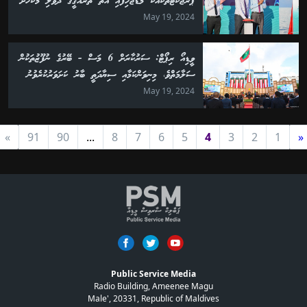
ޕްރޮޖެކްޓްތަކާއެކު މަޑުޖެހިފައި އޮތް ތަރައްޤީގެ ދުވެލި މެކުހަށް
May 19, 2024
ވީޑިއޯ ރިޕޯޓް: ސަރުކާރަށް 6 މަސް - ބޭރުގެ ނުފޫޒުތަކުން
ސަލާމަތްވެ، މިނިވަންކަމާއި ސިޔާދަތީ ބާރު ކަށަވަރުކުރެވުނު
May 19, 2024
»
91
90
...
8
7
6
5
4
3
2
1
«
Public Service Media
Radio Building, Ameenee Magu
Male', 20331, Republic of Maldives