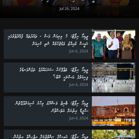
Jul 26, 2024
ވީޑިއޯ ރިޕޯޓް: 5 މިލިއަން ގަސް - ވައުދުތައް ފުއްދެވުމުގައި
ރައީސް މުއިއްޒު މަޑުޖެހުމެއް ނެތި ކުރިއަށް
Jun 6, 2024
ވީޑިއޯ ރިޕޯޓް: ޠަވާފްކުރާ ސަރަޙައްދުގެ ތަޅުންގަނޑުގެ
ފިނިކަމުގެ އަސްލަކީ ކޮބާ؟
Jun 4, 2024
ވީޑިއޯ ރިޕޯޓް: ބްރިޖު މަޝްރޫޢު މިހާރު ކުރިއަށްދާގޮތުން
ސްޕީޑް އިތުރަށް އަވަސްވާނެ
Jun 4, 2024
ވީޑިއޯ ރިޕޯޓް: ރައީސްގެ ނިންމެވުމަށް ދިވެހިންގެ އިތުރުން،