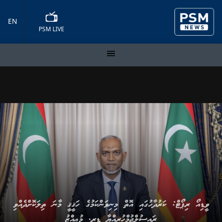
EN
PSM LIVE
ވީޑިއޯ ރިޕޯޓް: ކަރުދާހުގައި އޮތް މިނިވަންކަމުގެ ހަޤީޤީ މާނަ ތިލަކޮށްދެއްވި
ރައީސުލްޖުމްހުރިއްޔާ ޑރ. މުޢިއްޒު