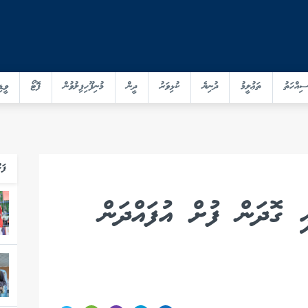
ސިއްހަތު
ތަޢުލީމު
ދުނިޔެ
ކުޅިވަރު
ދީން
މުނިފޫހިފިލުވުން
ފޮޓޯ
ވީޑި
ފަހ
އި ގޮދަން ފުށް އުފައްދަން