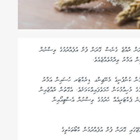
ޮދަން ރާއްޖެ ގެނެސް، ގޮދަން ފުށް އުފެއްދުމުގެ ވިސްނުން
 އަމްރު ވިދާޅުވެއްޖެއެވެ.
ަމުން ކުންފުނީގެ މެނޭޖިންގ ޑިރެކްޓަރ ހުސައިން އަމްރު
ުގެ މުހިއްމުކަން ހާމަވެފައިވާކަމަށެވެ. އެގޮތުން ރާއްޖެއިން
ނެ ޕެކްޓަރީއެއް ހެދުމުގެ ވިސްނުން އެސްޓީއޯއިން
ޭގައި ގޮދަން ފުށް އުފެއްދުމުން ކާބޯތަކެތީގެ