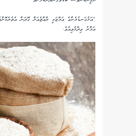
ޔަޤީންކަންވެސް ބޮޑުވެގެންދާނެކަމަށެވެ.
"އަޅުގަނޑުމެންގެ އަމާޒަކީ ރާއްޖެއަށް ގޮދަން އެތެރެކޮށްގ
އަމްރު ވިދާޅުވިއެވެ.