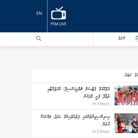
EN
PSM LIVE
އޯ
ކޮލަމް
ުގެ ޚަބަރު
އެފްއޭއެމް ފުޓްސަލް ޗެމްޕިއަންޝިޕް: އޭދަފުއްޓާއި
ތުޅާދޫ ފެށީ މޮޅަކުން
in 3 hours
އިނގިރޭސިވިލާތުންއައި ފަތުރުވެރިންގެ އަދަދު ލައްކައަކާ
ގާތަށް
in 3 hours