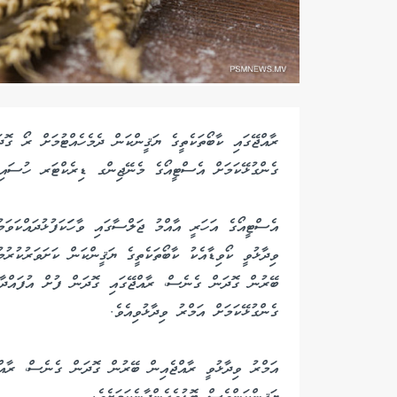
ރާއްޖޭގައި ކާބޯތަކެތީގެ ޔަޤީންކަން ދެމެހެއްޓުމަށް ރޯ ގ
ގެންގުޅޭކަމަށް އެސްޓީއޯގެ މެނޭޖިންގ ޑިރެކްޓަރ ހުސައިން
އެސްޓީއޯގެ އަހަރީ އާއްމު ޖަލްސާގައި ވާހަަކަފުޅުދައްކަވ
ވިދާޅުވީ ކޯވިޑާއެކު ކާބޯތަކެތީގެ ޔަޤީންކަން ކަށަވަރުކުރުމ
ބޭރުން ގޮދަން ގެނެސް، ރާއްޖޭގައި ގޮދަން ފުށް އުފައްދާ
ގެންގުޅޭކަމަށް އަމްރު ވިދާޅުވިއެވެ.
އަމްރު ވިދާޅުވީ ރާއްޖެއިން ބޭރުން ގޮދަން ގެނެސް، ރާއްޖ