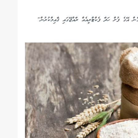
ެން އޭގެ ފުށް ހަދާ ފެކްޓްރީއެއް ރާއްޖޭގައި ޤާއިމްކުރުން"