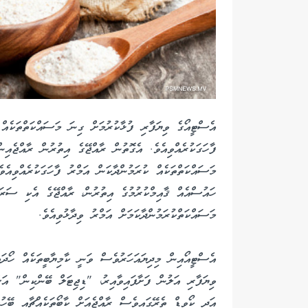
އެސްޓީއޯގެ ވިޔަފާރި ފުޅާކުރުމަށް ގިނަ މަސައްކަތްތަކެއް 
ފާހަގަކުރެއްވިއެވެ. އެގޮތުން ރާއްޖޭގެ އިތުރުން ރާއްޖެއި
މަސައްކަތްތަކެއް ކުރަމުންދާކަން އަމްރު ފާހަގަކުރެއްވިއ
ހައުސްއެއް ޤާއިމްކުރުމުގެ އިތުރުން، ރާއްޖޭގެ އެކި ސަރަޙ
މަސައްކަތްކުރަމުންދާކަމަށް އަމްރު ވިދާޅުވިއެވެ.
އެސްޓީއޯއިން މިދިޔައަހަރުވެސް ވަނީ ކާމިޔާބީތަކެއް ހޯދަ
ވިޔަފާރި އަލުން ފަށާފައިވާއިރު، "ޑިޖިޓަލް ބޭންކިން" އަ
އަދި ކޯވިޑް ތެރޭގައިވެސް ރާއްޖެއަށް ކާބޯތަކެއްޗާއި ބޭހު