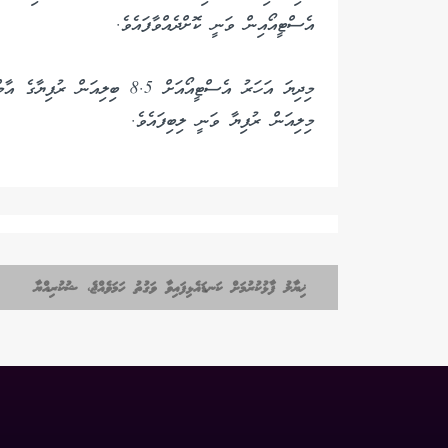
އެސްޓީއޯއިން ވަނީ ކޮށްދެއްވާފައެވެ.
މިލިއަން ރުފިޔާ ވަނީ ލިބިފައެވެ.
ޚިޔާލު ފާޅުކުރުމަށް ކަނޑައެޅިފައިވާ ވަގުތު ހަމަވެއްޖެ، ޝުކުރިއްޔާ