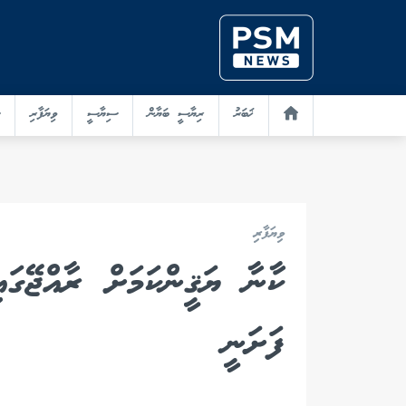
ޚަބަރު
ރިޔާސީ ބަޔާން
ސިޔާސީ
ވިޔަފާރި
ވިޔަފާރި
ކާނާ ޔަޤީންކަމަށް ރާއްޖޭގަ
ފަށަނީ