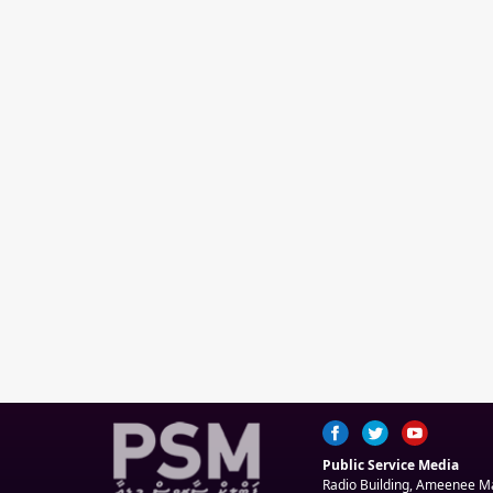
Public Service Media
Radio Building, Ameenee 