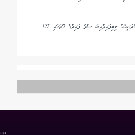
މިދިޔަ އަހަރު އެސްޓީއޯއަށް 8.5 ބިލިއަން ރުފިޔާގެ އާމްދަނީއެއް ލިބިފައިވާއިރު، ސާފު ފައިދާގެ ގޮތުގައި 127
Magu