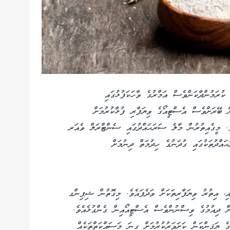
ކުރަމުންދާކަންވެސް އަމްރުގެ ވާހަކަފުޅުގައި
ން ބޭރަށްވެސް އެސްޓީއޯގެ ވިޔަފާރި ފުޅާކުރުމަށް
ެވެ. މީގެއިތުރުން މާލެ ސަރަޙައްދުގައި ސެންޓްރަލް ވެއަރ
ައްދުތަކުގައި ގުދަނުގެ ހިދުމަތް ދިނުމަށް
އި، އިތުރު ވިޔަފާރިތަކަށް ވަދެފައެވެ. މިގޮތުން ޝިޕިންގ
ށް ދިއުމުގެ ވިސްނުންވެސް އެސްޓީއޯއިން ގެންގުޅެއެވެ.
ގެ ޔަޤީންކަން ކަށަވަރުކުރުމަށް ގިނަ މަސައްކަތްތަކެއް