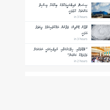
ރިސަރޗް ލައިބްރަރީއަކާއެކު ބިނާކުރާ މިސްކިތް
އަންނަމަހު ހުޅުވަނީ
in 3 hours
ތޫފާން ޑޮލްފިން: ޖަޕާނުން ރައްކާތެރިކަމުގެ ފިޔަވަޅު
އަޅަނީ
in 3 hours
"ބޮޑާވުމާއި، ހިތްހަރުކަމާއި، ރުޅިވެރިކަމަކީ ނަރަކައަށް
މަގުދައްކާ ކަންކަން"
in 2 hours