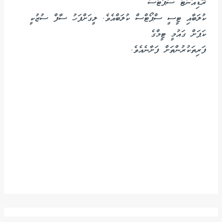
ރޭޑިއަންޓް ސްޕޯޓްސް
ކުލަބާއި ޓީސީ ސްޕޯޓްސް ކުލަބްއެވެ. ލީގަށްފަހު ސާފް ސުޒުކީ
ކަޕަށް ގައުމީ ޓީމްގެ
ފަރިތަކުރުންތަށް ފަށާނެއެވެ.