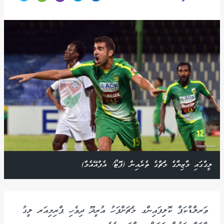
ލީގްގައި މާޒިޔާގެ މެޗްގެ ތެރެއިން (ފޮޓޯ: އެފްއޭއެމް)
ވަރލްޑްކަޕް ކޮލިފައިންގ މެޗަށްފަހު އުރީދޫ ދިވެހި ޕްރިމިއަރ ލީގު