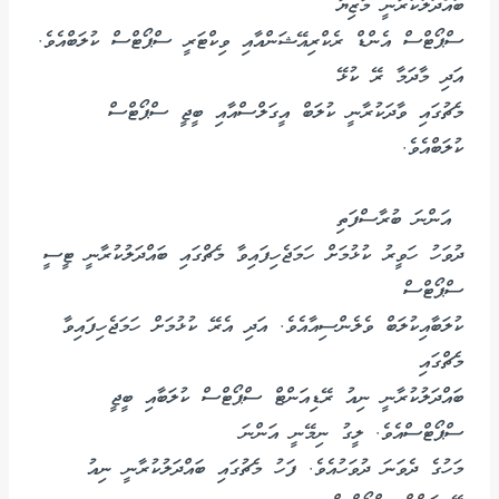
ބައްދަލުކުރާނީ މާޒިޔާ
ސްޕޯޓްސް އެންޑް ރެކްރިއޭޝަންއާއި ވިކްޓަރީ ސްޕޯޓްސް ކުލަބްއެވެ.
އަދި މާދަމާ ރޭ ކުޅޭ
މެޗުގައި ވާދަކުރާނީ ކުލަބް އީގަލްސްއާއި ބީޖީ ސްޕޯޓްސް
ކުލަބްއެވެ.
އަންނަ ބުރާސްފަތި
ދުވަހު ހަވީރު ކުޅުމަށް ހަމަޖެހިފައިވާ މެޗްގައި ބައްދަލުކުރާނީ ޓީސީ
ސްޕޯޓްސް
ކުލަބާއިކުލަބް ވެލެންސިއާއެވެ. އަދި އެރޭ ކުޅުމަށް ހަމަޖެހިފައިވާ
މެޗްގައި
ބައްދަލުކުރާނީ ނިއު ރޭޑިއަންޓް ސްޕޯޓްސް ކުލަބާއި ބީޖީ
ސްޕޯޓްސްއެވެ. ލީގު ނިމޭނީ އަންނަ
މަހުގެ ދެވަނަ ދުވަހުއެވެ. ފަހު މެޗުގައި ބައްދަލުކުރާނީ ނިއު