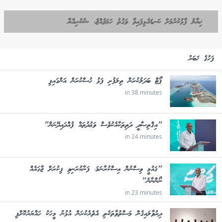
ޚިޔާލު ފާޅުކުރުމަށް ކަނޑައެޅިފައިވާ ވަގުތު ހަމަވެއްޖެ، ޝުކުރިއްޔާ
ފަހުގެ ޚަބަރު
ޕޯޓް ބަދަލުކުރަން ތިލަފުށި ފަޅު ހުސްކުރަން އަންގައިފި
in 38 minutes
"އިޤްތިޞާދީ ދަތިތަކާއެކުވެސް ވަޢުދުތައް ފުއްދައިދޭނަން"
in 24 minutes
"ޤައުމީ ވިސްނުން އިސްކުރާނަމަ، ފަނާކުރަނިވި ފިކުރަށް ޖާގައެއް
ނޯންނާނެ"
in 23 minutes
ދިރުވާލައިގެން މަސްތުވާތަކެތި އެތެރެކުރަން އުޅުނު މީހަކު ހައްޔަރުކޮށްފި