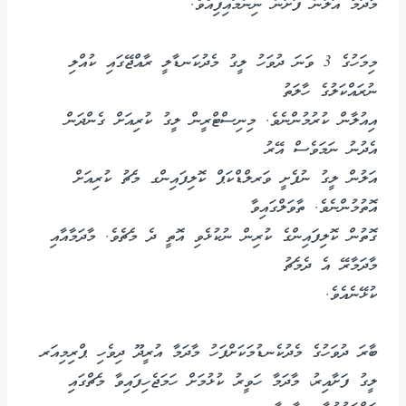
މާދަމާ އަލުން ފަށަން ނިންމައިފިއެވެ.
މިމަހުގެ 3 ވަނަ ދުވަހު ލީގު މެދުކަނޑާލީ ރާއްޖޭގައި ކުއްލި
ނުރައްކަލުގެ ހާލަތު
އިއުލާން ކުރުމުންނެވެ. މިނިސްޓްރީން ލީގު ކުރިއަށް ގެންދަން
އެދުނު ނަމަވެސް އޭރު
އަލުން ލީގު ނުފެށީ ވަރލްޑްކަޕް ކޮލިފައިންގ މެޗު ކުރިއަށް
އޮތުމުންނެވެ. ތާވަލްގައިވާ
ގޮތުން ކޮލިފައިންގެ ކުރިން ނުކުޅެވި އޮތީ ދެ މެޗެވެ. މާދަމާއާއި
މާދަމާރޭ އެ ދެމެޗު
ކުޅޭނެއެވެ.
ބާރަ ދުވަހުގެ މެދުކެނޑުމަކަށްފަހު މާދަމާ އުރީދޫ ދިވެހި ޕްރިމިއަރ
ލީގު ފަށާއިރު، މާދަމާ ހަވީރު ކުޅުމަށް ހަމަޖެހިފައިވާ މެޗްގައި