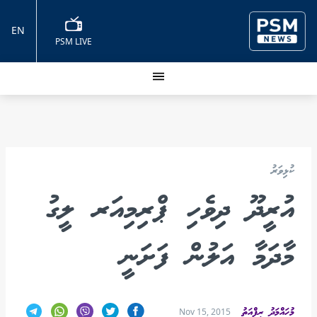
EN
PSM LIVE
ކުޅިވަރު
އުރީދޫ ދިވެހި ޕްރިމިއަރ ލީގު
މާދަމާ އަލުން ފަށަނީ
މުހައްމަދު ރިފްއަތު
Nov 15, 2015