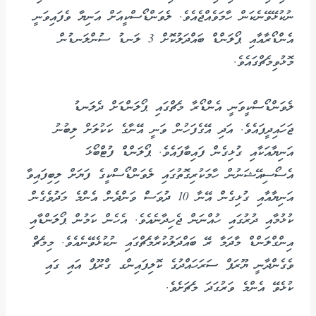
ނުކުޅޭވޭނެކަން ހާމަވެއްޖެއެވެ. ލެވަންޑޯސްކީއަށް އަނިޔާ ވެފައިވަނީ
އެންޑޯރާއާއި ޕޯލަންޑް ބައްދަލުކޮށް 3 ލަނޑު ސުންލަނޑުން
މޮޅުވިމެޗްގައެވެ.
ލެވަންޑޯސްކީވަނީ އެންޑޯރާ މެޗްގައި ޕޯލަންޑަށް ދެލަނޑު
ޖަހައިދީފައެވެ. އަދި އޭގެފަހުން ވަނީ އޭނާގެ ކަކުލަށް ލިބުނު
އަނިޔާއަކާއި ގުޅިގެން ފައިބާފައެވެ. ޕޯލަންޑް ފުޓްބޯޅަ
އެސޯސިއޭޝަނުން ހާމަކުރިގޮތުގައި ލެވަންޑޯސްކީގެ ފަޔަށް ލިބިފައިވާ
އަނިޔާއާއި ގުޅިގެން އޭނާ 10 ދުވަސް ވަންދެން އެންމެ މަދުވެގެން
ކުޅުމާއި ދުރުގައި ހުއްނަން ޖެހިދާނެއެވެ. އެހެން ކަމުން ޕޯލަންޑާއި
އިންގްލަންޑް މާދަމާ ރޭ ބައްދަލުކުރާމެޗްގައި ނުކުޅެވޭނެއެވެ. މިމެޗް
ވެގެންދާނީ ޔޫރަޕް ސަރަހައްދުގެ ކޮލިފައިންގ ގްރޫޕް އައި ގައި
ކުޅެވޭ އެންމެ ވަރުގަދަ މެޗަށެވެ.