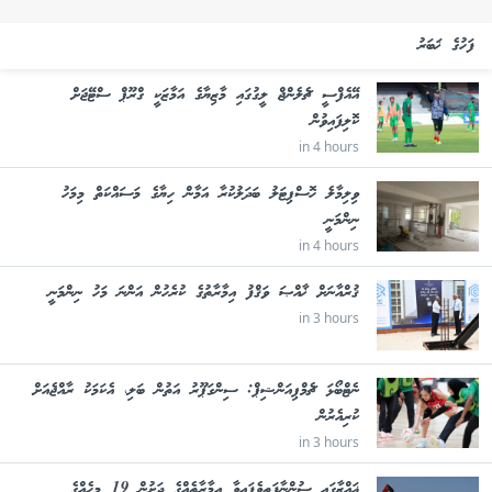
ފަހުގެ ޚަބަރު
އޭއެފްސީ ޗެލެންޖް ލީގުގައި މާޒިޔާގެ އަމާޒަކީ ގްރޫޕް ސްޓޭޖަށް
ކޮލިފައިވުން
in 4 hours
ވިލިމާލެ ހޮސްޕިޓަލު ބަދަލުކުރާ އަމާން ހިޔާގެ މަސައްކަތް މިމަހު
ނިންމަނީ
in 4 hours
ޤުރްއާނަށް ޚާއްޞަ ވަޤްފު އިމާރާތުގެ ކުރެހުން އަންނަ މަހު ނިންމަނީ
in 3 hours
ނެޓްބޯޅަ ޗެމްޕިއަންޝިޕް: ސިންގަޕޫރު އަތުން ބަލި، އެކަމަކު ރާއްޖެއަށް
ކުރިއެރުން
in 3 hours
ޣައްޒާގައި ސުންނާފަތިވެފައިވާ އިމާރާތެއްގެ ދަށުން 19 މީހެއްގެ