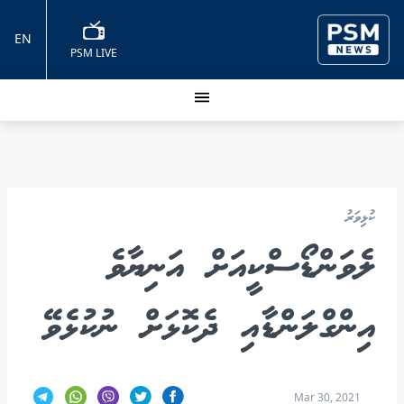
EN
PSM LIVE
ކުޅިވަރު
ލެވަންޑޯސްކީއަށް އަނިޔާވެ
އިންގްލަންޑާއި ދެކޮޅަށް ނުކުޅެވޭ
Mar 30, 2021