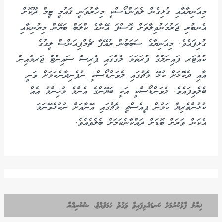
މިއަނިޔާއާއި ގުޅިގެން ލެވަންޑޯސްކީ މިހާރުވަނީ ޤައުމީ ޓީމް ދޫކޮށް
އެނބުރި ޖަރުމަނުވިލާތަށް ގޮސްފަ އޭނާގެ ކްލަބް ބަޔޭން މިޔުނިކާއި
ގުޅިފައެވެ. މިއަނިޔާގެ ސަބަބުން ޔުއޭފާ ޗެމްޕިއަންސް ލީގުގެ
ކުއާޓަރ ފައިނަލްގެ ފުރަތަމަ ލެގްގައި ޕެރިސް ސައިންޓް ޖަރމެއިން
އާއި ދެކޮޅަށް ކުޅޭ މެޗުގައި ލެވަންޑޯސްކީ ނުފެނިދާނެކަމަށް ވަނީ
ބެލެވިފައެވެ. ލެވަންޑޯސްކީ އަކީ ބަޔޭންގެ އެންމެ މުހިންމު އެއް
ކުޅުންތެރިޔާ ކަމުން ޕީއެސްޖީ މެޗްގައި އޭނާއަށް ނުކުޅެވޭނަމަ
އެކަން ވަރަށް ބޮޑަށް ދައްކާނެކަމަށް ބެލެވެއެވެ.
ޚިޔާލު ފާޅުކުރުމަށް ކަނޑައެޅިފައިވާ ވަގުތު ހަމަވެއްޖެ، ޝުކުރިއްޔާ