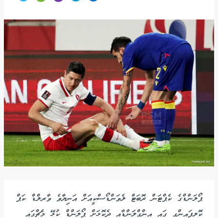
ޕޯލަންޑްގެ ކެޕްޓަން ރޮބަޓް ލެވަންޑޯސްކީއަށް އަނިޔާވެ ވާރލްޑް ކަޕް
ކޮލިފައިންގ ގައި އިންގްލަންޑާއި ދެކޮޅަށް ޕޯލަންޑް ކުޅޭ މެޗްގައި