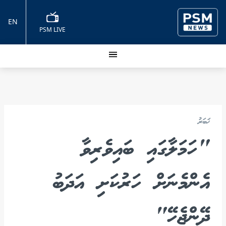
EN
PSM LIVE
ޚަބަރު
"ހަމަލާގައި ބައިވެރިވާ
އެންމެނަށް ހަރުކަށި އަދަބު
ދޭންޖެހޭ"