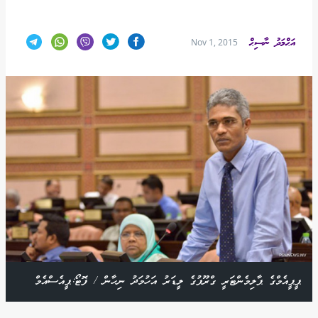
އަޙްމަދު ނާސިޙް
Nov 1, 2015
ޕީޕީއެމްގެ ޕާލިމެންޓަރީ ގްރޫޕުގެ ލީޑަރު އަހުމަދު ނިހާން / ފޮޓޯ:ޕީއެސްއެމް