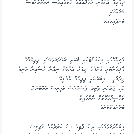
ދީފައިވާ އުދުވާނީ ހަމަލާއެއްގެ ގޮތުގައިވެސް ދެކޭކަމަށްވެސް
ބަޔާނުގައި
ބުނެފައިވެއެވެ.
މުލިއާގޭގައި މިކަމަށްޓަކައި ބޭއްވި ބައްދަލުވުމުގައި ޕީޕީއެމްގެ
ޕާލިމެންޓަރީ ގުރޫޕުގެ ލީޑަރު އަހުމަދު ނިހާން ހުސެއިން މަނިކު
ވިދާޅުވީ ، މިބަޔާނަކީ ޕީޕީއެމް އެމްޑީއޭ
އަދި ޖުމުހޫރީ ޕާޓީގެ ފަސްދޮޅަސް މަޖިލިސް މެމްބަރުން
ތަމްސީލްވާގޮތަށް ނެރެފައިވާ
ބަޔާނެއްކަމަށެވެ.
މިބައްދަލުވުމުގައި ތިން ޕާޓީގެ ގިނަ އަދަދެއްގެ މަޖިލިސް