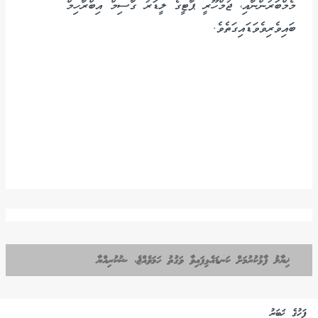
މެމްބަރުންނާއި، ޖުމްހޫރީ ޕާޓީގެ ލީޑަރު ގާސިމް އިބްރާހިމް
ބައިވެރިވެވަޑައިގަތެވެ.
ޚިޔާލު ފާޅުކުރުމަށް ކަނޑައެޅިފައިވާ ވަގުތު ހަމަވެއްޖެ، ޝުކުރިއްޔާ
ފަހުގެ ޚަބަރު