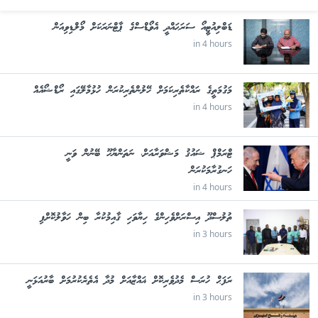
ޑަބްލިއުޓީއޯ ސަރަޙައްދީ އެވޯޑްސްގެ ޕާޓްނަރަކަށް މޯލްޑިވިއަން
in 4 hours
މަގުމަތީގެ ރައްކާތެރިކަމަށް ހޭލުންތެރިކުރަން ހުޅުމާލޭގައި ރޯޑްޝޯއެއް
in 4 hours
ޓްރަމްޕް ޝައުޤު މަޝްވަރާއަށް، ނަތަންޔާހޫ ބޭނުން ވަނީ
ހަނގުރާމަކުރަން
in 4 hours
ތުލުސްދޫ އިސްރަށްވެހިންގެ ހިޔާވަހި ޤާއިމުކުރާ ބިން ހަވާލުކޮށްފި
in 3 hours
ރަފަޙް ހުރަސް މެދުވެރިކޮށް ޣައްޒާއަށް މުދާ އެތެރެކުރުމަށް ބާރުއަޅަނީ
in 3 hours