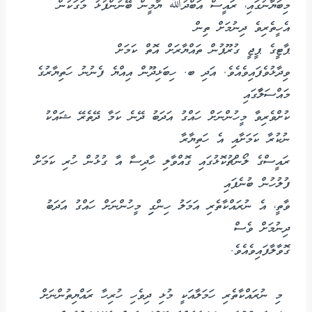
މިބަޔާނުގައި، ރައީސް އަބްދުﷲ ޔާމީން ބޭނުންފުޅު މަގަކުން
އެހީތެރިވެ ދިނުމަށް ތިން
ޕާޓީގެ ޕީޖީ ގުރޫޕުން ތައްޔާރަށް އޮތް ކަމަށް
ވިދާޅުވެފައިވެއެވެ. އަދި ބ. ހިބަޅިދޫން އިއްޔެ ފެނުނު ހަތިޔާރުގެ
މައްސަލާާގައި
ކުށްވެރިވާ މީހުންނަށް ހައްގު އަދަބު ދޭނެ ކަމާ ދޭތެރޭ ޝައްކު
ނުކުރާ ކަމަށާއި އެ ހަތިޔާރާ
ރައީސްގެ ލޯންޗުކޮޅުގައި ގޮއްވާލި ހާދިސާ އާ ގުޅުން ހުރި ކަމަށް
ފުލުހުން ބުނެފައި
ވާތީ، އެ ނުރައްކާތެރި އަމަލު ހިންގިި މީހުންނަށް ހައްގު އަދަބު
ދިނުމަށް ވެސް
ގޮވާލާފައިވެއެވެ.
މި ނުރައްކާތެރި ހަމަލާއަކީ މުޅި ދިވެހި ހުރިހާ ރައްޔިތުންނަށް