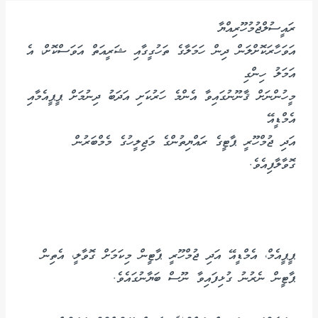
ރައީސުލްޖުމުހޫރިއްޔާ
އަވަހާރަކޮށްލަން ދިން ހަމަލާގެ ތަހުގީގާއި ޝަރީއަތް އަވަސްކޮށް، އެ
އަމަލު ހިންގި
މީހުންނަށް ޤާނޫނުގައިވާ އެންމެ ހަރުކަށި އަދަބު ދިނުމަށް ޕީޕީއެމާއި
އެމްޑީއޭ
އަދި ޖުމްހޫރީ ޕާޓީގެ ރައްޔިތުންގެ މަޖިލީހުގެ މެމްބަރުން
ގޮވާލާފިއެވެ.
ޕީޕީއެމް، އެމްޑީއޭ އަދި ޖުމްހޫރީ ޕާޓީން މިކަމަށް ގޮވާލީ، އެތިން
ޕާޓީން ނެރުނު ގުޅިފައިވާ ނޫސް ބަޔާނުގައެވެ.