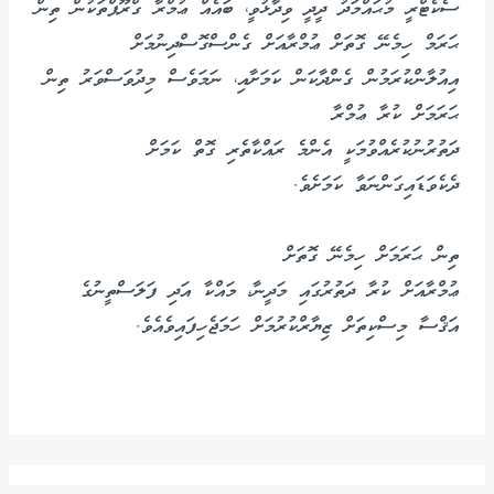
ސެކެޓްރީ މުޙައްމަދު ދީދީ ވިދާޅުވީ، ބައެއް ޢުމްރާ ގްރޫޕްތަކުން ތިން
ޙަރަމް ހިމެނޭ ގޮތަށް ޢުމްރާއަށް ގެންސްގޮސްދިނުމަށް
އިއުލާންކުރަމުން ގެންދާކަން ކަމަށާއި، ނަމަވެސް މިދުވަސްވަރު ތިން
ޙަރަމަށް ކުރާ ޢުމްރާ
ދަތުރުނުކުރެއްވުމަކީ އެންމެ ރައްކާތެރި ގޮތް ކަމަށް
ދެކެވަޑައިގަންނަވާ ކަމަށެވެ.
ތިން ޙަރަމަށް ހިމެނޭ ގޮތަށް
ޢުމްރާއަށް ކުރާ ދަތުރުގައި މަދީނާ، މައްކާ އަދި ފަލަސްތީނުގެ
އަޤްސާ މިސްކިތަށް ޒިޔާރްކުރުމަށް ހަމަޖެހިފައިވެއެވެ.