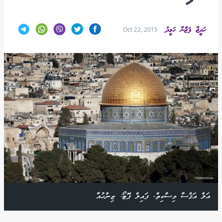
ހަދީޖާ ފަޒްނާ ހަމީދު
Oct 22, 2015
އަލް އަޤްސާ މިސްކިތް- ފައިލް ފޮޓޯ: ޒިންހުއާ