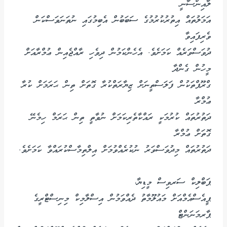
ލާއިންސާނީ
އަމަލުތައް އިތުރުކުރުމުގެ ސަބަބުން އެބިމުގައި ނުތަނަވަސްކަން
ވެރިފައިވާ
ދުވަސްވަރެއް ކަމަށެވެ. އެހެންކަމުން ދިވެހި ރާއްޖެއިން ޢުމްރާއަށް
މީހުން ގެންދާ
ގްރޫޕްތަކުން ފަލަސްތީނަށް ޒިޔާރަތްކުރާ ގޮތަށް ތިން ޙަރަމަށް ކުރާ
ޢުމްރާ
ދަތުރުތައް ކުރުމަކީ ރައްކާތެރިކަމަށް ނުވާތީ ތިން ޙަރަމް ހިމެނޭ
ގޮތަށް ޢުމްރާ
ދަތުރުތައް މިދުވަސްވަރު ނުކުރެއްވުމަށް އިލްތިމާސްކުރައްވާ ކަމަށެވެ.
ޕަބްލިކް ސަރވިސް މީޑިޔާ،
ޕީއެސްއެމްއަށް މައުލޫމާތު ދެއްވަމުން އިސްލާމިކް މިނިސްޓްރީގެ
ޕާރމަނަންޓް