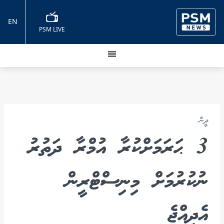
EN
PSM LIVE
ދީން
3 ޙަރަމަށްކުރާ އުމްރާ ދަތުރު
ނުކުރުމަށް މިނިސްޓްރީން
އެދިއްޖެ