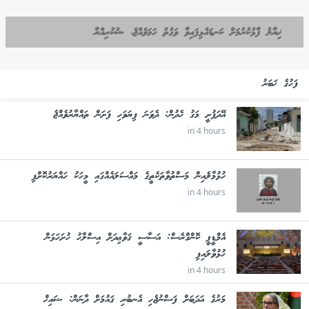
ޚިޔާލު ފާޅުކުރުމަށް ކަނޑައެޅިފައިވާ ވަގުތު ހަމަވެއްޖެ، ޝުކުރިއްޔާ
ފަހުގެ ޚަބަރު
އޭދަފުށީ މަގު ހެދުން: ދެވަނަ ފިޔަވަހި ފަށަން ތައްޔާރުވެއްޖެ
in 4 hours
ހުޅުމާލެއިން މަސްތުވާތަކެތީގެ މައްސަލައެއްގައި މީހަކު ހައްޔަރުކޮށްފި
in 4 hours
އެމްޑީޕީ ކޮންގްރެސް: އަސާސީ ޤަވާޢިދަށް އިސްލާހު ހުށަހަޅަން
ހުޅުވާލައިފި
in 4 hours
މަރުގެ އަދަބަށް ފަސްނުޖެހި އެނބުރި ޤައުމަށް ދާނަން: ޝައިޚް