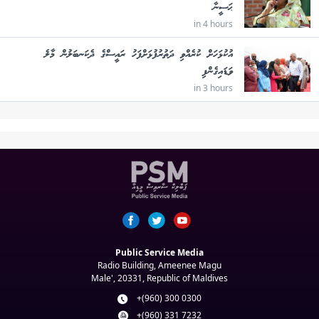
ޙަސީނާ
in 4 hours
އުކުޅަހަށް ކުރެއްވި ދަތުރުފުޅަށްފަހު ރައީސްގެ ދެކަނބަލުން މާލެ
ވަޑައިގެންފި
in 3 hours
Public Service Media
Radio Building, Ameenee Magu
Male', 20331, Republic of Maldives
+(960) 300 0300
+(960) 331 7232