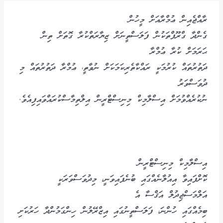
ރާއްޖެއިން ޢުމްރާއަށް މީހުން
ގެންދާ ގްރޫޕްތަކުން ފަލަސްތީނަށް ޒިޔާރަތްކުރާ ގޮތަށް ތިން
ޙަރަމަށް ކުރާ ޢުމްރާ
ދަތުރުތައް ކުރުމަކީ ރައްކާތެރިކަމަކަށް ނުވާތީ، ޢުމްރާ ދަތުރުތައް މި
ދުވަސްވަރު
ނުކުރެއްވުމަށް އިސްލާމިކް މިނިސްޓްރީން އިލްތިމާސްކުރައްވައިފިއެވެ.
އިސްލާމިކް މިނިސްޓްރީން
ކޮށްފައިވާ އިއުލާނެއްގައި ބުނެފައިވަނީ، މިދުވަސްވަރަކީ
އަލްމަސްޖިދުލް އަޤްސާ އެ
ބިމެއްގައި ހުންނަ، ފަލަސްތީނުގައި އިޒްރޭލުން ހިންގަމުންދާ ހަރުކަށި