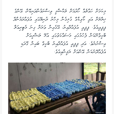
މިކަމަށް ހައްލެއް ހޯދުމަށް ލަކްޝްމީ ވިސްނަމުންދަނިކޮށް، އޭނާގެ
ޚިޔާލަށް އައީ ކޯވިޑްއާ ގުޅިގެން މިހާރު ދުނިޔޭގައި އުފައްދަމުންދާ
ޕީޕީއީއެވެ. ޕީޕީއީ އުފައްދާއިރު، އޭގެއިން ވަރަށް ގިނަ މެޓީރިއަލް
ބާކީވާނޭކަން ފެހުމުގައި މަސައްކަތުގައި އުޅޭ ލަޝްމީއަށް
ވިސްނުނެވެ. އަދި ޕީޕީއީ އުފައްދާއިރު ބާކީވާ ބައިން ގޮދަޑި
އުފެއްދޭނެކަން އޭނާއަށް ޔަޤީންވިއެވެ.