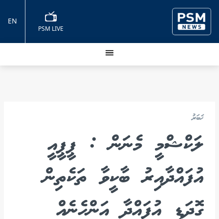
EN
PSM LIVE
ޚަބަރު
ލަކްޝްމީ މެނަން : ޕީޕީއީ
އުފައްދާއިރު ބާކީވާ ތަކެތިން
ގޮދަޑި އުފައްދާ އަންހެނެއް