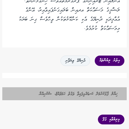
އޮންލައިން ޓްރެއިނިންގ ޕްރޮގްރާމްތައްވެސް ހިންގަމުންނެވެ.
ލަޝްމީގެ މަސައްކަތް އދއިން ބަލައިގަނެފައިވާއިރު، އޭނާގެ
އުއްމީދަކީ ދުނިޔޭގެ އެކި ކަންކޮޅުތަކުން ވީހާވެސް ގިނަ ބަޔަކު
މިމަސައްކަތް ކުރުމެވެ.
އިތުރު ލިޔުންތައް
ދުނިޔޭގެ ވިޔަފާރި
ޚިޔާލު ފާޅުކުރުމަށް ކަނޑައެޅިފައިވާ ވަގުތު ހަމަވެއްޖެ، ޝުކުރިއްޔާ
މިލިޔުމާއި ގުޅޭ