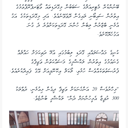
ބޭނުންކުރާ މެޓީރިއަލްގެ ސަބަބުން މިގޮދަޑިތައް ވޯޓަރޕްރޫފްވުމުގެ
އިތުރުން ސައިބޯނި ލައިގެން ދޮވެވޭނެއެވެ. އަދި މިގޮދަޑިތަކުގެ އަގު
އުޅެނީ ބާޒާރުން ލިބެން ހުންނަ ގޮދަޑިތަކަށްވުރެ ދެ ގުނަ
އަގުހެޔޮކޮށެވެ.
ކުނީގެ މައްސަލައާއި ގޮދަޑި ލިބުމުގައި އުޅޭ ދަތިކަމަށް ހައްލެއް
ގެނައުމުގެ އިތުރުން، ލަކްޝްމީގެ މަސައްކަތުން ވަޒީފާގެ
ފުރުޞަތުތަކެއްވެސް ހުޅުވި، ލޯކަލް އިކޮނޮމީއަށް އޭގެ ފައިދާކުރެއެވެ.
"މިހާރުވެސް 20 އަންހެނަކަށް ވަޒީފާ ދީގެން މިއުޅެނީ. ދުވާލަކު
300 ރުޕީޒް އެމީހުންނަށް ދެން" ލަކްޝްމީ ބުންޏެވެ.