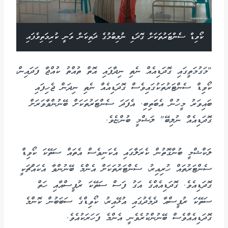
ކޯވިޑް ސެންޓަރުތަކަށް ގޮދަޑި ނުލިބުމުގެ ދަތިކަން ވަނީ ކުރިމަތިވެފައި
"މަގުމަތީގައި ގޮދަޑިއެއް ނެތި ނިދާފައި އޮތް ތުއްތު ކުއްޖާ ފަދައިން،
ކޯވިޑް ސެންޓަރުތަކުގައިވެސް ގޮދަޑިއެއް ނެތި ނިދަން ޖެހިފައި
ބައިވަރު މީހުން އެބަތިބި. އެފަދަ ސެންޓަރުތަކަށް ބޭނުންވާވަރަށް
ގޮދަޑިއެއް ނުލިބޭ" ލަޝްމީ ބުންޏެވެ.
ލަކްޝްމީ ބުނާގޮތުން ކެރަލާގައި އެކަނިވެސް އެތައް ސަތޭކަ ކޯވިޑް
ސެންޓަރުތައް ހުރިއިރު، ސެންޓަރުތަކަށް އެންމެ ބޭނުންވާ އެކައްޗަކީ
ގޮދަޑިއެވެ. ގޮދަޑިއެއްގެ އަގު ފަސް ސަތޭކަ ރުޕީސްއާއި ހަތް
ސަތޭކަ ރުޕީސްއާ ދެމެދުގައި އުޅޭއިރު، ކޯވިޑްގެ ސަބަބުން ކޮންމެ
ގޮދަޑިއެއްވެސް ބޭނުންކުރެވެނީ އެންމެ ފަހަރަކުއެވެ.