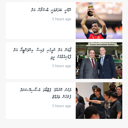
ރޮޑްރީ ބަދަލުވަނީ ބާސެލޯނާ އަށް
5 hours ago
ޖޯޑަން އަށް ނުދީހުރި ފައިސާ، އިންފަންޓީނޯ އަށް
ފާޑުކިއުމާއެކު ދީފި
5 hours ago
ދެކުނު ކޮރެޔާގެ ފުޓްބޯޅަ އެސޯސިއޭޝަނަށް
ފުލުހުން ވަދެއްޖެ
5 hours ago