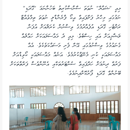
މިއީ "ޝައްޔާ" ނުވަތަ ސާންސްކުރިތު ބަހުންނަމަ "ގޮދަޑި"
ނަމުގައި މިހާރު ފަށާފައިވާ އީކޯ ފްރެންޑްލީ ނުވަތަ ތިމާވެއްޓާ
ރަށްޓެހި ގޮދަޑި އުފެއްދުމުގެ ވިސްނުން ކެރަލާއަށް އުފަން
ލަޝްމީއަށް އައި ހިސާބެވެ. މިއީ ދެ މައްސަލައަކަށް ހައްލެއް
ގެނައުމުގެ ވިސްނުމުގައި އޭނާ ފެށި މަސައްކަތެކެވެ. އެއް
މައްސަލައަކީ ކުނި މެނޭޖްކުރުމެވެ. އަނެއް މައްސަލައަކީ ކޯވިޑްއަށް
ފަރުވާ ދިނުމަށް ހަދާފައިވާ ސެންޓަރުތަކާއި އެނޫންވެސް ފަރާތްތަކަށް
ބޭނުންވާ ގޮދަޑި ފޯރުކޮށްދިނުމެވެ.