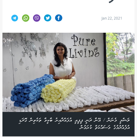
Jan 22, 2021
ލަޝްމީ މެނަން / އޭނާ ދަނީ ޕީޕީއީ އުފައްދާއިރު ބާކީވާ ތަކެތިން ގޮދަޑި
އުފެއްދުމުގެ މަސައްކަތް ކުރަމުން