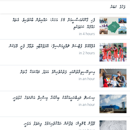
ފަހުގެ ޚަބަރު
ފެހި ޤާނޫނުއަސާސީއަށް 18 އަހަރު: ރައްޔިތުން ބާރުވެރިވެ، އެތައް
ހައްޤެއް ކަށަވަރުވި
in 4 hours
އެފްއޭއެމް ފުޓްސަލް ޗެމްޕިއަންޝިޕް: އޭދަފުއްޓާއި ތުޅާދޫ ފެށީ މޮޅަކުން
in 2 hours
އިނގިރޭސިވިލާތުންއައި ފަތުރުވެރިންގެ އަދަދު ލައްކައަކާ ގާތަށް
in an hour
ރިސަރޗް ލައިބްރަރީއަކާއެކު ބިނާކުރާ މިސްކިތް އަންނަމަހު ހުޅުވަނީ
in an hour
ތޫފާން ޑޮލްފިން: ޖަޕާނުން ރައްކާތެރިކަމުގެ ފިޔަވަޅު އަޅަނީ