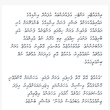
ތިމާވެއްޓާއި ރަށްޓެހި އުފެއްދުންތައް އުފައްދާ އިންޑިއާގެ
ރައްޔިތެއްކަމަށްވާ ލަޝްމީ މެނަން އިންޑިއާގެ ބެންގަލޫރަށް ކުރި
ދަތުރެއްގެ ތެރެއިން ވަރަށް ހިތްދަތި މަންޒަރެއް ފެނުނެވެ. އެއީ
ބްރިޖެއްގެ ދަށުގައި ނިދާފައި ތިބި ގެދޮރު ނެތް އާއިލާއެއް
މެމްބަރުންނެވެ. ތުއްތުކުއްޖެއް އެތާނގައި އޮތްއިރު، އެކުއްޖާ ގަޔަށް
އެއްޗެއް ނުލައްވާއިރު، އެކުއްޖާ އޮތީ ގައިދަށަށް އެއްޗެއް ނުލާ
ބިންމަތީގައެވެ.
"އެކުއްޖާ އޮތް ގޮތް ފެނިފައި ވަރަށް ދެރަވި. އަހަންނަށް ކޮށްދެވޭނީ
ކޮންކަމެއްތޯ ވިސްނިން. އަހަރެންނަކީ ޑިޒައިނަރަކަށްވާއިރު، މިފަދަ
މައްސަލަތަކަށް ހައްލެއް ހޯދުމަކީ އަހަރެންގެ އިޖްތިމާއީ
ޒިންމާއެއްކަމަށް އަބަދުވެސް ދެކެން" ލަކްޝްމީ ބުންޏެވެ.