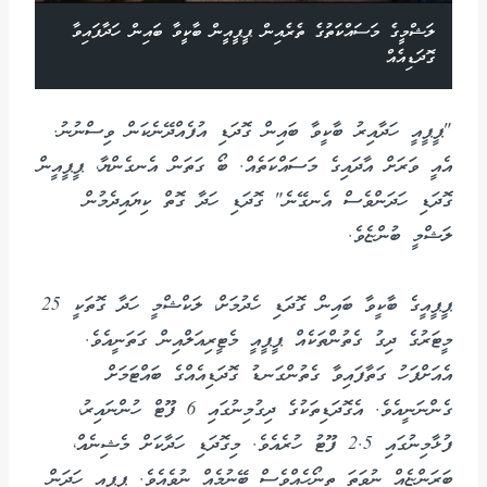
ލަޝްމީގެ މަސައްކަތުގެ ތެރެއިން ޕީޕީއީން ބާކީވާ ބައިން ހަދާފައިވާ
ގޮދަޑިއެއް
"ޕީޕީއީ ހަދާއިރު ބާކީވާ ބައިން ގޮދަޑި އުފެއްދޭނެކަން ވިސްނުނު.
އެއީ ވަރަށް އާދައިގެ މަސައްކަތެއް. ބޯ ގަތަން އެނގެންޔާ، ޕީޕީއީން
ގޮދަޑި ހަދަންވެސް އެނގޭނެ" ގޮދަޑި ހަދާ ގޮތް ކިޔައިދެމުން
ލަޝްމީ ބުންޏެވެ.
ޕީޕީއީގެ ބާކީވާ ބައިން ގޮދަޑި ހެދުމަށް، ލަކްޝްމީ ހަދާ ގޮތަކީ 25
މީޓަރުގެ ދިގު ގެތުންތަކެއް ޕީޕީއީ މެޓީރިއަލްއިން ގަތަނީއެވެ.
އެއަށްފަހު ގަތާފައިވާ ގެތުންގަނޑު ގޮދަޑިއެއްގެ ބައްޓަމަށް
ގެންނަނީއެވެ. އެގޮދަޑިތަކުގެ ދިގުމިނުގައި 6 ފޫޓް ހުންނައިރު،
ފުޅާމިނުގައި 2.5 ފޫޓު ހުރެއެވެ. މިގޮދަޑި ހަދާކަށް މެޝިނެއް،
ބަރަންޏެއް ނުވަތަ ތިނޯހެއްވެސް ބޭނުމެއް ނުވެއެވެ. ޕީޕީއީ ހަދަން