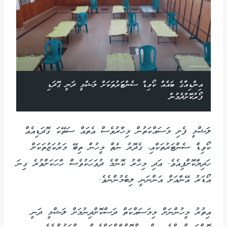
އިންޑިއާގެ ބައެއް ކޯވިޑް ސެންޓަރުތަކަށް ލަޝްމީ ދަނީ ގޮދަޑި
ފޯރުކޮށްދެމުން
ލަޝްމީ ފެށި މަސައްކަތުން މިހާރުވެސް އެތައް ސަތޭކަ ގޮދަޑިއެއް
ކޯވިޑް ސެންޓަރުތަކާއި، ގެދޮރު ނެތް މީހުން ތިބޭ މަރުކަޒުތަކަށް
ހަދިޔާކޮށްފިއެވެ. އަދި މިހާރު ކޮންމެ ދުވަހަކުވެސް ހާހަކަށްވުރެ ގިނަ
އޯޑަރު އޭނާއަށް އަންނަނީ ލިބެމުންނެވެ.
އިތުރު މީހުންނަށް މިމަސައްކަތް ދަސްކޮށްދިނުމަށް ލަޝްމީ ދަނީ