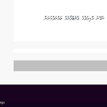
ެގޭނެ އޮޑިއެޕްގެ ޕްލެޓްފޯމެއް ތައާރަފްކުރަން
Magu