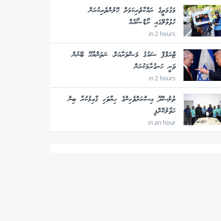
މަގުމަތީގެ ރައްކާތެރިކަމަށް ހޭލުންތެރިކުރަން
ހުޅުމާލޭގައި ރޯޑްޝޯއެއް
in 2 hours
ޓްރަމްޕް ޝައުޤު މަޝްވަރާއަށް، ނަތަންޔާހޫ ބޭނުން
ވަނީ ހަނގުރާމަކުރަން
in 2 hours
ތުލުސްދޫ އިސްރަށްވެހިންގެ ހިޔާވަހި ޤާއިމުކުރާ ބިން
ހަވާލުކޮށްފި
in an hour