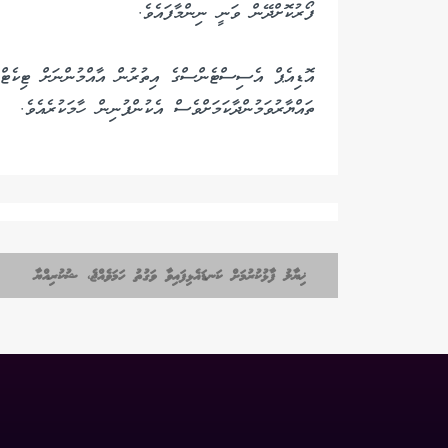
ފޯރުކޮށްދޭން ވަނީ ނިންމާފައެވެ.
އޮޑިއެޕް އެސިސްޓެންސްގެ އިތުރުން އާއްމުންނަށް ޓިކެޓް ނ
ތައްޔާރުވަމުންދާކަމަށްވެސް އެކުންފުނިން ހާމަކުރެއެވެ.
ޚިޔާލު ފާޅުކުރުމަށް ކަނޑައެޅިފައިވާ ވަގުތު ހަމަވެއްޖެ، ޝުކުރިއްޔާ