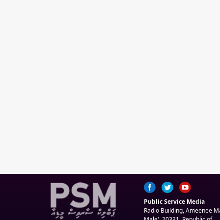
Public Service Media
Radio Building, Ameenee 
Male', 20331, Republic of