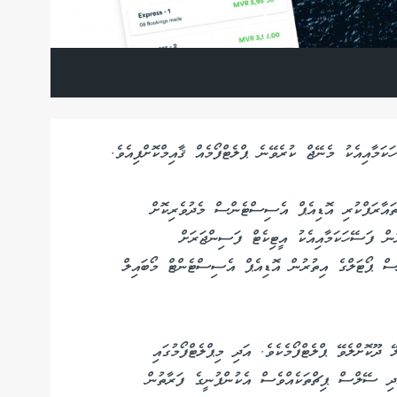
ަމާއިއެކު މެނޭޖް ކުރެވޭނެ ޕްލެޓްފޯމެއް ޤާއިމްކޮށްފިއެވެ.
ތައާރަފްކުރި އޮޑިއެޕް އެސިސްޓެންސް މެދުވެރިކޮށް
ުން ފަސޭހަކަމާއިއެކު އީޓިކެޓް ފަސިންޖަރަށް
ސް ޕޯޓަލްގެ އިތުރުން އޮޑިއެޕް އެސިސްޓެންޓް މޯބައިލް
ޫކޮށްލެވޭ ޕްލެޓްފޯމެކެވެ. އަދި މިޕްލެޓްފޯމުގައި
ަދި ސޭލްސް ޕިޗްތަކެއްވެސް އެކުންފުނީގެ ފަރާތުން