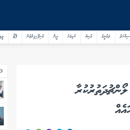
ސިއްހަތު
ތަޢުލީމު
ދުނިޔެ
ކުޅިވަރު
ދީން
މުނިފޫހިފިލުވުން
ފޮޓޯ
ވީޑި
ފަހ
ންޗުދަތުރުކުރާ
އެއް