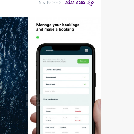
ހަފީޒާ އަބްދުއްސައްތާރު
Nov 19, 2020