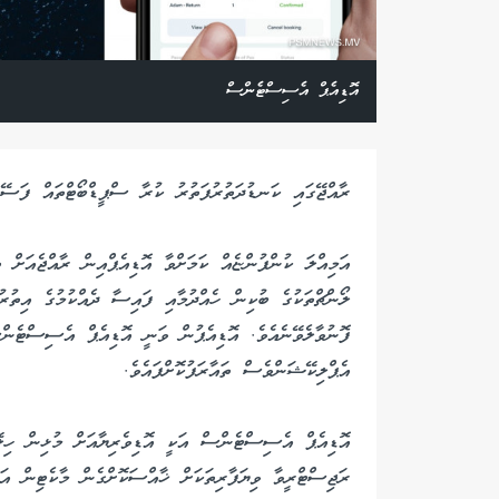
އޮޑިއެޕް އެސިސްޓެންސް
ރާއްޖޭގައި ކަނޑުދަތުރުފަތުރު ކުރާ ސްޕީޑްބޯޓްތައް ފަސޭހަކ
އަމިއްލަ ކުންފުންޏެއް ކަމަށްވާ އޮޑިއެޕްއިން ރާއްޖެއަށް 
ލޯންޗްތަކުގެ ބުކިން ހެއްދުމާއި ފައިސާ ދެއްކުމުގެ އިތުރ
ފޮނުވާލެވޭނެއެވެ. އޮޑިއެޕުން ވަނީ އޮޑިއެޕް އެސިސްޓެން
އެޕްލިކޭޝަންވެސް ތައާރަފުކޮށްފައެވެ.
އޮޑިއެޕް އެސިސްޓެންސް އަކީ އޮޑިވެރިޔާއަށް މުޅިން ހިލޭ ދ
ރަޖިސްޓްރީވާ ވިޔަފާރިތަކަށް ޚާއްސަކޮށްގެން މާކެޓިން އ