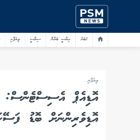
ޚަބަރު
ރިޔާސީ ބަޔާން
ސިޔާސީ
ވިޔަފާރި
ވިޔަފާރި
އޮޑިއެޕް އެސިސްޓެންސް: ލޯ
އޮޑިވެރިންނަށް ބޮޑު ފަސޭހަ