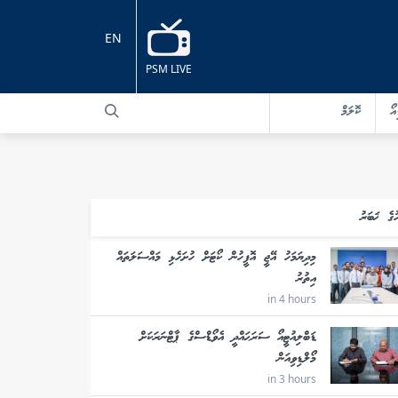
EN
PSM LIVE
އޯ
ކޮލަމް
ުގެ ޚަބަރު
މިދިޔަމަހު އޭޖީ އޮފީހުން ކޯޓަށް ހުށަހެޅި މައްސަލަތައް
އިތުރު
in 4 hours
ޑަބްލިއުޓީއޯ ސަރަޙައްދީ އެވޯޑްސްގެ ޕާޓްނަރަކަށް
މޯލްޑިވިއަން
in 3 hours