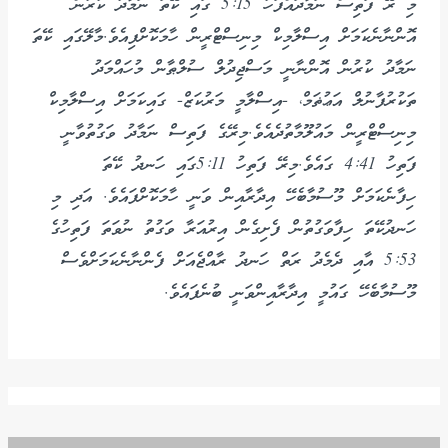
މި ރޭ ފަތިސް ނަމާދައްފަހު 5:15 ގައި ކޭތަ ނަމާދު ކުރުން
އޮންނާނެކަމަށް އިސްލާމިކް މިނިސްޓްރީން ހާމަކޮށްފިއެވެ.މާލޭގައި ކޭތަ
ނަމާދު ކުރުން އޮންނާނީ މަސްޖިދުލް ސުލްޠާން މުހައްމަދު
ތަކުރުފާނުލް އަޢުޡަމް، -އިސްލާމީ މަރުކަޒް- ގައިކަމަށް އިސްލާމިކް
މިނިސްޓްރީން މައުލޫމާތުދެއެވެ.މިރޭގެ ފަތިސް ނަމާދު ވަގުތުވާނީ
ފަތިހު 4:41 ގައެވެ.މިރޭ ފަތިހު 5:11ގައި ހަނދު ކޭތަ
ހިފާނެކަމަށް މޫސުމާބެހޭ އިދާރާއިން ވަނީ ހާމަކޮށްފައެވެ. އަދި މި
ހަނދުކޭތަ ހިފާވަގުތުން ފެށިގެން އިރުއަރާ ވަގުތު ނުވަތަ ފަތިހުގެ
5:53 އާއި ދެމެދު ރަތް ހަނދު ރާއްޖެއަށް ފެންނާނެކަމަށްވެސް
މޫސުމާބެހޭ ގައުމީ އިދާރާއިންވަނީ ބުނެފައެވެ.