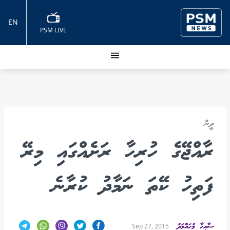
EN
PSM LIVE
ދީން
ރާއްޖޭގެ ހުރިހާ ރަށެއްގައި މިރޭ
ފަތިހު ކޭތަ ނަމާދު ކުރާނެ
ސާއިހާ މުހައްމަދު
Sep 27, 2015