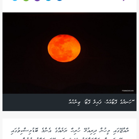
ޮހަނދުގެ ފޮޓޯއެއް- ފައިލް ފޮޓޯ: ޒިންހުއާ
ރާއްޖޭގައި މީހުން ދިރިއުޅޭ ހުރިހާ ރަށެއްގެ އެންމެ ބޮޑުމިސްކިތުގައި