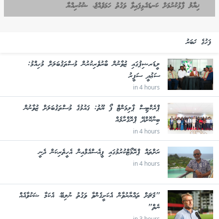
ޚިޔާލު ފާޅުކުރުމަށް ކަނޑައެޅިފައިވާ ވަގުތު ހަމަވެއްޖެ، ޝުކުރިއްޔާ
ފަހުގެ ޚަބަރު
ލީޑަރޝިޕުގައި ޒުވާނުން ބާރުވެރިކުރުން މުސްތަޤުބަލަށް މުހިއްމު:
ސަޢުދީ ސަފީރު
in 4 hours
ޕްރެކްޓިސް ޕާލިމަންޓް ފޯ ޔޫތު: ޤައުމުގެ މުސްތަޤުބަލަށް ޒުވާނުން
ބިނާކޮށްދޭ ޕްރޮގްރާމެއް
in 4 hours
ރަށްތައް ޕްރޮމޯޓްކުރުމުގައި ޕީއެސްއެމްއިން އެހީތެރިކަން ދެނީ
in 4 hours
"މެޗަށް ތައްޔާރުވާން އެކަށީގެންވާ ވަގުތު ނުލިބޭ، އެކަމާ ޝަކުވާއެއް
ނެތް"
in 3 hours