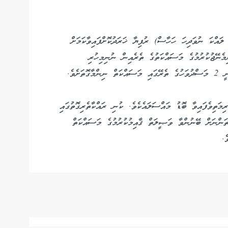
 ޕީއެސްއައިޕީއިން -/496،000 (ހަތަރު ލައްކަ ނުވަދިހަ ހަހާސް) ރުފިޔާ ޚަރަދުކޮށްފައިވާކަމަށް
މެނޭޖުކުރުމުގެ މަސައްކަތުގެ ތެރެއިން ނުނިމިހުރި
ަށެވެ.
މަތިވެފައިވާ ބޮޑު މައްސަލައެކެވެ. ކުނި ރައްކާތެރިގޮތުގައި
ެތަންނަށް ބޭނުންވާ ވަޞީލަތް ޤާއިމުކުރުމުގެ މަސައްކަތް
ެ.