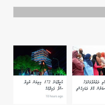
ްވި ދަތުރުފުޅަށްފަހު
އުރީދޫއަށް 172 މިލިޔަން ރުފިޔާ
ބަލުން މާލެ ވަޑައިގެންފި
ސާފު ފައިދާއެއް
10 hours ago