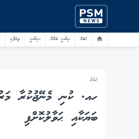
ޚަބަރު
ރިޔާސީ ބަޔާން
ސިޔާސީ
ވިޔަފާރި
ޚަބަރު
ހއ. ކުނި މެނޭޖުކުރާ މަރުކ
ބަޔަކާއި ޙަވާލުކޮށްފި