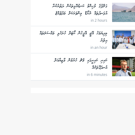
ގަލްފުގެ މުޙިންމު ކަނޑުއޮޅިތަކުން ދަތުރުކުރާ
އުޅަނދުތައް ރެކޯޑް މިންވަރަކަށް މަދުވެއްޖެ
in 2 hours
މިދިޔަމަހު އޭޖީ އޮފީހުން ކޯޓަށް ހުށަހެޅި މައްސަލަތައް
އިތުރު
in an hour
ކައިރި ކައިރީގައި މެޗު ހުރުމުން މާޒިޔާއަށް
އުނދަގޫތަކެއް
in 6 minutes