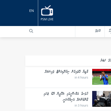
EN
PSM LIVE
އޯ
ކޮލަމް
ުގެ ޚަބަރު
މާޒިޔާ ގޮވައިގެން ނިއުރޭޑިއަންޓް ފައިނަލަށް
in 4 hours
ހުޅަނގު އައްސޭރީގައި ޔަހޫދީން ރޭޑު ޖަހައި
ޢާންމުންނަށް އަނިޔާކުރަނީ
in 3 hours