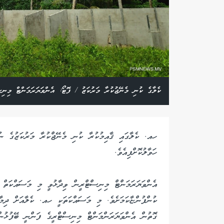
ކެލާގެ ކުނި މެނޭޖުކުރާ މަރުކަޒު / ފޮޓޯ: އެންވަޔަރަމަންޓް މިނިސ
ހއ. ކެލާގައި ޤާއިމުކުރާ ކުނި މެނޭޖްކުރާ މަރުކަޒުގެ ނު
ހަވާލުކޮށްފިއެވެ.
އެންވަޔަރަމަންޓް މިނިސްޓްރީން ވިދާޅުވީ މި މަސައްކަތް
ކުންފުންޏާކަމަށެވެ. މި މަސައްކަތަކީ ހއ. ކެލާއަށް ދިމާވ
ގޮތުން އެންވަޔަރަންމަންޓް މިނިސްޓްރީގެ ފަންނީ ބޭފުޅުންގ