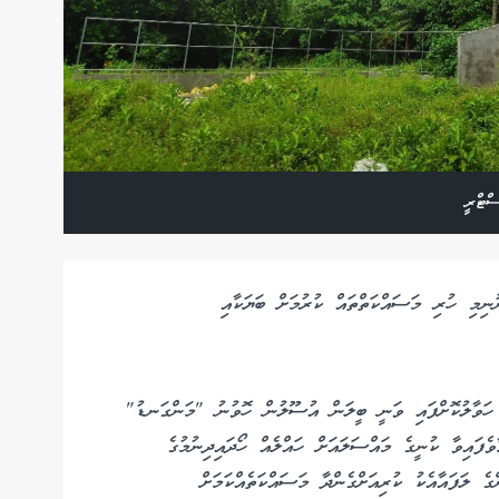
ްޓްރީ
ނިމި ހުރި މަސައްކަތްތައް ކުރުމަށް ބަޔަކާއި
 ހަވާލުކޮށްފައި ވަނީ ބީލަން އުސޫލުން ހޮވުނު "މަންގަނޑު"
ެފައިވާ ކުނީގެ މައްސަލައަށް ހައްލެއް ހޯދައިދިނުމުގެ
ެ ލަފައާއެކު ކުރިއަށްގެންދާ މަސައްކަތެއްކަމަށް