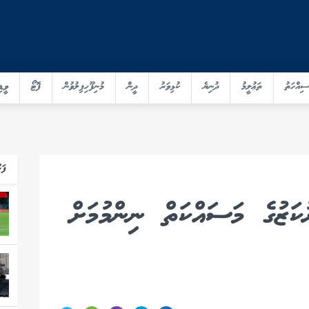
ސިއްހަތު
ތަޢުލީމު
ދުނިޔެ
ކުޅިވަރު
ދީން
މުނިފޫހިފިލުވުން
ފޮޓޯ
ވީޑި
ފަހ
ަޒުގެ މަސައްކަތް ނިންމުމަށް