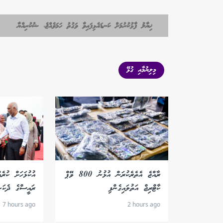
ޚިޔާލު ފާޅުކުރުމަށް ކަނޑައެޅިފައިވާ ވަގުތު ހަމަވެއްޖެ، ޝުކުރިއްޔާ
މިލިޔުމާއި ގުޅޭ
ރާއްޖެ އެތެރެކުރަން އުޅުނު 800 ވޭޕް
އުކުޅަހަށް ކުރެއ
ކާޓްރިޖް އަތުލައިގެންފި
ރައީސްގެ ދެކަނ
7 hours ago
2 hours ago