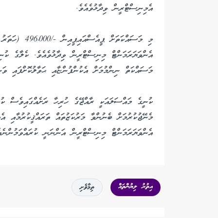
އެމިނިސްޓްރީން ވިދާޅުވެއެވެ.
މި މަސައްކަތަށް
އެންވަޔަރަމަންޓް މިނިސްޓްރީން ވިދާޅުވެއެވެ. ކެލާގެ ކުނި
މަސައްކަތް ނިންމުމަށް އެކުންފުންޏާއި ޙަވާލުކޮށްފައި ވަނީ 2 މަސްދުވަހުގެ ތެރޭގައި މަސައްކަތް ނިންމާގޮތ
ކުނީގެ މައްސަލައަކީ ރާއްޖޭގެ ހުރިހާ ރަށެއްގައިވެސް ކުރި
މެނޭޖުކުރުމަށް ބެނުންވާ މަރުކަޒުތައް ތަރައްޤީކުރުމާއި އ
އެންވަޔަރަމަންޓް މިނިސްޓްރީން އަންނަނީ ކުރައްވަމުންނެވ
އިތުރު ލިޔުންތައް
ތިމާވެށި