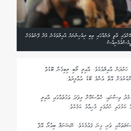
ންކާ ލޮކްޑައިން ކޮށްފައި ވާތީ ލަންކާގައި ތިބި ދިވެހިންނަށް އާއިލާތަކުން މުދާ ފޮނުވުމަށް
ީއެސްއެމްނިއުސް
ހަރުދަނާ ޢާއިލާއެކެވެ. އާއިލީ ލޯބި ލިބިގެން ބޮޑުވާ
ާކުރުމަށް އޮތް އެންމެ ބޮޑު އުއްމީދެވެ.
 މެދު ވިސްނައި، ޚާއްސަކޮށް މިފަދަ ވަގުތެއްގައި އާއިލީ
ކަމުގައި ހެދުމަކީ މުހިއްމު ކަމެކެވެ.
ްސަލަތަކާއި ވަރި ގިނަ ޤައުމެކެވެ. ނޭޝަނަލް ބިއުރޯ އޮފް