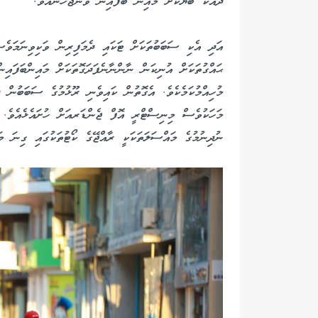
ދައްކާ ބަޔަކަށް މައިން ބަފައިން ވާންޖެހޭނެއެވެ.
އަދި އެކި ސަބަބުތަކަށް ޓަކައި ދެމަފިރިން ވަކިވިނަމަވެސ
ޙައްގުތަކަށް އުނިކަން ނާންނާނެފަދަގޮތަކަށް މައިންބަފައި
މުހިއްމުކަމެކެވެ. އެގޮތުން ކައިވެނި ރޫޅުމުގެ ސަބަބުން ދ
މަހަކުވެސް މިނިސްޓްރީ އޮފް ޖެންޑަރއަށް ހުށައެޅެއެވެ. 
ނުދިނުމުގެ މައްސަލަތަކަކީ ރާއްޖޭގެ ކޯޓުތަކުގައި ގިނަ މަ