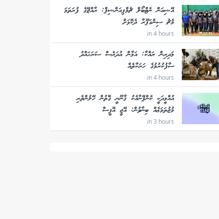
އޭޝިއަން ނެޓްބޯލް ޗެމްޕިއަންޝިޕް: ރާއްޖޭގެ ފުރަތަމަ
މެޗު ސިންގަޕޫރާ ދެކޮޅަށް
in 4 hours
މަދިރިން ރައްކާ: އަމާން އުދަރެސް ސަރަހައްދު
ސާފުކުރުމުގެ ހަރަކާތެއް
in 4 hours
އުއްމީދަކީ ކެންޕޭނާއެކު ޤާނޫނީ ގޮތުން ހޭލުންތެރި
މުޖުތަމަޢެއް ބިނާވުން: އޭޖީ އޮފީސް
in 3 hours