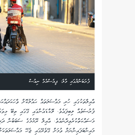
ފުރަބަންދުގައި މާލެ: ޕީއެސްއެމް ނިއުސް
ޢާއިލާތަކުގައި ހުރި މައްސަލަތައް ޙައްލުކޮށް ވާހަކަދައްކަ
ފުރުސަތެއް ލިބިފައެވެ. ލޮކްޑައުންގައި ގޭގައި ތިބޭ މިވަގު
މަސައްކަތްކުރެވިދާނެއެވެ. ޢާއިލާ ރޫޅުމުގެ ސަބަބުން ދަރި
މައިންބަފައިންނަށް ވުމަށް ގޭތެރޭގައި ޖެހޭ މައްސަލަތަކަށް