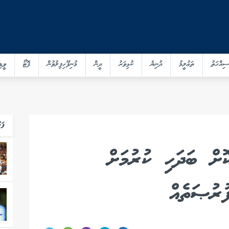
ސިއްހަތު
ތަޢުލީމު
ދުނިޔެ
ކުޅިވަރު
ދީން
މުނިފޫހިފިލުވުން
ފޮޓޯ
ވީޑި
ފަހ
ޮށް ބަދަހި ކުރުމަށް
ުރުޞަތެއް