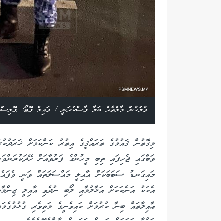
ފުލުހުން މާލެތެރެ ބަލާ ފާސްކުރަނީ / ފައިލް ފޮޓޯ: ޕޮލިސް
މިގޮތުން ޤައުމުގެ ތަރައްޤީގެ އިތުރު ކަންކަމަށް ޚަރަދުކު
ވަބާގައި ޖެހިފައި ތިބި މީހުންގެ ފަރުވާއަށް ހޭދަކުރަންވަނ
މައިގަނޑު ސަބަބަކަށް އާއިލީ މައްސަލަތައް ވަނީ ވެފައެވ
އެކަކު އަނެކަކަށް އަޅާލުމާއި ލޯބި ނުދެވި އާއިލީ ޒިންމާތ
ޢާއިލާތައް ބިނާ ކުރުމަށް ކައިވެނީގެ މަތިވެރި ގުޅުމުގެމަ