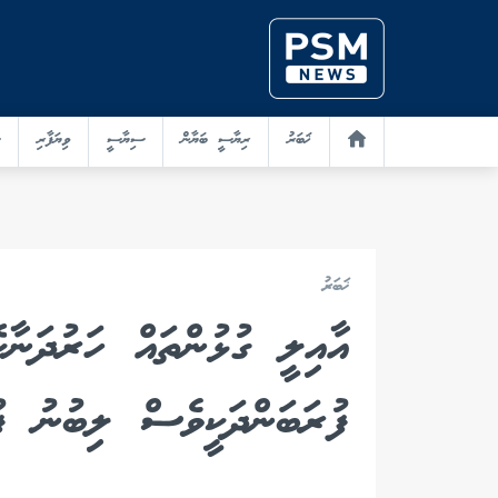
ޚަބަރު
ރިޔާސީ ބަޔާން
ސިޔާސީ
ވިޔަފާރި
ޚަބަރު
އާއިލީ ގުޅުންތައް ހަރުދަނާކ
ފުރަބަންދަކީވެސް ލިބުނު ފ