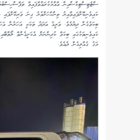
ކައިވެނިކޮށްފައިވާއިރު ތިންހާހަށްވުރެ ގިނަ ވަރިކޮށްފައި
ބިކަވެގެން ދިޔުމެވެ. ވަރީގެ އަދަދު ތަކަކީ އަހަރުން އަހަ
ކައިވެނިތަކުގައި ބިކަވާ ކުދިންނަށް އެކަށީގެންވާ ލޯތްބާއި
މަގު ގެއްލިގެން ދެއެވެ.