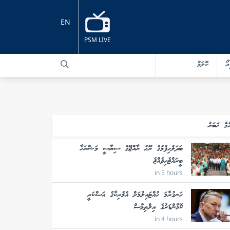
EN
PSM LIVE
އޯ
ކޮލަމް
ުގެ ޚަބަރު
ބަދަލުހިފުމުގެ ރޫޙު ރާއްޖޭގެ ސިޔާސީ މަޝްރަހާ
ބީރައްޓެހިވެއްޖެ
in 5 hours
ހަނގުރާމަ ހުއްޓައިލުމަށް އެމެރިކާގެ އަސްކަރީ
ކޮމާންޑަރުގެ އިލްތިމާސް
in 4 hours