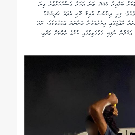
ސްޓެޓިސްޓިކްސްއިން އާއްމުކުރައްވާފައިވާ ތަފާސްހިސާބުތަކަށް ބަލާއިރު 2018 ވަނަ އަހަރު ފަސްހާހަށްވުރެ ގިނަ
 ވެއެވެ. މިއީ ތިންހާސް އާއިލާ ރޫޅި އެތައް ކުދީންނެއް
ރަށް ރާއްޖޭގައި އިތުރުވަމުން އަންނަނަ ޢަދަދުތަކެވެ. ރޫޅޭ
 އަޅާލުން ނުލިބި މަގުމަތިވުމާއި ކުށުގެ ވެއްޓަށް ވަދެވި،