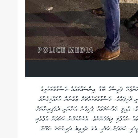
ރަންޖެހޭ ފައިސާގެ ބޮޑު އިންސައްތައެއް މަސްތުވާތަކެތީގެ
ީ ޖެހިފައެވެ. މަސްތުވާތަކެއްޗަށް ޒުވާނުން ހުށައެޅިގެންދާ
ެ. އާއިލީ މައްސަލަތައް ފެށިގެން އަންނަނީ ދެމަފިރިންނަށް
ައް ނުއުފުލި ދިޔުމުންނެވެ. އެހެންކަމުން ހަރުދަނާ އުފާވެރި
ތީގައި ހަރުދަނާ ކަމާއި އެކު ދެމިތިބެ ދަރިންނަށް ނަމޫނާ