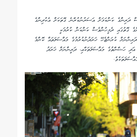
ް ދަރިންގެ ކަންކަމަށް އަސަރުނުކުރާނެ ގޮތަކަށް އެކުދިންގެ
ންގެ ގޮތުގައި ދެމީހުންވެސް ކަންކަން ކުރުމަކީ
ަރިންނަށް ކުރަންޖެހޭ ޚަރަދުނުކުރުމުގެ މައްސަލަތައް ކޮންމެ
އަދި ހަޟާނާތުގެ މައްސަލަތަކާއި، ދަރީންނަށް ޚަރަދު
އްސަލަތަކެވެ.