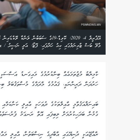
އޭޕްރީލް 4، 2020: ކޮވިޑް-19ގެ ސަބަބުން ލަ
މާލޭ ބަސް ޓާމިނަލްގައި ކިއު ހަދާފައި. ފޮޓޯ: އަލީ ނަސީރު / ޕ
ކާމިޔާބު މުޖުތަމަޢެއް ބިނާކުރުމުގެ މައިގަނޑު އަސާސަކީ 
ހަރުދަނާ ދަރީންނަކީ، ޤައުމުގެ މާދަމާގެ މުސްތަޤުބަލު ބިނ
ބައިނަލްއަޤުވާމީ ޢާއިލާތަކުގެ ދުވަހަކީ ޢާއިލީ ކަންކަމާއި
ގުޅުން ބަދަހިކުރުމަށް ލިބިފައި އޮތް ރަނގަޅު ފުރުސަތެއް 
ރާއްޖޭއަކީ ދުނިޔޭގައި އާބާދީގެ ނިސްބަތުން، އާއިލީ މައ