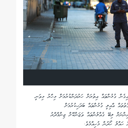
އިގެން ގުޅުންތައް އިތުރަށް ހަރުދަނާކުރުމަށް މިހާރު މިވަނީ
ތުތައް ޢާއިލީ ގުޅުންތައް ބަދަހިކުރުމަށް
ންނަށް ލިބޭ ގެއްލުންތައް ވަޒަންކޮށް ޒިންމާދާރު
 ހައްލު ހޯދުން މުހިއްމެވެ.