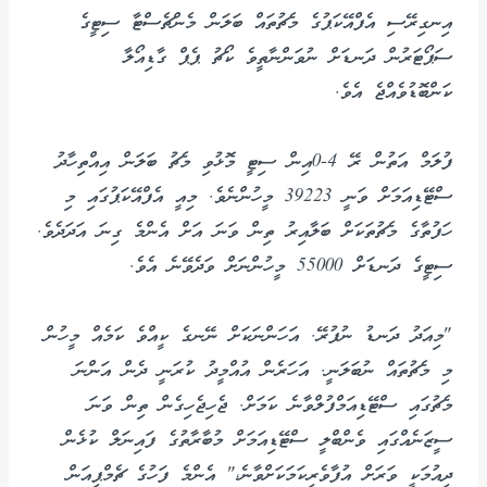
އިނގިރޭސި އެފްއޭކަޕުގެ މެޗުތައް ބަލަން މެންޗެސްޓާ ސިޓީގެ
ސަޕޯޓަރުން ދަނޑަށް ނުވަންނާތީވެ ކޯޗު ޕެޕް ގާޑިއޯލާ
ކަންބޮޑުވެއްޖެ އެވެ.
ފުލަމް އަތުން ރޭ 4-0އިން ސިޓީ މޮޅުވި މެޗު ބަލަން އިއްތިހާދު
ސްޓޭޑިއަމަށް ވަނީ 39223 މީހުންނެވެ. މިއީ އެފްއޭކަޕުގައި މި
ހަފުތާގެ މެޗުތަކަށް ބަލާއިރު ތިން ވަނަ އަށް އެންމެ ގިނަ އަދަދެވެ.
ސިޓީގެ ދަނޑަށް 55000 މީހުންނަށް ވަދެވޭނެ އެވެ.
"މިއަދު ދަނޑު ނުފުރޭ. އަހަންނަކަށް ނޭނގެ ކީއްވެ ކަމެއް މީހުން
މި މެޗުތައް ނުބަލަނީ. އަހަރެން އުއްމީދު ކުރަނީ ދެން އަންނަ
މެޗުގައި ސްޓޭޑިއަމްފުލްވާނެ ކަމަށް. ޖެހިޖެހިގެން ތިން ވަނަ
ސީޒަނެއްގައި ވެންބްލީ ސްޓޭޑިއަމަށް މުބާރާތުގެ ފައިނަލް ކުޅެން
ދިއުމަކީ ވަރަށް އުފާވެރިކަމަކަށްވާނެ،" އެންމެ ފަހުގެ ޗެމްޕިއަން