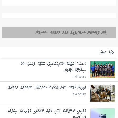
ޚިޔާލު ފާޅުކުރުމަށް ކަނޑައެޅިފައިވާ ވަގުތު ހަމަވެއްޖެ، ޝުކުރިއްޔާ
ފަހުގެ ޚަބަރު
އޭޝިއަން ނެޓްބޯލް ޗެމްޕިއަންޝިޕް: ރާއްޖޭގެ ފުރަތަމަ މެޗު
ސިންގަޕޫރާ ދެކޮޅަށް
in 4 hours
މަދިރިން ރައްކާ: އަމާން އުދަރެސް ސަރަހައްދު ސާފުކުރުމުގެ ހަރަކާތެއް
in 4 hours
އުއްމީދަކީ ކެންޕޭނާއެކު ޤާނޫނީ ގޮތުން ހޭލުންތެރި މުޖުތަމަޢެއް ބިނާވުން:
އޭޖީ އޮފީސް