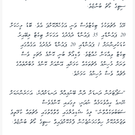
ސިޓީގެ ކޯޗު ބުންޏެވެ.
ރޭގެ މެޗުތަކުގެ ޓިކެޓްވެސް ވަނީ އަގުހެޔޮކޮށްފަ އެވެ. ބޮޑު މީހަކަށް
20 ޕައުންޑާއި 35 ޕައުންޑާ ދެމެދުގެ އަގަކަށް ޓިކެޓް ލިބޭއިރު
ކުޑަކުދިންނަށް 1 ޕައުންޑާއި 20 ޕައުންޑާ ދެމެދުގެ އަގެއްގައި
ޓިކެޓް ވިއްކަން ހުއްޓެވެ. ގާޑިއޯލާ ބުނީ ކޮންމެ މެޗަކީ ވެސް
ވަރަށް މުހިންމު މެޗުތަކެއް ކަމަށާއި އޭނާއަށް ކޮންމެ މުބާރާތެއްގެ
މެޗެއް ވެސް މުހިންމު ކަމަށެވެ.
"ސަޕޯޓަރުން ދަނޑަށް ދާން ބޭނުމިއްޔާ ދަނޑަށްދާނެ. އަހަރެންނަކަށް
ނޭނގެ ކީއްވެކަމެއް ނުދަނީ. މީގައއި ކޮންމެވެސް
ސަބަބުތަކެއްވާނެ،" ލީގު ޝެޑިއުލްގައި ގާތްގާތުގައި މެޗުތައް ކުޅޭތީވެ
ތަޖުރާރުކޮށް ހިތްހަމަނުޖެހުން ފާޅުކޮށްފައިވާ ސިޓީގެ ކޯޗު ބުންޏެވެ.