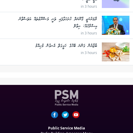
in 3 hours
ލާމަރުކަޒީ ޤާނޫނަށް ހުށަހަޅާފައި ވަނީ މަޝްރޫޢުތައް އަވަސްވާނެ
އިސްލާހެއް: ނިމާލް
in 3 hours
ބާޒާރުން ގަންނަ ބޭހުގެ ހަގީގަތް އެނގުން މުހިއްމު
in 3 hours
Public Service Media