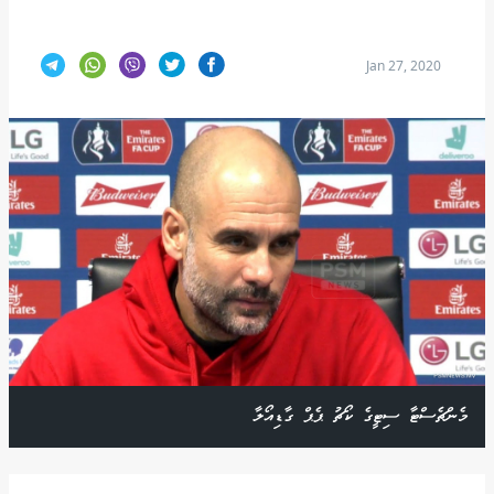
Jan 27, 2020
މެންޗެސްޓާ ސިޓީގެ ކޯޗު ޕެޕް ގާޑިއޯލާ