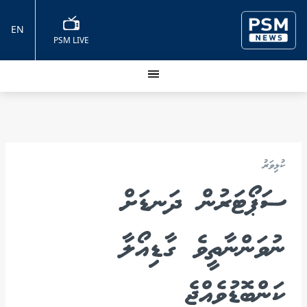
EN
PSM LIVE
ކުޅިވަރު
ސަޕޯޓަރުން ދަނޑަށް
ނުވަންނާތީވެ ގާޑިއޯލާ
ކަންބޮޑުވެއްޖެ