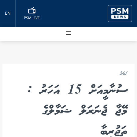
EN
PSM LIVE
ޚަބަރު
ސުނާމީއަށް 15 އަހަރު :
މޭޖާ ޖެނަރަލް ޝަމާލްގެ
ތަޖުރިބާ