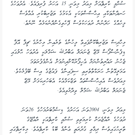
ސުނާމީ ކާރިޘާއަށް މިއަދު މިވަނީ 15 އަހަރު ފުރިފައެވެ. އެދުވަހުގެ
ހަނދާންތަކާއި އިޙްސާސްތަކަކީ އެކަމުގެ ތަޖުރިބާކުރި އެއްވެސް
މީހެއްގެ ހަދާނުން ދުވަހަކުވެސް ފޮހެވިގެންދާނެކަމެއް ނޫނެވެ.
މިހާދިސާ ތަޖުރިބާކޮށްފައިވާ މީހުންގެ ތެރެއިން މިހާރުގެ ޗީފް އޮފް
ޑިފެންސްފޯސް މޭޖާ ޖެނަރަލް ޢަބްދުﷲ ޝަމާލަކީ އެދުވަހު ޙާލުގައި
ޖެހުނު ރައްޔިތުންނަށް އެހީފޯރުކޮށްދިނުމަށް އެންމެފުރަތަމަ
ޢަމަލީގޮތުން ޙަރަކާތްތެރިވި ސިފައިންގެ ފައުޖުގެ އިސް ބޭފުޅެކެވެ.
މިއަދުވެސް އެއިޙްސާސްތައް ތަޒާކަމާއެކު އެބަހުރިކަމަށް މޭޖާ
ޖެނަރަލް ޢަބްދުﷲ ޝަމާލް ވިދާޅުވިއެވެ.
މިއަދު މިވަނީ، 2004ވަނަ އަހަރުގެ ޑިސެމްބަރުމަހުގެ 26ވަނަ
ދުވަހުގެ ރާއްޖެއަށް ކުރިމަތިވި ސުނާމީ ކާރިޘާއަކީ ރާއްޖޭގެ
ތާރީހުގައިވެސް ދިމާވި ގުދުރަތީ އެންމެ ބޮޑު ކާރިޘާއެވެ. މިކާރިޘާގައި