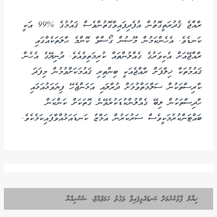
ރާއްޖެ ޤުދުރަތީގޮތުން އުފެދިފައިވާގޮތުންވެސް ޤައުމުގެ %99 އަކީ
ކަނޑެވެ. އެހެންކަމުން މޫސުން ގޯސްވާ ކޮންމެ ޙާލަތަކެއްގައި
ރާއްޖޭއަށް އެކިވަރުގެ ގެއްލުންތައް ކުރިމަތިވެއެވެ. ދުނިޔޭގެ އެހެން
ޤައުމުތަކާ ޚިލާފަށް ރާއްޖެއަކީ ބިންތިރި ޤައުމަކަށްވުމުން މިފަދަ
ކާރިސާތަކުން ސަލާމަތްވުމަށް ދުރާލައި އަޅަންޖެހޭ ފިޔަވަޅުއަޅައި
ހާދިސާތަކުން ލިބޭ ގެއްލުންކުޑަކުރެވޭނެ ގޮތަކަށް ކަންކަން
ބައްޓަންކުރުމަކީވެސް ސަރުކަރުން އަމާޒު ކަނޑައަޅުއްވާފައިކަމެކެވެ.
ޚިޔާލު ފާޅުކުރުމަށް ކަނޑައެޅިފައިވާ ވަގުތު ހަމަވެއްޖެ، ޝުކުރިއްޔާ