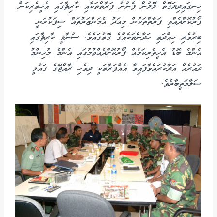
ހިނގައިދިޔަގޮތް ލޮލުން ފެނުނު ފަރާތްތަކާއި ކާރިޘާގައި އެހީތެރިކަން
ފޯރުކޮށްދެއްވި ފަރާތްތަކުން މިއަދު އެމަންޒަރުތައް ސިފަކުރަނީ
ބިރުވެރި ހިއްދަތި ހަދާންތަކެއްގެ ގޮތުގައެވެ. ސުނާމީ ކާރިޘާގައި
އެންމެ ބޮޑު އެހީތެރިކަމެއް ފޯރުކޮށްދެއްވުމުގައި އެންމެ މުހިންމު
ދައުރެއް އަދާކުރައްވާފައިވާ އެއްފަރާތަކީ ދިވެހި ރާއްޖޭގެ ގައުމީ
ސަލާމަތީބާރެވެ.