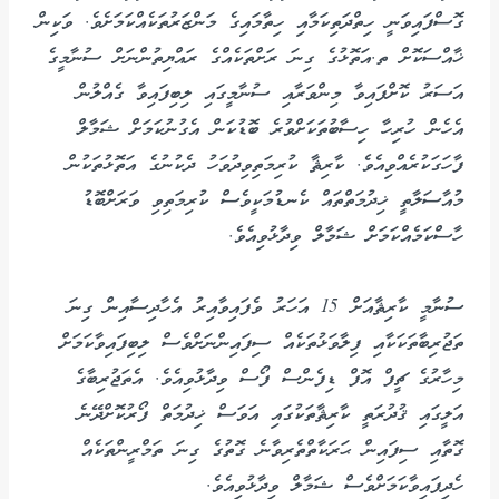
ގޮސްފައިވަނީ ހިތްދަތިކަމާއި ހިތާމައިގެ މަންޒަރުތަކެއްކަމަށެވެ. ވަކިން
ޚާއްސަކޮށް ތ.އަތޮޅުގެ ގިނަ ރަށްތަކެއްގެ ރައްޔިތުންނަށް ސުނާމީގެ
އަސަރު ކޮށްފައިވާ މިންވަރާއި ސުނާމީގައި ލިބިފައިވާ ގެއްލުން
އެހެން ހުރިހާ ހިސާބުތަކަށްވުރެ ބޮޑުކަން އެގުނުކަމަށް ޝަމާލް
ފާހަގަކުރެއްވިއެވެ. ކާރިޘާ ކުރިމަތިވިދުވަހު ދެކުނުގެ އަތޮޅުތަކުން
މުއާސަލާތީ ޚިދުމަތްތައް ކެނޑުމަކީވެސް ކުރިމަތިވި ވަރަށްބޮޑު
ހާސްކަމެއްކަމަށް ޝަމާލް ވިދާޅުވިއެވެ.
ސުނާމީ ކާރިޘާއަށް 15 އަހަރު ވެފައިވާއިރު އެހާދިސާއިން ގިނަ
ތަޖުރިބާތަކަކާއި ފިލާވަޅުތަކެއް ސިފައިންނަށްވެސް ލިބިފައިވާކަމަށް
މިހާރުގެ ޗީފް އޮފް ޑިފެންސް ފޯސް ވިދާޅުވިއެވެ. އެތަޖުރިބާގެ
އަލީގައި ޤުދުރަތީ ކާރިޘާތަކުގައި އަވަސް ޚިދުމަތް ފޯރުކޮށްދޭނެ
ގޮތާއި ސިފައިން ޙަރަކާތްތެރިވާނެ ގޮތުގެ ގިނަ ތަމްރީންތަކެއް
ހެދިފައިވާކަމަށްވެސް ޝަމާލް ވިދާޅުވިއެވެ.