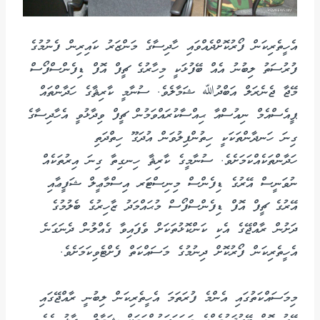
އެހީތެރިކަން ފޯރުކޮށްދެއްވައި ހާދިސާގެ މަންޒަރު ކައިރިން ފެނުމުގެ
ފުރުސަތު ލިބުނު އެއް ބޭފުޅަކީ މިހާރުގެ ޗީފް އޮފް ޑިފެންސްފޯސް
މޭޖާ ޖެނެރަލް އަބްދުﷲ ޝަމާލެވެ. ސުނާމީ ކާރިޘާގެ ހަދާންތައް
ޕީއެސްއެމް ނިއުސްއާ ޙިއްސާކުރައްވަމުން ޗީފް ވިދާޅުވީ އެހާދިސާގެ
ގިނަ ހަނދާންތަކަކީ ހިތުންފިލުވަން އުދަގޫ ހިތްދަތި
ހަދާންތަކެއްކަމަށެވެ. ސުނާމީގެ ކާރިޘާ ހިނގިތާ ގިނަ އިރުތަކެއް
ނުވަނީސް އޭރުގެ ޑިފެންސް މިނިސްޓަރ އިސްމާޢީލް ޝަފީޢާއި
އޭރުގެ ޗީފް އޮފް ޑިފެންސްފޯސް މުޙައްމަދު ޒާހިރުގެ ބެލުމުގެ
ދަށުން ރާއްޖޭގެ އެކި ކަންކޮޅުތަކަށް ވެފައިވާ ގެއްލުން ދެނަގަނެ
އެހީތެރިކަން ފޯރުކޮށް ދިނުމުގެ މަސައްކަތް ފެށްޓެވިކަމަށެވެ.
މިމަސައްކަތުގައި އެންމެ ފުރަތަމަ އެހީތެރިކަން ލިބުނީ ރާއްޖޭގައި