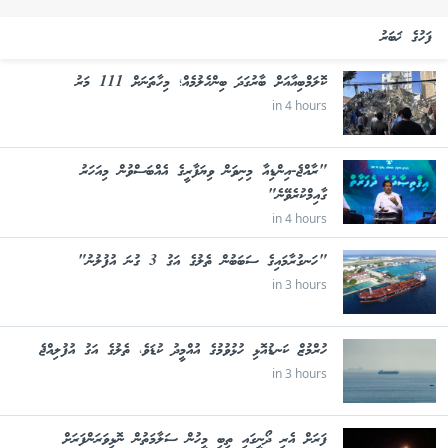
ފަހުގެ ޚަބަރު
ކޮލަމްބިއާއަށް ބާރުގަދަ ބިންހެލުމެއް؛ މިހާތަަނަށް 111 މަރު
in 4 hours
"ރާއްޖެ-އިންޑިއާ މިނިވަން ވިޔަފާރީގެ އެއްބަސްވުން މިއަހަރު
ގާއިމްކުރެވޭނެ"
in 4 hours
"ހަނގުރާމައިގެ ސަބަބުން ތެލުގެ އަގު 3 ގުނަ އުފުލުނު"
in 3 hours
ހުރްމުޒް ކަނޑުއޮޅި ހުޅުވުމުގެ އުއްމީދު ކުޑަވެ، ތެލުގެ އަގު އުފުލިއްޖެ
in 3 hours
ފަރަށް އެރި ދޯނީގައި ތިބި މީހުން ސަލާމަތުން ނޮޅިވަރަންފަރަށް