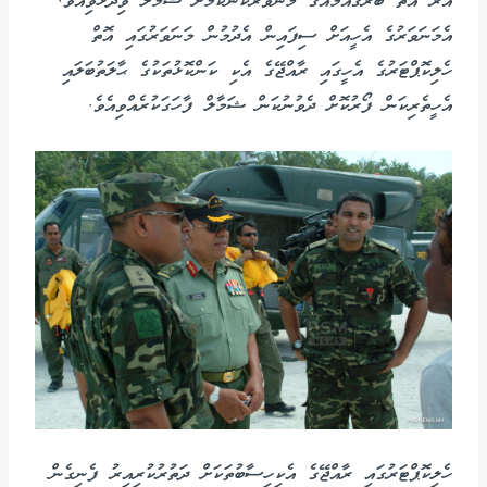
އޭރު އޮތް ބޭރުޤައުމެއްގެ މަނަވަރަކުންކަމަށް ޝަމާލް ވިދާޅުވިއެވެ.
އެމަނަވަރުގެ އެހީއަށް ސިފައިން އެދުމުން މަނަވަރުގައި އޮތް
ހެލިކޮޕްޓަރުގެ އެހީގައި ރާއްޖޭގެ އެކި ކަންކޮޅުތަކުގެ ޙާލަތުބަލައި
އެހީތެރިކަން ފޯރުކޮށް ދެވުނުކަން ޝަމާލް ފާހަގަކުރެއްވިއެވެ.
ހެލިކޮޕްޓަރުގައި ރާއްޖޭގެ އެކިހިސާބުތަކަށް ދަތުރުކުރިއިރު ފެނިގެން