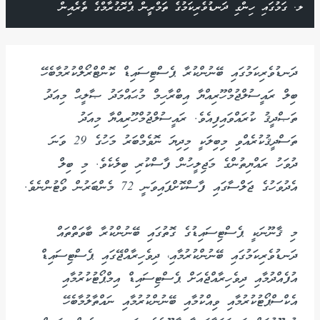
ލ. ގަމުގައި ހިންގި ދަނޑުވެރިކަމުގެ ތަމްރީން ޕްރޮގުރާމްގެ ތެރެއިން
ދަނޑުވެރިކަމުގައި ބޭނުންކުރާ ޕެސްޓިސައިޑް ކޮންޓްރޯލްކުރުމާބެހޭ
ބިލް ރައީސުލްޖުމްހޫރިއްޔާ އިބްރާހިމް މުޙައްމަދު ޞާލީޙް މިއަދު
ތަޞްދީޤު ކުރައްވައިފިއެވެ. ރައީސުލްޖުމްހޫރިއްޔާ މިއަދު
ތަސްދީޤުކުރެއްވި މިބިލަކީ މިދިޔަ ނޮވެމްބަރު މަހުގެ 29 ވަނަ
ދުވަހު ރައްޔިތުންގެ މަޖިލީހުން ފާސްކުރި ބިލެކެވެ. މި ބިލް
އެދުވަހުގެ ޖަލްސާގައި ފާސްކޮށްފައިވަނީ 72 މެންބަރުން ވޯޓުންނެވެ.
މި ޤާނޫނަކީ ޕެސްޓިސައިޑުގެ ގޮތުގައި ބޭނުންކުރާ ބާވަތްތައް
ދަނޑުވެރިކަމުގައި ބޭނުންކުރުމާއި، ދިވެހިރާއްޖޭގައި ޕެސްޓިސައިޑް
އުފެއްދުމާއި ދިވެހިރާއްޖެއަށް ޕެސްޓިސައިޑް އިމްޕޯޓުކުރުމާއި
އެކްސްޕޯޓުކުރުމާއި ވިއްކުމާއި ބޭނުންކުރުމާއި ނައްތާލުމާބެހޭ