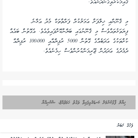
ޤާއިމްކުރެވިގެންދާނެއެވެ.
މި ޤާނޫނާއި ޚިލާފަށް ޢަމަލުކުރާ ފަރާތްތަކާ މެދު އަޅާނެ
ފިޔަވަޅުތައްވެސް މި ޤާނޫނުގައި ބަޔާންކޮށްފައިވެއެވެ. އެގޮތުން ބައެއް
ކުށްތަކުގެ އަދަބެއްގެ ގޮތުން 5000 ރުފިޔާއާއިި 100،000 ރުފިޔާއާ
ދެމެދުގެ ޢަދަދުން ޖޫރިމަނާކުރުންވެސް ހިމެނެއެވެ.
ޚިޔާލު ފާޅުކުރުމަށް ކަނޑައެޅިފައިވާ ވަގުތު ހަމަވެއްޖެ، ޝުކުރިއްޔާ
ފަހުގެ ޚަބަރު