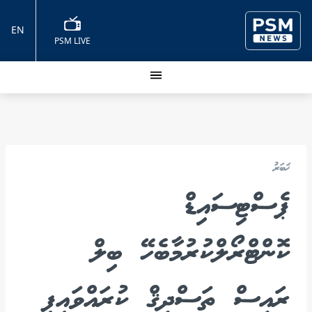
EN
PSM LIVE
ޚަބަރު
ޕެސްޓިސައިޑް
ކޮންޓްރޯލްކުރުމާބެހޭ ބިލް
ރައީސް ތަސްދީޤް ކުރައްވައިފި