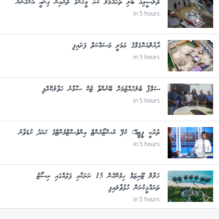
ތެލަސީމިއާ ބަލި ތަހައްމަލު ކުރާ މީހުންގެ ތެރެއިން ގިނައީ އަންހެނުން
in 5 hours
ދާރުލްއަރްޤަމްގެ ޢަމަލީ މަސައްކަތް ފަށައިފި
in 5 hours
ސަމްޕާ ބެލެހެއްޓުމަށް ބޭނުންވާ ޓެކް ސާމާނު ހަވާލުކޮށްފި
in 5 hours
ތުރުކީ ޕީޓީއޭ: ކެފޭ ރެސްޓޯރެންޓް އިންވެސްޓްމެންޓްގެ ޚަރަދު ކުޑަވާނެ
in 5 hours
ހަލާލް ޓޫރިޒަމް ހިމެނޭހެން 15 ރަށަކާއި ފަޅެއްގައި ރިސޯޓު
ތަރައްޤީކުރަން ހުޅުވާލައިފި
in 5 hours