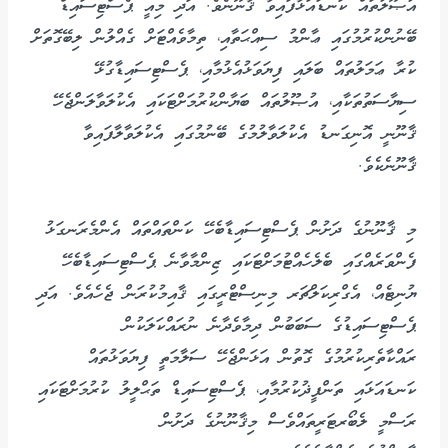
އުޞޫލުތައް ކަނޑައަޅާފައިވާ ޤާނޫނެވެ. އަދި މިއީ ޕެސްޓިސައިޑް
ބޭނުންކުރުމުގައި ޢާންމު ސިއްޙަތާއި، ތިމާވެއްޓަށް ގެއްލުން ލިބޭގޮތަށް
ކުރާ ޢަމަލުތައް ބަލައި ފިޔަވަޅުއެޅުމާއި، ޕެސްޓިސައިޑާގުޅޭ
ސިޔާސަތުތަކާއި، އުޞޫލުތައް ބަޔާންކުރުމަށްޓަކައި އެކުލަވާލަންޖެހޭ
ޤާނޫނީ އޮނިގަނޑު އެކުލަވާލުމުގެ ބޭނުމުގައި އެކުލަވާލާފައިވާ
ޤާނޫނެކެވެ.
މި ޤާނޫނުގެ ދަށުން ޕެސްޓިސައިޑާބެހޭ ކަންތައްތައް އެންމެރަނގަޅު
ފެންވަރެއްގައި ބެލެހެއްޓުމަށްޓަކައި ޒިންމާވާނެ ޕެސްޓިސައިޑާބެހޭ
ޔުނިޓެއް، އެގްރިކަލްޗަރ މިނިސްޓްރީގައި ޤާއިމުކުރަން ޖެހެއެވެ. އަދި
ޕެސްޓިސައިޑުގެ ސަބަބުން ދިމާވެދާނެ ނުރައްކަލަކުން
ރައްކާތެރިކުރުމުގެ ގޮތުން އަޅަންޖެހޭ ސަލާމަތީ ފިޔަވަޅުތައް
ކަނޑައަޅައި ތަންފީޛުކުރުމާއި، ޕެސްޓިސައިޑް ތަޙްލީލު ކުރުމަށްޓަކައި
ރަސްމީ ލެބޯރޓަރީތައްވެސް މިޤާނޫނުގެ ދަށުން