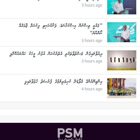
3 hours ago
"ޤައުމީ ވިސްނުން އިސްކުރާނަމަ، ފަނާކުރަނިވި ފިކުރަށް ޖާގައެއް
ނޯންނާނެ"
3 hours ago
ދިރުވާލައިގެން މަސްތުވާތަކެތި އެތެރެކުރަން އުޅުނު މީހަކު ހައްޔަރުކޮށްފި
3 hours ago
އިންޖިނޭރުންގެ އެވޯޑަށް ކުރިމަތިލުމުގެ ފުރުޞަތު ހުޅުވާލައިފި
4 hours ago