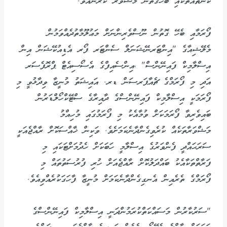
ކަންތައްތަކާއި ބެހޭގޮތުން މަޝްވަރާ ކުރާނެއެވެ.
ފޯރަމާއި ބެހޭ ގޮތުން ނޫސްވެރިންނަށް މަޢުލޫމާތުދެއްވަމުން
މެލޭޝިއާގެ "އިންޓަރނޭޝަނަލް ސެންޓަރ ފޯރ އެޑިއުކޭޝަން އިން
އިސްލާމިކް ފައިނޭންސް" ،އިންސެއިފްގެ އެސޯސިއެޓް ޕްރޮފެސަރ
އަދި މި ފޯރަމްގެ ޗެއާޕަރސަން ޑރ. އައިޝަތު މުނީޒާ ވިދާޅުވީ މި
ފޯރަމަކީ އިސްލާމިކް ފައިނޭންސްގެ ދާއިރާގެ ސްޓޭކްހޯލްޑަރުން
ބައިވެރިވާ ފޯރަމަކަށް ވުމާއެކު މި ފޯރަމުގައި މުހިއްމު
މަޝްވަރާތަކެއް ކުރެވިގެންދާނެކަމަށެވެ. ވަކިން ޚާއްސަކޮށް ރާއްޖެއަކީ
ސަރަޙައްދީ ފެންވަރުގެ އިސްލާމީ ހަބަކަށް ހެދުމަށްޓަކައި މި
ފަރާތްތަކާއެކު ބައްދަލުކޮށް ރާއްޖެއަށް ހުރި ފުރުސަތުތައް މި
ފޯރަމްގެ ތެރެއިން އެނގިގެންދާނެކަމަށް މުނީޒާ ފާހަގަކުރެއްވިއެވެ.
"ސަރުކާރުން މަސައްކަތްކުރަމުންދަނީ އިސްލާމިކް ފައިނޭންސްގެ