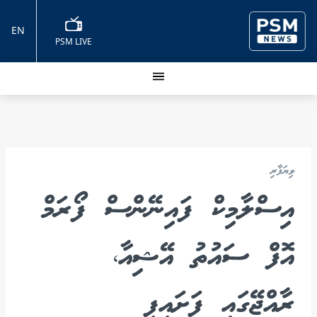
EN
PSM LIVE
ވިޔަފާރި
އިސްލާމިކް ފައިނޭންސް ފޯރަމް
އޮފް ސައުތު އޭޝިއާ،
ރާއްޖޭގައި ފަށައިފި