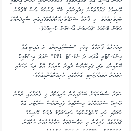
ދެކުނު އޭޝިއާ އަދި މެދުއިރުމަތީގެ ޤައުމުތަކުންނާއި ދެކުނު އިރުމަތީ
އޭޝިއާގެ ޤައުމުތަކުން މިދާއިރާއާއި ބެހޭ ފުންނާބު އުސް ބޭފުޅުން
ބައިވެރިވެއެވެ. މި ފޯރަމް ޝަރަފުވެރިކޮށްދެއްވާފައިވަނީ ސްރީލަންކާގެ
އަމާނާ ބޭންކުގެ ޗެއަރމަން އޯސްމާން ކާސިމްއެވެ.
މިއަހަރުގެ ފޯރަމްގެ ތީމަކީ "ސަސްޓެއިނިންގ ދަ އައި.ބީ.އެފް
އިންޑަސްޓްރީ އޯވަރ ދަ ނެކްސްޓް ޑެކޭޑް" ނުވަތަ އިސްލާމިކް
ބޭންކިންގ އަދި ފައިނޭންސް ދާއިރާ ކުރިއަށް އޮތް ދިހަ އަހަރާއި
ހަމައަށް ދެމެއްހެޓެނިވި ގޮތެއްގައި ކުރިއަށްގެންދިއުމެވެ.
ހަތަރު ސެޝަނަކަށް ބަހާލައިގެން ކުރިއަށްދާ މި ފޯރަމްގައި ދެކުނު
އޭޝިއާ ސަރަޙައްދުގެ އިސްލާމިކް ފައިނޭންސް ސެކްޓަރ އޮތް
ހާލަތާއި ހުރި ގޮންޖެހުންތައް އަލިއަޅުވާލާ ދެކުނު އޭޝިއާގެ
ޤައުމުތައް ގުޅިގެން މި މައްސަލަތައް ހައްލުކުރުމަށް ކުރެވޭނެ