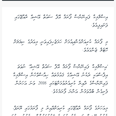
އިސްލާމިކް ފައިނޭންސް ފޯރަމް އޮފް ސައުތް އޭޝިއާ ރާއްޖޭގައި
ފަށައިފިއެވެ.
މި ފޯރަމް ކުރިއަށްގެންދިއުމަށް ހަމަޖެހިފައިވަނީ މިއަދުގެ ނިޔަލަށް
ހޮޓެލް ޖެންގައެވެ.
'އިސްލާމިކް ފައިނޭންސް ފޯރަމް އޮފް ސައުތް އޭޝިއާ' ނުވަތަ
އިފްސާއަކީ ދެކުނު އޭޝިއާގެ ޤައުމުތައް ހިއްސާވާހެން އިސްލާމިކް
ފައިނޭންސްގެ ދާއިރާ ކުރިއެރުވުމަށްޓަކައި 2016 ވަނަ އަހަރުން
ފެށިގެން ބާއްވަމުން އަންނަ ފޯރަމެކެވެ.
މިއަހަރުގެ ފޯރަމް ރާއްޖޭގައި ކުރިއަށްދާއިރު މި ފޯރަމުގައި ޔޫރަޕް،