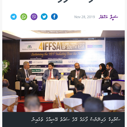
ޟަރީފާ އަޙްމަދު
Nov 28, 2019
ސްލާމިކް ފައިނޭންސް ފޯރަމް އޮފް ސައުތް އޭޝިއާގެ ތެރެއިން