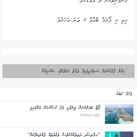
ކުންފުނިތަކަށް ދޭ އެވޯޑެކެވެ.
މިއީ މި ފޯރަމް ބާއްވާ 4 ވަނަ އަހަރެވެ.
ޚިޔާލު ފާޅުކުރުމަށް ކަނޑައެޅިފައިވާ ވަގުތު ހަމަވެއްޖެ، ޝުކުރިއްޔާ
ފަހުގެ ޚަބަރު
ޕޯޓް ބަދަލުކުރަން ތިލަފުށި ފަޅު ހުސްކުރަން އަންގައިފި
3 hours ago
"އިޤްތިޞާދީ ދަތިތަކާއެކުވެސް ވަޢުދުތައް ފުއްދައިދޭނަން"