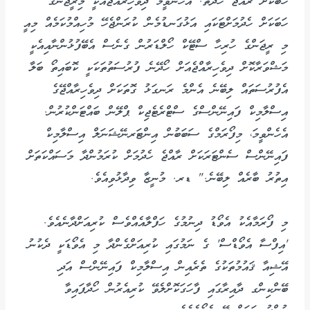
ހަބަކަށް ރާއްޖެ ހެދޭތޯ. އެހެންވީމަ ދިވެހިރާއްޖެއަކީ މިރީޖަންގެ
ހަބަކަށް ހެދުމަށްޓަކައި އަޅުގަނޑުމެން ކުރަންޖެހޭ މުހިއްމުކަމެއް މިއީ
މި ރީޖަންގެ ހުރިހާ ސްޓޭކް ހޯލްޑަރުން ގެނެސް އެބޭފުޅުންނާއިއެކީ
މަޝްވަރާކޮށް ދިވެހިރާއްޖެއަށް ހޯދޭނެ ފުރުސަތުތަކަކީ ކޮބައިތޯ ބަލާ
އެފުރުސަތައް ލިބޭނެ އެންމެ ރަނގަޅު ގޮތަކަށް ދިވެހިރާއްޖޭގެ
އިސްލާމިކް ފައިނޭންސްގެ ސްޓްރެޓެޖިކް ޕްލޭން ބައްޓަންކުރުން.
އެހެންވީމަ، މިފޯރަމްގެ ސަބަބުން އިންޓަރނޭޝަނަލް އިސްލާމިކް
ފައިނޭންސް ސެންޓަރަކަށް ރާއްޖެ ހެދުމަށް ކުރަމުންދާ މަސައްކަތަށް
އިތުރު ބާރެއް ލިބޭނެ." ޑރ. މުނީޒާ ވިދާޅުވިއެވެ.
މި ފޯރަމާއެކު އެވޯޑު ދިނުމުގެ ހަފްލާއެއްވެސް ކުރިއަށްދާނެއެވެ.
'އިފްސާ އެވޯޑްސް' ގެ ނަމުގައި ކުރިއަށްގެންދާ މި އެވޯޑަކީ ދެކުނު
އޭޝިއާ ޤައުމުތަކުގެ ތެރެއިން އިސްލާމިކް ފައިނޭންސް އަދި
ބޭންކިންގ ދާއިރާގައި ފާހަގަކޮށްލެވޭ ކުރިއެރުން ހޯދާފައިވާ