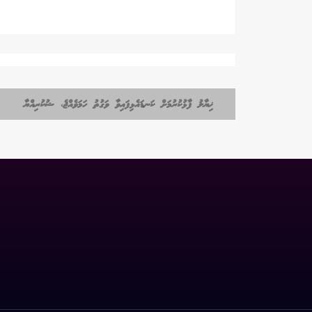
ޚިޔާލު ފާޅުކުރުމަށް ކަނޑައެޅިފައިވާ ވަގުތު ހަމަވެއްޖެ، ޝުކުރިއްޔާ