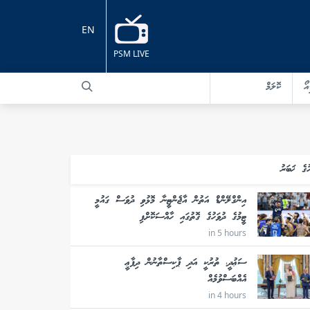
EN
PSM LIVE
އޯ
ކޮލަމް
ުގެ ޚަބަރު
އިންގްލޭންޑް އަތުން އާޖެންޓީނާ މޮޅުވި ދުވަސް ގައުމީ
ޓީމުގެ ދުވަހުގެ ގޮތުގައި ހާއްސަކޮށްފި
in 5 hours
ސަޢުދީ، ތުރުކީ އަދި ޕާކިސްތާނުން ދިފާޢީ
އެއްބަސްވުމެއް
in 4 hours