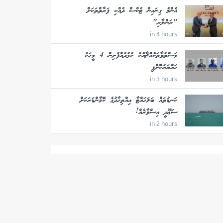
އެންމެ ގިނައިން ޓެކްސް ދެއްކި ފަރާތްތަކަށް
"ރަންލާރި"
in 4 hours
މަސްތުވާތަކެއްޗާއެކު ކުޅުދުއްފުށިން 4 މީހަކު
ހައްޔަރުކޮށްފި
in 3 hours
ކަނޑުތައް ބަލަހައްޓާ އިއްތިހާދުގެ ކޮމާންޑަރަކަށް
ސަޢޫދީ އިސްވާރެއް!
in 2 hours