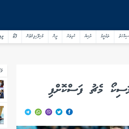
ސިއްހަތު
ތަޢުލީމު
ދުނިޔެ
ކުޅިވަރު
ދީން
މުނިފޫހިފިލުވުން
ފޮޓޯ
ވީޑި
ފަހ
ލަސިކޯ މެޗު ފަސްކޮށްފި