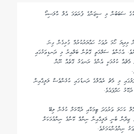
ަކުގެ ސަބަބުން މި ސީޒަންގެ ފުރަތަމަ އެލް ކްލަސިކޯ
 މިދިޔަ ހޯމަ ދުވަހު ހައްޔަރުކުރުމާ ގުޅިގެން ގިނަ
ނެވެ. އެހެންވެ ސަލާމަތީ ގޮތުން ބަލާއިރު މި ދަނޑިވަޅުގައި
 މެޗެއް ކުޅުމަކީ އެންމެ ރަނގަޅު ގޮތެއް ނޫން
ުގައި މި މެޗު ރެއާލްގެ ދަނޑުގައި ކުޅެންވެސް ލަލީގާއިން
ެކޮޅު ހަދާފައެވެ.
ލް ކަހަލަ ވަރުގަދަ ޓީމަކާއި ދެކޮޅަށް ކުޅެން ލިބޭ
ު ޒިދާން ބުނީ ލަލީގާއިން ނިންމާ ކޮންމެ ނިންމުމަކަށް
ަޅު ނިންމުންކަމަށެވެ.