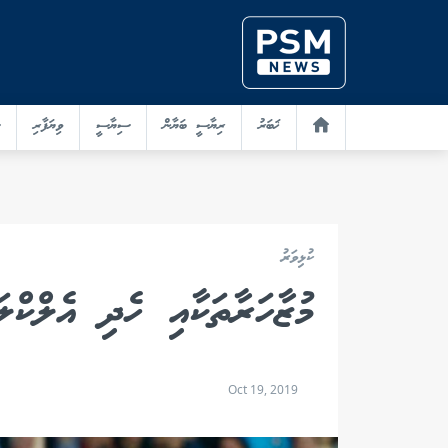
ޚަބަރު
ރިޔާސީ ބަޔާން
ސިޔާސީ
ވިޔަފާރި
ކުޅިވަރު
މުޒާހަރާތަކާއި ހެދި އެލްކް
Oct 19, 2019