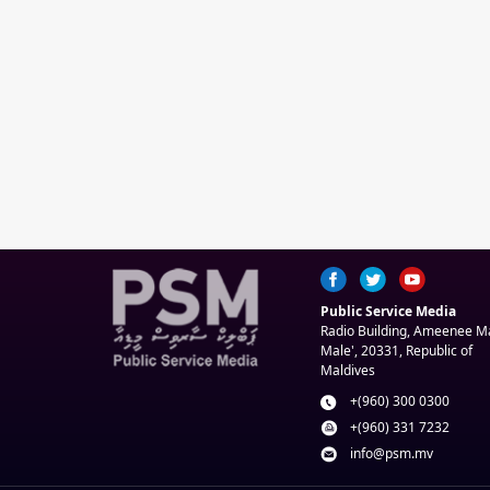
Public Service Media
Radio Building, Ameenee 
Male', 20331, Republic of
Maldives
+(960) 300 0300
+(960) 331 7232
info@psm.mv