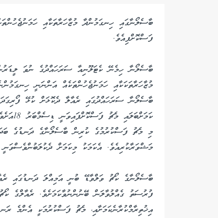
ބާސެލޯނާގައި ހިނގަމުންދާ މުޒާހަރާތަކާއި ހަމަނުޖެހުންތ
ފަސްކޮށްފިއެވެ.
ބާސެލޯނާ ހިމެނޭ ކެޓަލޫނިއާ ސަރަހައްދުގެ ނުވަ ލީޑަރުން
މުޒާހަރާތަކަކާއި ހަމަނުޖެހުންތަކެއް އަންނަނީ ހިނގަމުން
ބާސެލޯނާ ސަރަހައްދުގައި ރެއާލާ ދެކޮޅަށް ކުޅޭ ފޯރިގަދަ
ކަމަށްބަލައި މެޗު ފަސްކޮށްފައިވަނީ ޑިސެމްބަރު 18އަށެވެ.
މި މެޗު ފަސްކުރުމުގެ ކުރިން ބާސެލޯނާގެ ދަނޑުގެ ބަދަލ
މަޝްވަރާކުރިއެވެ. އެކަމަކު މިކަމަށް ދެކުލަބުންވެސްވަނީ ދ
ބާސެލޯނާގެ ކޯޗު ވަލްވާޑޭ ބުނީ އަމިއްލަ ދަނޑުގައި ރެއާ
ފުރުސަތު ގެއްލުވާލަން ބޭނުންނުވާކަމަށެވެ. ރެއާލްގެ ކޯޗ
އިޚުތިރާމްކުރާނެކަމަށާއި، މެޗު ފަސްކުރުމަކީ އެންމެ ރަނގ