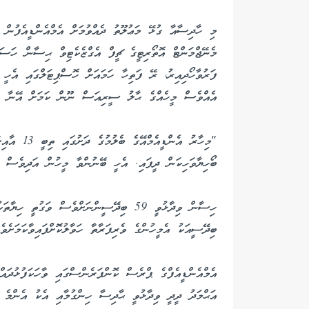
މި ހާދިސާއާ ގުޅޭ މަޢުލޫތު ދެއްވުމަށް އެމްއެންޑީއެފުން 
އެއްވެސް މީހެއްގެ ޙާލު ސީރިއަސް ނޫން ކަމަށް އޭނާ ވިދ
ބޯހިޔާވަހިކަން ދީފައި. އެހީ ބޭނުންވާ މީހުން އަދިވެސް މ
ބިދޭސީއަކު އެމީހުންގެ ވެރިފަރާތާ ހަވާލުކޮށްފައިވާކަމަށެވެ.
އެމްއެންޑީއެފްގެ ޕްރެސް ކޮންފަރެންސްގައި ވާހަކަފުޅުދަ
އަޙްމަދު ދީދީ ވިދާޅުވީ ޙާދިސާ ހިންގުމާއި އެކު އެންމެ 