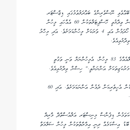
ބޭއްވެވި ނޫސްވެރިންގެ ބައްދަލުވުމުގައި ޑިޒާސްޓަރ
މެނޭޖްމަންޓް އޮތޯރިޓީގެ ޗީފް އެގްޒެކެޓިވް ޙިސާން ހަސަން ވިދާޅުވީ ހޮސްޕިޓަލްތަކުން 60 އެއްހައި މީހުން
ފަރުވާހޯދިއިރު، ރޭ ފަތިހާ ހަމައަށް ހޮސްޕިޓަލްގައި އެހީ ހޯދަމުން އައީ 4 ވަަރަކަށް މީހުންކަމަށެވެ. އަދި މިހާރު
ާޅުވިއެވެ.
"މިހާރު އެންޑީއެމްއޭގެ ބެލުމުގެ ދަށުގައި ތިބީ 13 އާއިލާއެއްގެ 83 މީހުން. އެމީހުންނަށް ވަނީ ވަގުތީ
ަރުކަޒިތަކަށް އަންނަންވީ." ހިސާން ވިދާޅުވިއެވެ.
ހިސާން ވިދާޅުވީ 59 ބިދޭސީންނަށްވެސް ވަގުތީ ހިޔާތަކުން އެހީތެރިކަން ދެމުން އަންނަކަމަށެވެ. އަދި 60
އްކަވަމުން ޑިފެންސް މިނިސްޓަރ އަލްއުސްތާޛާ މާރިޔާ
ބޮޑު އިސްކަމެއް ދިނީ ޢިމާރާތްތަކުން މީހުން ސަލާމަތް