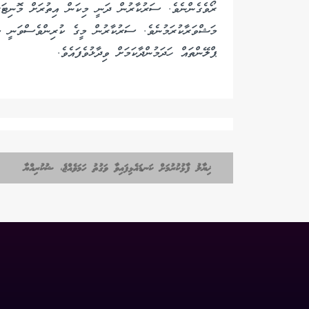
ރޯވެގެންނެވެ. ސަރުކާރުން ދަނީ މިކަން އިތުރަށް މޮނިޓަރކ
މަޝްވަރާކުރަމުނެވެ. ސަރުކާރުން މީގެ ކުރިންވެސްވަނީ މިފ
ޕްލޭންތައް ހަދަމުންދާކަމަށް ވިދާޅުވެފައެވެ.
ޚިޔާލު ފާޅުކުރުމަށް ކަނޑައެޅިފައިވާ ވަގުތު ހަމަވެއްޖެ، ޝުކުރިއްޔާ