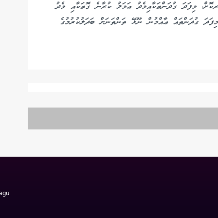
ޮށް، މިފަދަ ގުދަންތަކާއިމެދު ޢަމަލު ކުރާނެ ގޮތަކާއި މެދު
ަދަ ގުދަންތައް ޢާއްމުން ނޫޅޭ ތަންތަނަށް ބަދަލުކުރުމުގެ
Magu