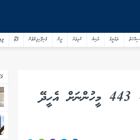
ސިއްހަތު
ތަޢުލީމު
ދުނިޔެ
ކުޅިވަރު
ދީން
މުނިފޫހިފިލުވުން
ފޮޓޯ
ވީޑި
ފަހ
ބޮޑު އަލިފާނުގެ ޙާދިސާ : 443 މީހުންނަށް އެހީދޭ