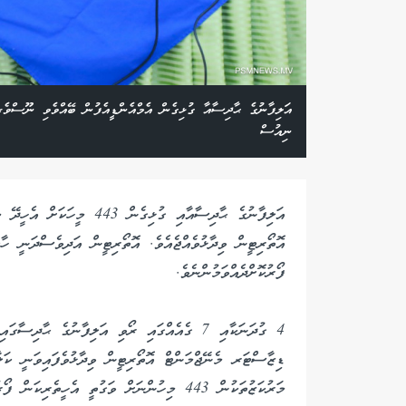
އަލިފާނުގެ ޙާދިސާއާ ގުޅިގެން އެމްއެންޑީއެފުން ބޭއްވެވި ނޫސްވެރި
ނިއުސް
އަލިފާނުގެ ޙާދިސާއާއި ގުޅި
އޮތޯރިޓީން ވިދާޅުވެއްޖެއެވެ. އޮތޯރިޓީން އަދިވެސްދަނީ ހާލ
ފޯރުކޮށްދެއްވަމުންނެވެ.
4 ގުދަނަކާއި 7 ގެއެއްގައި ރޯވި އަލިފާނުގެ ޙާ
ޑިޒާސްޓަރ މެނޭޖްމަންޓް އޮތޯރިޓީން ވިދާޅުވެފައިވަނީ ކަ
މަރުކަޒުތަކުން 443 މިހުންނަށް ވަގުތީ އެހީތެރިކަން ފޯރުކޮށްދީފައިވާކަމަށެވެ.