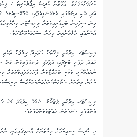
ކުރުމަށްކަމ
ގިނަ ސިފައިން ބައިވެރިވިކަމަށް މިނިސްޓަރ ވިދާޅުވިއެވެ.
އެތަނުގައި އުޅެމުންދިޔަ މީހުން ސަލާމަތްކޮށްފައެވެ.
މިނިސްޓަރ ވިދާޅުވީ މިގޮތަށް ގަވައިދާ ޚިލާފަށް ތަކެތި ބަ
ހުއްދަ ދެވެނީ ބްލީޗާއި، ދަވާދާއި ދަނޑުވެރިކަން ކުރާ 
ނުރައްކާތެރި ތަކެތި ބަހައްޓާކަން ފާހަގަވެފައިވާކަމަށް 
ކުރުން އިތުރަށް ހަރުދަނާކުރައްވާނެކަމަށްވެސް މިނިސްޓަރ
މިިނިސް
ތަންތާގައި ގެންގުޅުން ހުއްޓުވުމަށްކަމަށެވެ.
މި ޙާދިސާ ހިނގިކަމަށް މިހާތަނަށް އެނގިފައިވަނީ ނުރައްކ