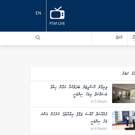
EN
PSM LIVE
އޯ
ކޮލަމް
ުގެ ޚަބަރު
ވިލިމާލެ ހޮސްޕިޓަލު ބަދަލުކުރާ އަމާން ހިޔާގެ
މަސައްކަތް މިމަހު ނިންމަނީ
in 5 hours
ޤުރްއާނަށް ޚާއްޞަ ވަޤްފު އިމާރާތުގެ ކުރެހުން އަންނަ
މަހު ނިންމަނީ
in 4 hours