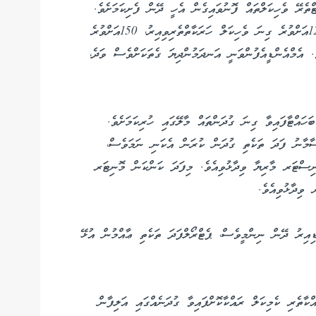
ަށެވެ. އެގޮތުން ހާދިސާ ރިޕޯޓްކުރިތާ 7 މިނެޓްތެރޭ ވެހިކަލްތައް ފޮނުވައިގެން އެހީ ދޭން ފެށިކަމަށެވެ.
އަދި އެހީ ދިނުމުގައި އެމްއެންޑީއެފާއި، އެމްއޭސީއެލްގެ 12އަށްވުރެ ގިނަ ވެހިކަލް ހަރަކާތްތެރިވިއިރު، 150އަށްވުރެ
 އެމްއެންޑީއެފުންވަނީ އަނދަމުންދިޔަ ގެތަކަށްވެސް ވަދެ،
ހައްޓާފައިވާ ގިނަ ގުދަންތައް މާލޭގައި ހުރިކަމަށެވެ.
ސާމާނު ފަދަ ތަކެތި ގުދަން ކުރަން އެކަނި ނަމަވެސް،
މިނިސްޓަރ މާރިޔާ ވިދާޅުވިއެވެ. މިފަދަ ކަންކަން މޮނިޓަރ
 ވިދާޅުވިއެވެ.
ޓަރ ވިދާޅުވީ ޕެޓްރޯލް ޝެޑުގެ ޚިދުމަތް 24 ގަޑިއިރު ދޭން ނިންމީވެސް، ޕެޓްރޯލްފަދަ ތަކެތި ޢާއްމުން އުޅޭ
ާތެރި ކެމިކަލް ރައްކާކޮށްފައިވާ ގުދަނެއްގައި އަލިފާން