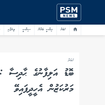
ޚަބަރު
ރިޔާސީ ބަޔާން
ސިޔާސީ
ވިޔަފާރި
ޚަބަރު
މަރުކަޒުން އެހީދީފައިވޭ