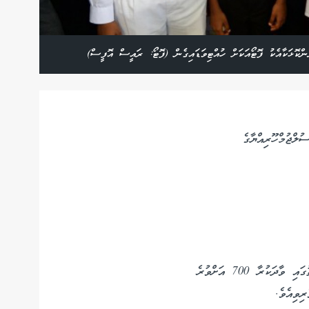
ްކޮޅަކާއެކު ފޮޓޯއަކަށް ހުއްޓިވަޑައިގެން (ފޮޓޯ: ރައީސް އޮފީސް)
ުލްޖުމްހޫރިއްޔާގެ
ކުރާ 700 އަށްވުރެ
ިވިއެވެ.