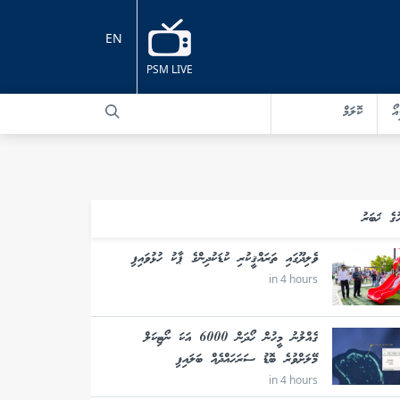
EN
PSM LIVE
އޯ
ކޮލަމް
ުގެ ޚަބަރު
ވެލިދޫގައި ތަރައްޤީކުރި ކުޑަކުދިންގެ ޕާކު ހުޅުވައިފި
in 4 hours
ގެއްލުނު މީހުން ހޯދަން 6000 އަކަ ނޯޓިކަލް
މޭލަށްވުރެ ބޮޑު ސަރަހައްދެއް ބަލައިފި
in 4 hours