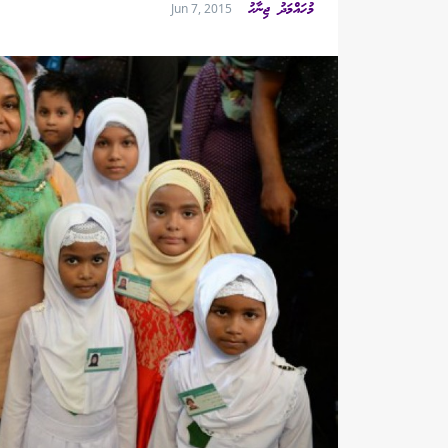
މުހައްމަދު ޖިނާހު
Jun 7, 2015