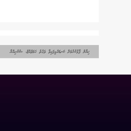
ޚިޔާލު ފާޅުކުރުމަށް ކަނޑައެޅިފައިވާ ވަގުތު ހަމަވެއްޖެ، ޝުކުރިއްޔާ