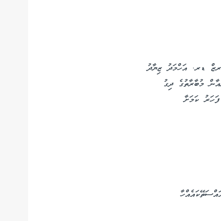
ަރޒް ޑރ. އަހްމަދު ޒިޔާދު
އާން މުބާރާތުގެ ދިގު
ފަހަރު ކަމަށާ
އްސަތޭކައެއްހާ