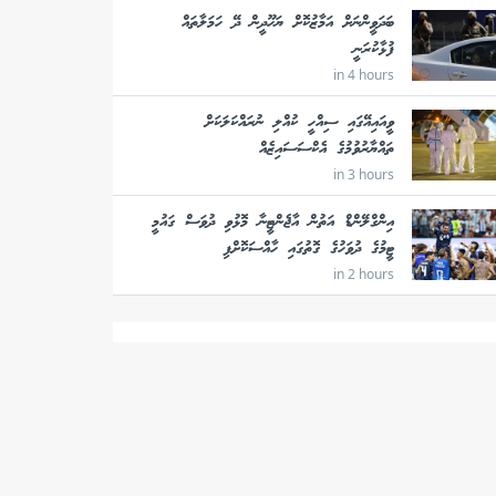
ބަދަވީންނަށް އަމާޒުކޮށް ޔަހޫދީން ދޭ ހަމަލާތައް
ފުޅާކުރަނީ
in 4 hours
ވީއައިއޭގައި ސިއްހީ ކުއްލި ނުރައްކަލަކަށް
ތައްޔާރުވުމުގެ އެކްސަސައިޒެއް
in 3 hours
އިންގްލޭންޑް އަތުން އާޖެންޓީނާ މޮޅުވި ދުވަސް ގައުމީ
ޓީމުގެ ދުވަހުގެ ގޮތުގައި ހާއްސަކޮށްފި
in 2 hours