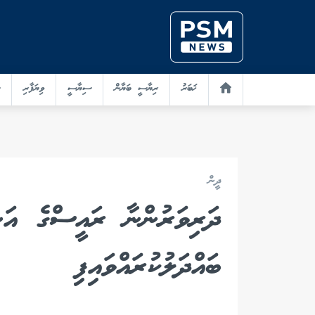
ޚަބަރު
ރިޔާސީ ބަޔާން
ސިޔާސީ
ވިޔަފާރި
ދީން
ދަރިވަރުންނާ ރައީސްގެ އަނ
ބައްދަލުކުރައްވައިފި