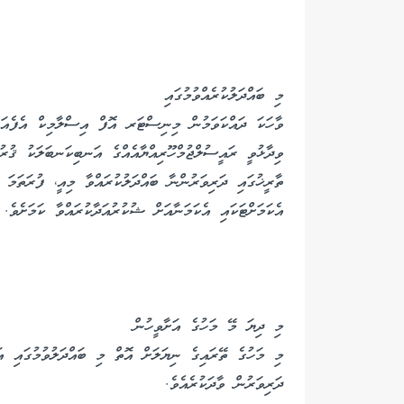
މި ބައްދަލުކުރެއްވުމުގައި
ވާހަކަ ދައްކަވަމުން މިނިސްޓަރ އޮފް އިސްލާމިކް އެފެއ
ވިދާޅުވީ ރައީސުލްޖުމްހޫރިއްޔާއެއްގެ އަނބިކަނބަލަކު ޤުރު
ތާރީޚުގައި ދަރިވަރުންނާ ބައްދަލުކުރައްވާ މިއީ، ފުރަތަމަ 
އެކަމަށްޓަކައި އެކަމަނާއަށް ޝުކުރުއަދާކުރައްވާ ކަމަށެވެ.
މި ދިޔަ މޭ މަހުގެ އަށާވީހުން
މި މަހުގެ ތޭރައިގެ ނިޔަލަށް އޮތް މި ބައްދަލުވުމުގައި އަ
ދަރިވަރުން ވާދަކުރެއެވެ.