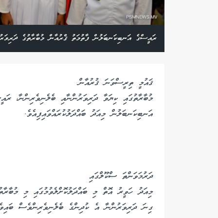
ރައީސްގެ އަނބިކަނބަލުން ފާތުމަތު ޤްރުއާން މުބާރާތުގެ ދަރިވަރުނ
ޤައުމީ ތިރީސްވަނަ ޤުރުއާން
މުބާރާތުގައި ކިޔަވާ ދަރިވަރުންނާއި ބެލެނިވެރިންނާ، ރައީސ
އަނބިކަނބަލުން މިއަދު ބައްދަލުކުރައްވައިފިއެވެ.
ދަރުމަވަންތަ ސްކޫލްގައި
މިއަދު ހަވީރު އޮތް މި ބައްދަލުކޮށްލެވުމުގައި މި މުބާރާތުގައި ވާދަ
ގިނަ ދަރިވަރުންނާ އެ ކުދިންގެ ބެލެނިވެރިންވެސް ބައިވެރ