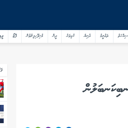
ސިއްހަތު
ތަޢުލީމު
ދުނިޔެ
ކުޅިވަރު
ދީން
މުނިފޫހިފިލުވުން
ފޮޓޯ
ވީޑި
ފަހ
ބިކަނބަލުން