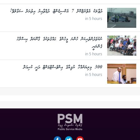
ދުވާލަކު އެވްރެޖްކޮށް 7 އެކްސިޑެންޓް، ދުއްވާއިރު އިތުރަށް ސަމާލުވޭ!
in 5 hours
ނުކުޅެދުންތެރިކަން ހުންނަ މީހުންގެ ޙައްޤުތަކުގެ ޤާނޫނަށް އިސްލާހު
ގެންނަނީ
in 5 hours
300 މިލިޔަނެއްހާ ރުފިޔާގެ އިންވެސްޓްމަންޓް ދަނީ ކުރިއަށް
in 5 hours