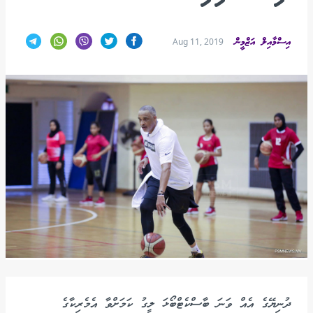
އިސްމާއިލް އަޒްމީން
Aug 11, 2019
ދުނިޔޭގެ އެއް ވަނަ ބާސްކެޓްބޯޅަ ލީގު ކަމަށްވާ އެމެރިކާގެ