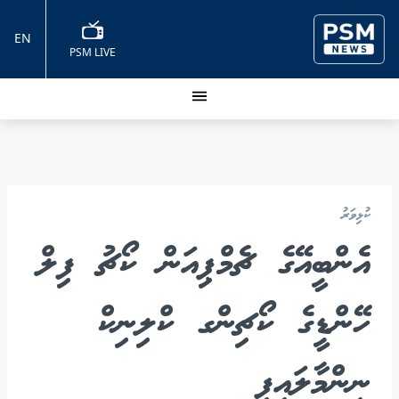
EN
PSM LIVE
ކުޅިވަރު
އެންބީއޭގެ ޗެމްޕިއަން ކޯޗު ފިލް
ހޭންޑީގެ ކޯޗިންގ ކްލިނިކް
ނިންމާލައިފި