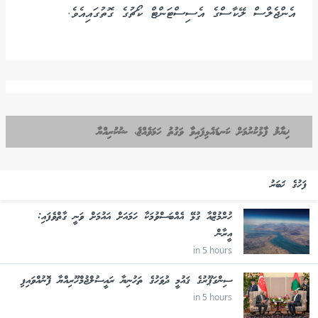
އެންޖެލްސް ލޭކާސްގެ އެސިސްޓަންޓް ކޯޗުގެ ގޮތުގައިއެވެ.
ޚިޔާލު ފާޅުކުރުމަށް ކަނޑައެޅިފައިވާ ވަގުތު ހަމަވެއްޖެ، ޝުކުރިއްޔާ
ފަހުގެ ޚަބަރު
ހުރްމުޒްއާ ގުޅޭ އެއްބަސްވުމަކާ ހަމައަށް އައުމަށް ވަނީ ގާތްވެފައި:
އީރާން
in 5 hours
ސިންގަޕޫރުގެ ޤައުމީ ދުވަހުގެ ތަހުނިޔާ ރައީސުލްޖުމްހޫރިއްޔާ ފޮނުއްވައިފި
in 5 hours