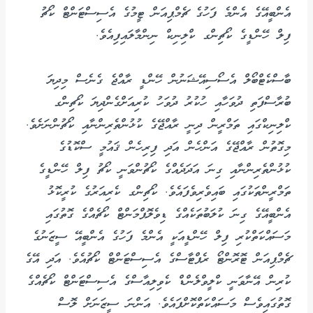
އެންބީއޭގެ އެންމެ ފަހުގެ ޗެމްޕިއަން ޓީމުގެ އެސިސްޓަންޓް ކޯޗު
ފިލް ހޭންޑީގެ ކޯޗިންގ ކްލިނިކް ނިންމާލައިފިއެވެ.
ބާސްކެޓްބޯލް އެސޯސިއޭޝަނުން ހޭންޑީ ރާއްޖެ ގެނެސް މިދިޔަ
ބުރާސްފަތި ދުވަހާއި ހުކުރު ދުވަހު ކުރިއަށްގެންދިޔަ ކޯޗިންގ
ކްލިނިކްގައި ތަމްރީން ދިނީ ރާއްޖޭގެ ކުޅުންތެރިންނާއި ކޯޗުންނަށެވެ.
މިގޮތުން ރާއްޖޭގެ އަންހެން އަދި ފިރިހެން ޤައުމީ ސްކޮޑުގެ
ކުޅުންތެރިންނާއި ގިނަ އަދަދެއްގެ ކޯޗުންވަނީ ކޯޗު ފިލް ހޭންޑީގެ
ތަމްރީންތަކުގައި ބައިވެރިވެފައެވެ. ކޯޗިންގ ކެރިއަރުގެ ކުރީކޮޅު
އެންބީއޭގެ ގިނަ ކުލަބުތަކެއްގެ ޑިވެލޮޕްމަންޓް ކޯޗެއްގެ ގޮތުގައި
މަސައްކަތްކުރި ފިލް ހޭންޑީއަކީ އެންމެ ފަހުގެ އެންބީއޭ ސީޒަނުގެ
ޗެމްޕިއަން ޓޮރޮންޓޯ ރެޕްޓާސްގެ އެސިސްޓަންޓް ކޯޗުއެވެ. އަދި އޭގެ
ކުރިން އޭނާވަނީ ކްލީވްލެންޑް ކެވިލިއާސްގެ އެސިސްޓަންޓް ކޯޗެއްގެ
ގޮތުގައިވެސް މަސައްކަތްކޮށްފައެވެ. އަންނަ ސީޒަނަށް ލޮސް