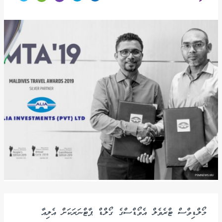
މޯލްޑިވްސް ޓްރެވެލް އެވޯޑްސްގެ ގޯލްޑް ޕާޓްނަރަކަށް އެލިއާ