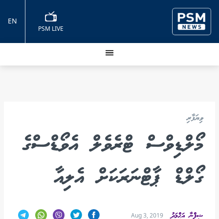
EN
PSM LIVE
ވިޔަފާރި
މޯލްޑިވްސް ޓްރެވެލް އެވޯޑްސްގެ
ގޯލްޑް ޕާޓްނަރަކަށް އެލިއާ
ޝިފްނާ އަޙްމަދު
Aug 3, 2019