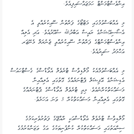
އިންވެސްޓްމަންޓް ހަމަޖައްސައިފިއެވެ.
މި އެއްބަސްވުމުގައި މަޓާޓޯގެ ފަރާތުން ސޮއިކުރެއްވީ އެ
އެސޯސިއޭޝަންގެ ރައީސް އަބްދުﷲ ސުއޫދުއެވެ. އަދި އެލިއާ
އިންވެސްޓްމަންޓްގެ ފަރާތުން ސޮއިކުރެއްވީ ޖެނެރަލް މެނޭޖަރ
އަޙްމަދު ސައީދުއެވެ.
މި އެއްބަސްވުމާއެކު މޯލްޑިވްސް ޓްރެވެލް އެވޯޑްސްގެ ގެސްޓްހައުސް
އެޑިޝަންގެ އޮފިޝަލް ޕާޓްނަރެއްގެ ގޮތުގައި އެލިއާއިން
މަސައްކަތްކުރާނެއެވެ. މިއީ ޓްރެވެލް އެވޯޑްސްގެ ޕާޓްނަރެއްގެ
ގޮތުގައި އެލިއާއިން މަސައްކަތްކުރާ 3 ވަނަ އަހަރެވެ.
މޯލްޑިވްސް ޓްރެވެލް އެވޯޑްސްއަކީ ރާއްޖޭގެ ފަތުރުވެރިކަމުގެ
ސިނާއަތުގައި މަސައްކަތްކުރާ ކުންފުނިތަކުގެ އަގު ވަޒަންކުރުމުގެ