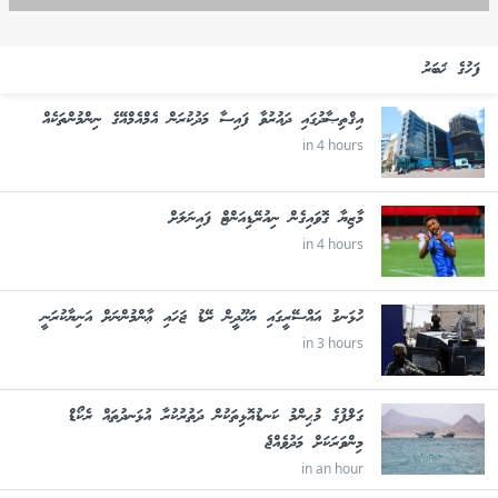
ފަހުގެ ޚަބަރު
އިޤްތިޞާދުގައި ދައުރުވާ ފައިސާ މަދުކުރަން އެމްއެމްއޭގެ ނިންމުންތަކެއް
in 4 hours
މާޒިޔާ ގޮވައިގެން ނިއުރޭޑިއަންޓް ފައިނަލަށް
in 4 hours
ހުޅަނގު އައްސޭރީގައި ޔަހޫދީން ރޭޑު ޖަހައި ޢާންމުންނަށް އަނިޔާކުރަނީ
in 3 hours
ގަލްފުގެ މުޙިންމު ކަނޑުއޮޅިތަކުން ދަތުރުކުރާ އުޅަނދުތައް ރެކޯޑް
މިންވަރަކަށް މަދުވެއްޖެ
in an hour