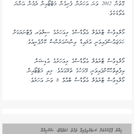
ގޮތުން 2012 ވަނަ އަހަރުން ފެށިގެން މަޓާޓޯއިން ދެމުން އަންނަ
އެވޯޑެކެވެ.
މޯލްޑިވްސް ޓްރެވެލް އެވޯޑްސްގެ މިއަހަރުގެ ސިލްވަރ ޕާޓްނަރަކަށް
ހަމަޖައްސާފައިވަނީ އެލައިޑް އިންޝުއަރެންސް ކޮމްޕެނީއެވެ.
މޯލްޑިވްސް ޓްރެވެލް އެވޯޑްސްގެ މިއަހަރުގެ އެޑިޝަން
އިފްތިތާހްކޮށްފައިވަނީ މޭމަހުގެ ތެރޭގައެވެ. މިއީ މަޓާޓޯއިން
މޯލްޑިވްސް ޓްރެވެލް އެވޯޑްސް ބާއްވާ 8 ވަނަ އަހަރެވެ.
ޚިޔާލު ފާޅުކުރުމަށް ކަނޑައެޅިފައިވާ ވަގުތު ހަމަވެއްޖެ، ޝުކުރިއްޔާ