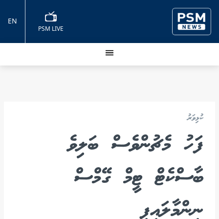
EN
PSM LIVE
ކުޅިވަރު
ފަހު މެޗުންވެސް ބަލިވެ
ބާސްކެޓް ޓީމް ގޭމްސް
ނިންމާލައިފި