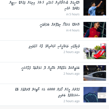
ރޮޑްރީއަށް ބާސެލޯނާއިން ހުށަހެޅި 38.5 މިލިއަން ޕައުންޑް ސިޓީން
ގަބޫލެއް ނުކުރި
in 5 hours
ރޮނަލްޑް އަރައުޚޯ ލިވަޕޫލަށް ބަދަލުވަނީ
in 4 hours
ވެލިދޫގައި ތަރައްޤީކުރި ކުޑަކުދިންގެ ޕާކު ހުޅުވައިފި
2 hours ago
ބަދަވީންނަށް އަމާޒުކޮށް ޔަހޫދީން ދޭ ހަމަލާތައް ފުޅާކުރަނީ
2 hours ago
ގެއްލުނު މީހުން ހޯދަން 6000 އަކަ ނޯޓިކަލް މޭލަށްވުރެ ބޮޑު
ސަރަހައްދެއް ބަލައިފި
2 hours ago