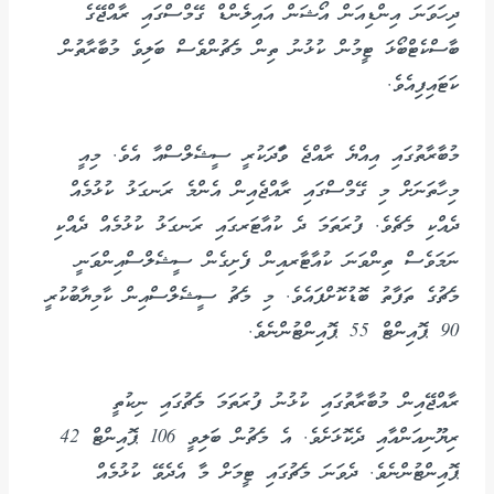
ދިހަވަނަ އިންޑިއަން އޯޝަން އައިލެންޑް ގޭމްސްގައި ރާއްޖޭގެ
ބާސްކެޓްބޯޅަ ޓީމުން ކުޅުނު ތިން މެޗުންވެސް ބަލިވެ މުބާރާތުން
ކަޓައިފިއެވެ.
މުބާރާތުގައި އިއްޔެ ރާއްޖެ ވާަދަކުރީ ސީޝެލްސްއާ އެވެ. މިއީ
މިހާތަނަށް މި ގޭމްސްގައި ރާއްޖެއިން އެންމެ ރަނގަޅު ކުޅުމެއް
ދެއްކި މެޗެވެ. ފުރަތަމަ ދެ ކުއާޓަރގައި ރަނގަޅު ކުޅުމެއް ދެއްކި
ނަމަވެސް ތިންވަނަ ކުއާޓާރއިން ފެށިގެން ސީޝެލްސްއިންވަނީ
މެޗުގެ ތަފާތު ބޮޑުކޮށްފައެވެ. މި މެޗު ސީޝެލްސްއިން ކާމިޔާބުކުރީ
90 ޕޮއިންޓް 55 ޕޮއިންޓުންނެވެ.
ރާއްޖޭއިން މުބާރާތުގައި ކުޅުނު ފުރަތަމަ މެޗުގައި ނިކުތީ
ރިޔޫނިއަންއާއި ދެކޮޅަށެވެ. އެ މެޗުން ބަލިވީ 106 ޕޮއިންޓް 42
ޕޮއިންޓުންނެވެ. ދެވަނަ މެޗުގައި ޓީމަށް މާ އެދެވޭ ކުޅުމެއް