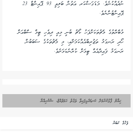
ނުދެއްކުނެވެ. މަޑަގަސްކަރ އަތުން ބަލިވީ 93 ޕޮއިންޓް 23
ޕޮއިންޓުންނެވެ.
މުބާރާތުގެ މެޗުތަކަށްފަހު ކޯޗު ބުނީ މިއީ ދިވެހި ޓީމް ސާބާއަށް
ހޯދި ރަނގަޅު ތަޖުރިބާއެއްކަމަށާއި، މި މެޗުތަކުގެ ސަބަބުން
ރަނގަޅު ފައިދާއެއް ޓީމަށް ކުރާނެކަމަށެވެ.
ޚިޔާލު ފާޅުކުރުމަށް ކަނޑައެޅިފައިވާ ވަގުތު ހަމަވެއްޖެ، ޝުކުރިއްޔާ
ފަހުގެ ޚަބަރު