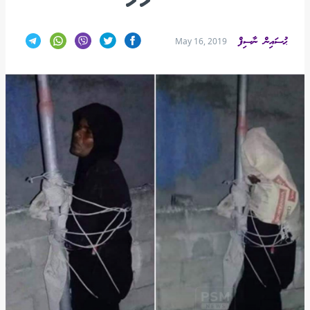
ޙުސައިން ނާސިފް
May 16, 2019