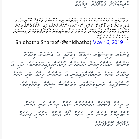
ކުދިންކަމަށް މަޢުލޫމާތު ލިބެއެވެ.
ށ.ފޭދޫގައި އަންހެނަކަށް ރަހުމުކުޑަ އަނިޔާތަކެއް ދިން މައްސަލަ ތަޙުޤީޤު ކޮށްދިނުމަށް
އެދި މިހާރު ވަނީ މޯލްޑިވްސް ޕޮލިސް ސަރވިސްއަށް ހުށަހެޅިފައި. ނުކުޅެދުންތެރިކަން
ހުންނަ ފަރާތްތަކަށް އަނިޔާކޮށް، އެ ކަމުގެ އަދަބު ނުލިބޭނެ ކަމަށް ޤަބޫލުކުރާ ވިސްނުން
ނިމުމަކަށް ގެންނަން ޖެހޭ.
May 16, 2019
— Shidhatha Shareef (@shidhatha)
ޖެންޑަރ މިނިސްޓަރ ޝިދާތާ ވިދާޅުވީ އެ އަންހެން މިހާއަށް
ބޭނުންވާ ރައްކާތެރިކަން ދައުލަތުން ފޯރުކޮށްދީފައިވާކަމަށެވެ. އަދި އެ
މީހާއަށް ބަޔަކު އަނިޔާކޮށްފައިވަނީ އެ އަންހެން މީހާގެ ބަލި ހާލަތު
ގޯސްވެފައިވާ ދަނޑިވަޅެއްގައި ކަމަށްވެސް ޝިދާތާ ވިދާޅުވިއެވެ.
މި މީހާގެ ފޮޓޯތައް އާޢްމުވުމުން ބައެއް މީހުން ވަނީ އެކަން
ކުށްވެރިކޮށް އެކަން ކުރި ބަޔަކު ހޯދާ އެންމެ ހަރުކަށި ފިޔަވަޅު
އެޅުމަށް ގޮވާލާފައެވެ.