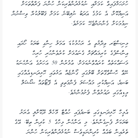
ހުށަހަޅާފައިވާ ކަމަށާއި ނުކުޅެދުންތެރިކަން ހުންނަ ފަރާތްތަކަށް
އަނިޔާކޮށް، އެ ކަމުގެ އަދަބު ނުލިބޭނެ ކަމަށް ޤަބޫލުކުރާ ވިސްނުން
ނިމުމަކަށް ގެންނަންޖެހޭ ކަމަށެވެ.
މިނިސްޓަރ ވިދާޅުވީ އެ ރަހުމުކުޑަ ޢަމަލު ހިންގި ބަޔަކު ހޯދައި
އިންސާފުގެ ކުރިމައްޗަށް ގެނައުމަށް ކުރެވެންހުރި ހުރިހާ
މަސައްކަތެއް ކުރައްވާނެކަމަށް. ޢުމުރުން 50 އަހަރުގެ އަންހެނަކު
ނޭވާ ހާސްވާގޮތަށް ބޮލުގައި ގޯންޏެއް އަޅުވައި ހޮޅިދަނޑިއެއްގައި
ބަނދެ، އަނިޔާކުރި މައްސަލަ ފެންމަތިވީ އެ ފޮޓޯތައް ޝޯޝަލް
މީޑިއާގައި ދައުރުވާން ފެށުމުންނެވެ.
އެމީހާ ހޮޅިދަނޑީގައި ބަނދެފައި ހުއްޓާ މޮހެލާ ދޫކޮށްލީ އެރަށު
ބަޔަކަށް ފެނިގެންނެވެ. މި އަންހެން މިހާގެ 5 ކުދިން ތިބޭ. އޭގެ
ތެރެއިން ބައެއް ކުދިންނަކީވެސް ނުކުޅެދުންތެރިކަން ހުންނަ