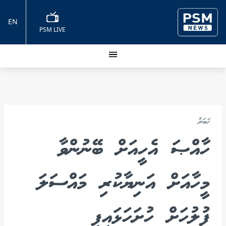
EN
PSM LIVE
ޚަބަރު
ހާއްޞަ އެހީއަށް ބޭނުންވާ
މީހާއަށް އަނިޔާކުރި މައްސަލަ
ފުލުހަށް ހުށަހަޅައިފި