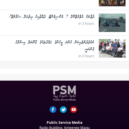
ދުވާލަކު އެވްރެޖްކޮށް 7 އެކްސިޑެންޓް، ދުއްވާއިރު އިތުރަށް ސަމާލުވޭ!
in 3 hours
ނުކުޅެދުންތެރިކަން ހުންނަ މީހުންގެ ޙައްޤުތަކުގެ ޤާނޫނަށް އިސްލާހު
ގެންނަނީ
in 3 hours
Public Service Media
Radio Building, Ameenee Magu