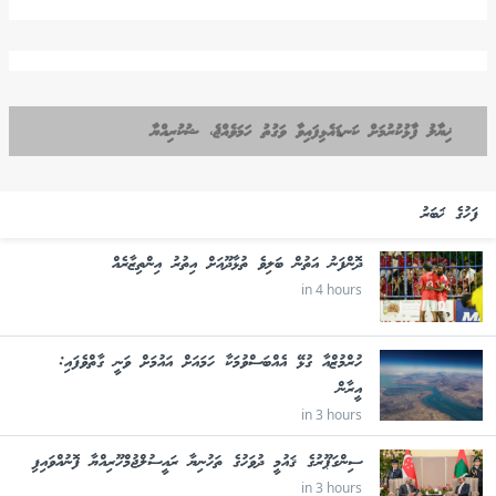
ޚިޔާލު ފާޅުކުރުމަށް ކަނޑައެޅިފައިވާ ވަގުތު ހަމަވެއްޖެ، ޝުކުރިއްޔާ
ފަހުގެ ޚަބަރު
ދޮންފަނު އަތުން ބަލިވެ ތުޅާދޫއަށް އިތުރު އިންތިޒާރެއް
in 4 hours
ހުރްމުޒްއާ ގުޅޭ އެއްބަސްވުމަކާ ހަމައަށް އައުމަށް ވަނީ ގާތްވެފައި:
އީރާން
in 3 hours
ސިންގަޕޫރުގެ ޤައުމީ ދުވަހުގެ ތަހުނިޔާ ރައީސުލްޖުމްހޫރިއްޔާ ފޮނުއްވައިފި
in 3 hours