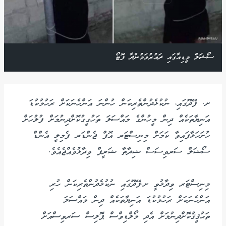
ސޯޝަލް މީޑިއާގައި ދައުރުވަމުންދާ ފޮޓޯ
ށ. ފޭދޫގައި، ނުކުޅެދުންތެރިކަން ހުންނަ އަންހެނަކަށް ރަހުމުކުޑަ
އަނިޔާތަކެއް ދިން މީހުންގެ މައްސަލަ ތަހުގީގުކޮށްދިނުމަށް ފުލުހަށް
ހުށަހަޅާފައިވާ ކަމަށް މިނިސްޓަރ އޮފް ޖެންޑަރ ފެމިލީ އެންޑް
ސޯޝަލް ސަރވިސަސް ޝިދާތާ ޝަރީފް ވިދާޅުވެއްޖެއެވެ.
މިނިސްޓަރ ވިދާޅުވީ ށ.ފޭދޫގައި ނުކުޅެދުންތެރިކަން ހުރި
އަންހެނަކަށް ރަހުމުކުޑަ އަނިޔާތަކެއް ދިން މައްސަލަ
ތަޙުޤީޤުކޮށްދިނުމަށް އެދި މޯލްޑިވްސް ޕޮލިސް ސަރވިސްއަށް