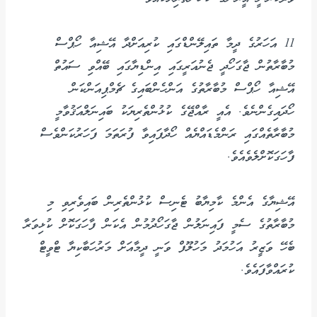
11 އަހަރުގެ ދީމާ ތައިލޭންޑްގައި ކުރިއަށްދާ އޭޝިއާ ހޯޕްސް
މުބާރާތުން ޖާގަހޯދީ ޖެނުއަރީގައި އިންޑިޔާގައި ބޭއްވި ސައުތް
އޭޝިއާ ހޯޕްސް މުބާރާތުގެ އަންހެންބައިގެ ޗެމްޕިއަންކަން
ހޯދައިގެންނެވެ. އެއީ ރާއްޖޭގެ ކުޅުންތެރިޔަކު ބައިނަލްއަޤުވާމީ
މުބާރާތެއްގައި ރަންމެޑައްޔެއް ހޯދާފައިވާ ފުރަތަމަ ފަހަރުކަންވެސް
ފާހަގަކޮށްލެވެއެވެ.
އޭޝިޔާގެ އެންމެ ކާމިޔާބު ޓެނިސް ކުޅުންތެރިން ބައިވެރިވި މި
މުބާރާތުގެ ސެމީ ފައިނަލުން ޖާގަހޯދުމުން އެކަން ފާހަގަކޮށް ކުޅިވަރާ
ބެހޭ ވަޒީރު އަހުމަދު މަހުލޫފް ވަނީ ދީމާއަށް މަރުހަބާކިޔާ ޓްވީޓް
ކުރައްވާފައެވެ.