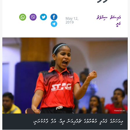
އައިޝަތު ޝިރުފަތު
May 12,
2019
ޢަލީ
މިއަހަރުގެ ޤައުމީ މުބާރާތުގެ ޗެމްޕިއަން ދީމާ، އުފާ ފާޅުކުރަނީ.