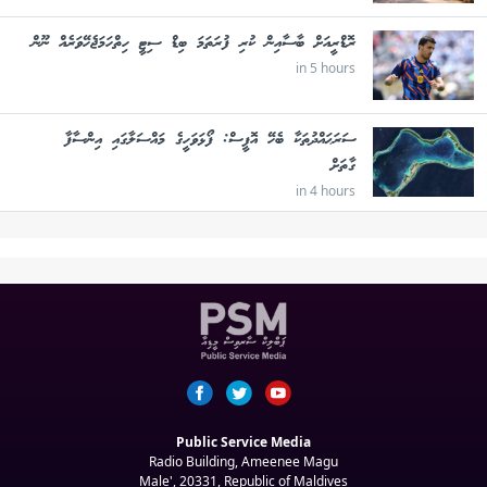
ރޮޑްރީއަށް ބާސާއިން ކުރި ފުރަތަމަ ބިޑް ސިޓީ ހިތްހަމަޖެހޭވަރެއް ނޫން
in 5 hours
ސަރަޙައްދުތަކާ ބެހޭ އޮފީސް: ފޯޅަވަހީގެ މައްސަލާގައި އިންސާފާ
ގާތަށް
in 4 hours
Public Service Media
Radio Building, Ameenee Magu
Male', 20331, Republic of Maldives