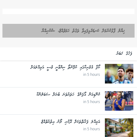
ޚިޔާލު ފާޅުކުރުމަށް ކަނޑައެޅިފައިވާ ވަގުތު ހަމަވެއްޖެ، ޝުކުރިއްޔާ
ފަހުގެ ޚަބަރު
ކޯޕާ އެމެރިކާގައި ކުޅޭނެތޯ ނިންމާނީ މެސީ އަމިއްލައަށް
in 5 hours
ކެނޭޑިއަން އޯޕަންގެ ހަތަރުވަނަ ބުރަށް ސަބަލެންކާ
in 5 hours
އަމިއްލަ ފަރާތްތަކަށް ދޫކުރި ލޯނު އިތުރުވެއްޖެ
in 5 hours