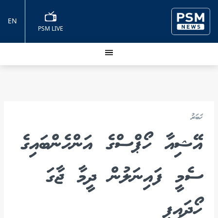
EN
PSM LIVE
ޚަބަރު
އޭޝިއާ ހޯޕްސްގެ އަންހެންބައިގެ
ސެމީ ފައިނަލުން ދީމާ ޖާގަ
ހޯދައިފި