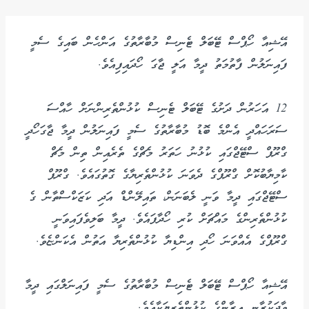
އޭޝިއާ ހޯޕްސް ޓޭބަލް ޓެނިސް މުބާރާތުގެ އަންހެން ބައިގެ ސެމީ
ފައިނަލުން ފާތުމަތު ދީމާ އަލީ ޖާގަ ހޯދައިފިއެވެ.
12 އަހަރުން ދަށުގެ ޓޭބަލް ޓެނިސް ކުޅުންތެރިންނަށް ހާއްސަ
ސަރަހައްދީ އެންމެ ބޮޑު މުބާރާތުގެ ސެމީ ފައިނަލުން ދީމާ ޖާގަހޯދީ
ގްރޫޕް ސްޓޭޖްގައި ކުޅުނު ހަތަރު މެޗްގެ ތެރެއިން ތިން މެޗް
ކާމިޔާބުކޮށް ގްރޫޕްގެ ދެވަނަ ކުޅުންތެރިޔާގެ ގޮތުގައެވެ. ގްރޫޕް
ސްޓޭޖްގައި ދީމާ ވަނީ ލެބަނަން، ތައިލޭންޑް އަދި ކަޒަކްސްތާން ގެ
ކުޅުންތެރިންގެ މައްޗަށް ކުރި ހޯދާފައެވެ. ދީމާ ބަލިވެފައިވަނީ
ގްރޫޕްގެ އެއްވަނަ ހޯދި އިންޑިޔާ ކުޅުންތެރިޔާ އަތުން އެކަންޏެވެ.
އޭޝިއާ ހޯޕްސް ޓޭބަލް ޓެނިސް މުބާރާތުގެ ސެމީ ފައިނަލްގައި ދީމާ
ވާދަކުރާނީ އީރާންގެ ކުޅުންތެރިޔަކާއެވެ.