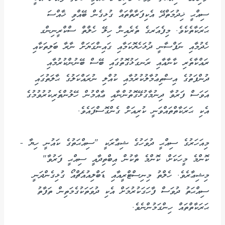
ސިއްޙީ ޚިދުމަތްދޭ އެކިފަރާތްތައް ގުޅިގެން ބޭއްވި ޚާއްސަ
ޙަރަކާތެކެވެ. މިފެއަރގެ ތެރެއިން ހިލޭ ހެލްތް ސްކްރީނިންގ
ހެދުމާއި ނަފްސާނީ ދުޅަހެޔޮކަމާއި ގައިންގަޔަށް ނާރާ ބަލިތަކާއި
ރައްކާތެރި ކާނާއާއި ރަނގަޅުގޮތުގައި ބޭސް ބޭނުންކުރުމާއި
ދުންފަތުގެ އިސްތިޢުމާލުކުރުމާއި ކުއްލި ނުރައްކަލުގެ ޙާލަތުގައި
އަވަސް ފަރުވާ ދިނުމާގުޅޭގޮތުންނާއި ޢާއްމުން ހޭލުންތެރިކުރުވުމުގެ
އެކި ޙަރަކާތްތައްވަނީ ކުރިއަށް ގެންގޮސްފައެވެ.
މިއަހަރުގެ ސިއްޙީ ދުވަހުގެ ޝިޢާރަކީ "ސިއްޙަތުގެ ކައުނީ ހިޔާ -
ކޮންމެ މީހަކަށް، ކޮންމެ ތާކުން އިބްތިދާއީ ސިއްޙީ ފަރުވާ"
މިޝިޢާރެވެ. ހެލްތު މިނިސްޓްރީއާއި ޑަބްލިއުއެޗްއޯ ގުޅިގެންދަނީ
ސިއްޙަތު ދުވަސް ފާހަގަކުރުމަށް އެކި ދުވަތަކުގެމަތިން ތަފާތު
ޙަރަކާތްތައް ހިންގަމުންނެވެ.