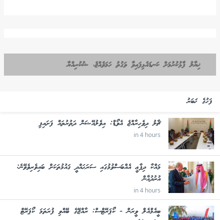
ޚިޔާލު ފާޅުކުރުމަށް ކަނޑައެޅިފައިވާ ވަގުތު ހަމަވެއްޖެ، ޝުކުރިއްޔާ
ފަހުގެ ޚަބަރު
ޗާލު ދިވެހިރާއްޖެ އެވޯޑް: އިވެލުއޭޝަން ދަތުރުތައް ފަށައިފި
in 4 hours
މައްކާ ދިފާޢީ އެއްބަސްވުމުގައި ސަރަޙައްދީ ޤައުމުތަކަށް ބައިވެރިވެވޭނެ:
އުރުދުޣާން
in 4 hours
ބީއެމްއެލް ވީރަން - ކޯޕަރޭޓްސް: ރާއްޖޭގެ ބޭއްވި ފުރަތަމަ ކޯޕަރޭޓް