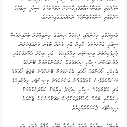
ބައްލަވައި ވަޒަންކުރައްވާފައިވާކަމަށާ އަތޮޅުތަކުގެ ސިއްޙީ ނިޒާމުގެ
ޙާލަތުއޮތީ ކަންބޮޑުވާންޖެހޭ ދަރަޖައެއްގައިކަމަށެވެ.
ވަޞީލަތާއި މީހުންނާއި ޚިދުމަތް ދިނުމުގެ އިންތިޒާމަށް ބަލާއިރުވެސް
ސިއްޙީ އަތޮޅުތަކުގެ ދާއިރާ އޮތީ ވަރަށް ބޮޑަށް ތަރައްޤީކުރަން
ޖެހިފައިކަމަށް މިނިސްޓަރ ވިދާޅުވިއެވެ. އަދި މިހާރު އަތޮޅުތަކުގައި
ދެމުންއަންނަ ސިއްޙީ ޚިދުމަތްތައް ހަރުދަނާކުރުމަށް ބޭނުންވާ
އެކިއެކި ހޯދުންތައް ހޯދައި އެކަންކަމަށް ބޭނުންވާނެ ބަޖެޓު ހޯދުމުގެ
މަސައްކަތްވެސް ކުރައްވަމުން އަންނަކަމަށް މިނިސްޓަރ ވިދާޅުވިއެވެ.
އަދި އަތޮޅުތަކުގެ ސިއްޙީ ޚިދުމަތް އިތުރަށް ހަރުދަނާކުރުމަށް
މިހާރުހުރި ބައެއް އުސޫލުތަކަށްވެސް ބަދަލުގެންނަން ޖެހޭކަން
މިނިސްޓަރ ފާހަގަކުރެއްވިއެވެ.
ދުނިޔޭގެ ސިއްޙަތު ދުވަހާ ގުޅިގެން ބޭއްވި ހެލްތު ފެއަރ އަކީ