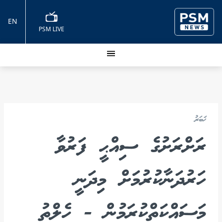
EN
PSM LIVE
ޚަބަރު
ރަށްރަށުގެ ސިއްޙީ ފަރުވާ
ހަރުދަނާކުރުމަށް މިދަނީ
މަސައްކަތްކުރަމުން - ހެލްތު