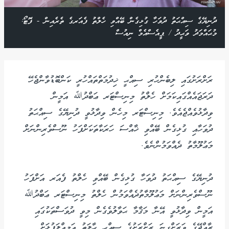
ދުނިޔޭގެ ސިއްޙަތު ދުވަހާ ގުޅިގެން ބޭއްވި ހެލްތު ފެއަރގެ ތެރެއިން - ފޮޓޯ:
މުޙައްމަދު ވަޙީދު / ޕީއެސްއެމް ނިއުސް
ރަށްރަށުގައި ލިބެންހުރި ސިއްޙީ ޚިދުމަތްތައްހުރީ ކަންބޮޑުވާންޖެހޭ
ދަރަޖައެއްގައިކަމަށް ހެލްތު މިނިސްޓަރ ޢަބްދުﷲ އަމީން
ވިދާޅުވެއްޖެއެވެ. މިނިސްޓަރ މިހެން ވިދާޅުވީ ދުނިޔޭގެ ސިއްޙަތު
ދުވަހާއި ގުޅިގެން ބޭއްވި ޚާއްސަ ހަރަކާތަކަށްފަހު ނޫސްވެރިންނަށް
މަޢުލޫމާތު ދެއްވަމުންނެވެ.
ދުނިޔޭގެ ސިއްޙަތު ދުވަހާ ގުޅިގެން ބޭއްވި ހެލްތު ފެއަރ އަށްފަހު
ނޫސްވެރިންނަށް މަޢުލޫމާތުދެއްވަމުން ހެލްތު މިނިސްޓަރ ޢަބްދުﷲ
އަމީން ވިދާޅުވީ އޭނާ މަޤާމާ ޙަވާލުވެގެން މިވީ ދުވަސްތަކުގައި
ރާއްޖޭގެ ވަރަށްގިނަ ރަށްރަށުގެ ސިއްޙީ ޙާލަތު އަމިއްލަފުޅަށް