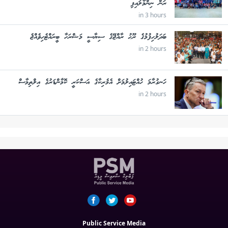
ރަން ނިންމާލައިފި
in 3 hours
ބަދަލުހިފުމުގެ ރޫޙު ރާއްޖޭގެ ސިޔާސީ މަޝްރަހާ ބީރައްޓެހިވެއްޖެ
in 2 hours
ހަނގުރާމަ ހުއްޓައިލުމަށް އެމެރިކާގެ އަސްކަރީ ކޮމާންޑަރުގެ އިލްތިމާސް
in 2 hours
Public Service Media