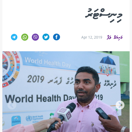
މިނިސްޓަރު
މަރިޔަމް ވަފާ
Apr 12, 2019