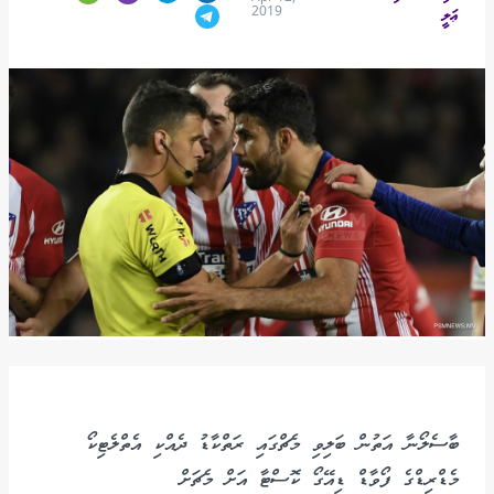
2019
ޢަލީ
ބާސެލޯނާ އަތުން ބަލިވި މެޗްގައި ރަތްކާޑު ދެއްކި އެތްލެޓިކޯ
މެޑްރިޑްގެ ފޯވާޑް ޑިއޭގޯ ކޮސްޓާ އަށް މެޗަށް