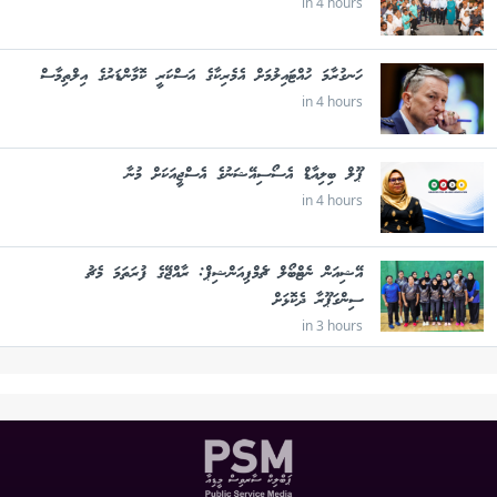
in 4 hours
ހަނގުރާމަ ހުއްޓައިލުމަށް އެމެރިކާގެ އަސްކަރީ ކޮމާންޑަރުގެ އިލްތިމާސް
in 4 hours
ޕޫލް ބިލިއާޑް އެސޯސިއޭޝަނުގެ އެސްޖީއަކަށް މުނާ
in 4 hours
އޭޝިއަން ނެޓްބޯލް ޗެމްޕިއަންޝިޕް: ރާއްޖޭގެ ފުރަތަމަ މެޗު
ސިންގަޕޫރާ ދެކޮޅަށް
in 3 hours