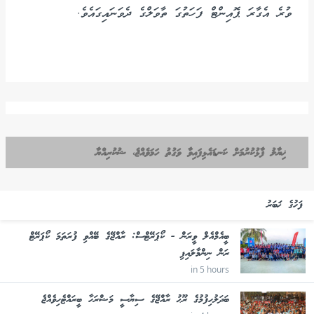
ވުރެ އެގާރަ ޕޮއިންޓް ފަހަތުގަ ތާވަލްގެ ދެވަނައިގައެވެ.
ޚިޔާލު ފާޅުކުރުމަށް ކަނޑައެޅިފައިވާ ވަގުތު ހަމަވެއްޖެ، ޝުކުރިއްޔާ
ފަހުގެ ޚަބަރު
ބީއެމްއެލް ވީރަން - ކޯޕަރޭޓްސް: ރާއްޖޭގެ ބޭއްވި ފުރަތަމަ ކޯޕަރޭޓް
ރަން ނިންމާލައިފި
in 5 hours
ބަދަލުހިފުމުގެ ރޫޙު ރާއްޖޭގެ ސިޔާސީ މަޝްރަހާ ބީރައްޓެހިވެއްޖެ