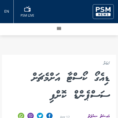
EN
PSM LIVE
ޚަބަރު
ޑިއެގޯ ކޯސްޓާ އަށްމެޗަށް
ސަސްޕެންޑް ކޮށްފި
އައިޝަތު ޝިރުފަތު
Apr 12,