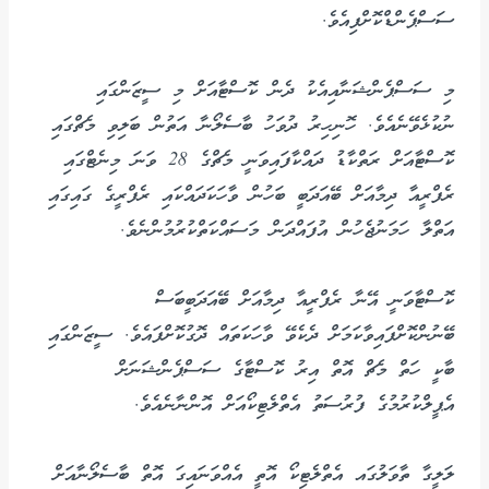
ސަސްޕެންޑްކޮށްފިއެވެ.
މި ސަސްޕެންޝަނާއިއެކު ދެން ކޮސްޓާއަށް މި ސީޒަންގައި
ނުކުޅެވޭނެއެވެ. ހޮނިހިރު ދުވަހު ބާސެލޯނާ އަތުން ބަލިވި މެޗްގައި
ކޮސްޓާއަށް ރަތްކާޑު ދައްކާފައިވަނީ މެޗްގެ 28 ވަނަ މިނެޓްގައި
ރެފްރީއާ ދިމާއަށް ބޭއަދަބީ ބަހުން ވާހަކަދައްކައި ރެފްރީގެ ގައިގައި
އަތްލާ ހަމަނުޖެހުން އުފައްދަން މަސައްކަތްކުރުމުންނެވެ.
ކޮސްޓާވަނީ އޭނާ ރެފްރީއާ ދިމާއަށް ބޭއަދަބީބަސް
ބޭނުންކޮށްފައިވާކަމަށް ދެކެވޭ ވާހަކަތައް ދޮގުކޮށްފައެވެ. ސީޒަންގައި
ބާކީ ހަތް މެޗް އޮތް އިރު ކޮސްޓާގެ ސަސްޕެންޝަނަށް
އެޕީލްކުރުމުގެ ފުރުސަތު އެތްލެޓިކޯއަށް އޮންނާނެއެވެ.
ލަލީގާ ތާވަލުގައ އެތްލެޓިކޯ އޮތީ އެއްވަނައިގަ އޮތް ބާސެލޯނާއަށް