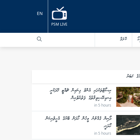
EN
PSM LIVE
އޯ
ކޮލަމް
ުގެ ޚަބަރު
ރިސޯޓްތަކުގައި އެންމެ ގިނައިން ޗުއްޓީ ހޭދަކުރީ
އިނގިރޭސިވިލާތުގެ ފަތުރުވެރިން
in 5 hours
ދޯނިން ގެއްލުނު މީހުން ހޯދަން ބޭރުގެ އެހީތެރިކަން
ހޯދަނީ
in 5 hours