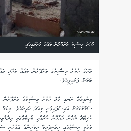
ހުކުރު މިސްކިތު ވަށާފާރުން ބައެއް ތަޅާލައިފައި
މާލޭގެ ހުކުރު މިސްކިތުގެ ވަށާފާރުން ބައެއް ތަޅާލި މައ
ބަލަން ފަށައިފިއެވެ.
ވީނުވީއެއް ނޭނގި މާލޭ ހުކުރު މިސްކިތުގެ ވަށާފާރުން ބ
ސަމާލުކަމަށް އައިސްފައިވަނީ މިއަދު ހަވީރުއެވެ. މިކަމ
ހެރިޓޭޖް ޔުމްނާ މައުމޫނު ކުރެއްވި ޓުވީޓެއްގައި ވިދާޅުވ
ވަގުތީ ލިސްޓުގައި ހިމެނިފައިވާ ދިވެހިންގެ އަގުހުރި ސަޤާ