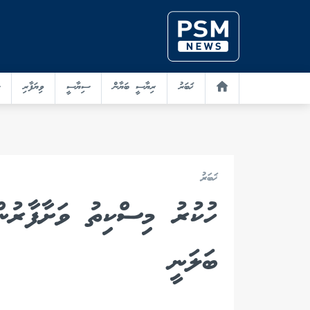
ޚަބަރު
ރިޔާސީ ބަޔާން
ސިޔާސީ
ވިޔަފާރި
ޚަބަރު
ހުކުރު މިސްކިތު ވަށާފާރުނ
ބަލަނީ