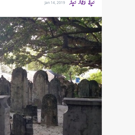
ހަދީޖާ ފަޒްނާ ހަމީދު
Jan 14, 2019