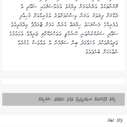
ލޮޅުންތަކެއް އަރާނެކަމަށް ވިދާޅުވެ އެމައްސަލާގައި ސައޫދީ އާ
ދެކޮޅަށް ފިޔަވަޅު އަޅަން ވިސްނުމަށްވުރެ އެމެރިކާއަށް މުހިއްމީ
އެމެރިކާގެ މަސްލަހަތު ހިމާޔަތް ކުރުން ކަމަށް ޓްރަމްޕް ވިދާޅުވިއެވެ.
ސައޫދީ ސަރުކާރުންވަނީ ޚާޝުގްޖީ އަވަހާރަކޮށްލި ޖަރީމާއާ އެގައުމުގެ
ވަލީއުލްއަހްދު މުހައްމަދު ބިން ސަލްމާން އާ އެއްވެސް ގުޅުމެއް
ނެތްކަމަށް ބުނެފައެވެ.
ޚިޔާލު ފާޅުކުރުމަށް ކަނޑައެޅިފައިވާ ވަގުތު ހަމަވެއްޖެ، ޝުކުރިއްޔާ
ފަހުގެ ޚަބަރު