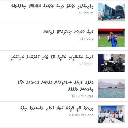
އިޤްތިޞާދުގައި ދައުރުވާ ފައިސާ މަދުކުރަން އެމްއެމްއޭގެ ނިންމުންތަކެއް
in 3 hours
މާޒިޔާ ގޮވައިގެން ނިއުރޭޑިއަންޓް ފައިނަލަށް
in 3 hours
ހުޅަނގު އައްސޭރީގައި ޔަހޫދީން ރޭޑު ޖަހައި ޢާންމުންނަށް އަނިޔާކުރަނީ
in 2 hours
ގަލްފުގެ މުޙިންމު ކަނޑުއޮޅިތަކުން ދަތުރުކުރާ އުޅަނދުތައް ރެކޯޑް
މިންވަރަކަށް މަދުވެއްޖެ
in 12 minutes
މިދިޔަމަހު އޭޖީ އޮފީހުން ކޯޓަށް ހުށަހެޅި މައްސަލަތައް އިތުރު
23 minutes ago