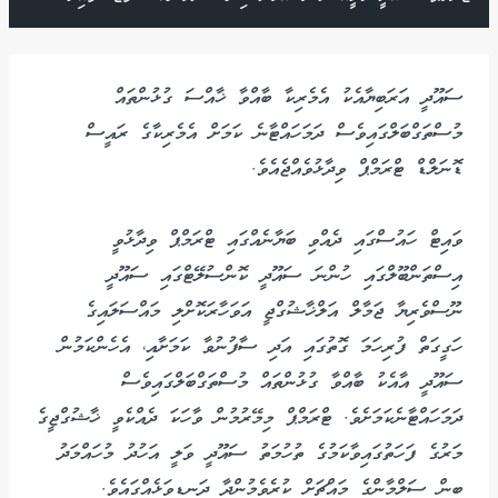
ސައޫދީ އަރަބިޔާއެކު އެމެރިކާ ބާއްވާ ޚާއްސަ ގުޅުންތައް
މުސްތަގްބަލްގައިވެސް ދަމަހައްޓާނެ ކަމަށް އެމެރިކާގެ ރައީސް
ޑޮނަލްޑް ޓްރަމްޕް ވިދާޅުވެއްޖެއެވެ.
ވައިޓް ހައުސްގައި ދެއްވި ބަޔާނެއްގައި ޓްރަމްޕް ވިދާޅުވީ
އިސްތަންބޫލްގައި ހުންނަ ސައޫދީ ކޮންސުލޭޓްގައި ސައޫދީ
ނޫސްވެރިޔާ ޖަމާލް އަލްޚާޝުގްޖީ އަވަހާރަކޮށްލި މައްސަލައިގެ
ހަގީގަތް ފުރިހަމަ ގޮތުގައި އަދި ސާފުނުވާ ކަމަށާއި، އެހެންކަމުން
ސައޫދީ އާއެކު ބާއްވާ ގުޅުންތައް މުސްތަގްބަލްގައިވެސް
ދަމަހައްޓާނެކަމަށެވެ. ޓްރަމްޕް މިމޭރުމުން ވާހަކަ ދެއްކެވީ ޚާޝުގްޖީގެ
މަރުގެ ފަހަތުގައިވާކަމުގެ ތުހުމަތު ސައޫދީ ވަލީ އަހުދު މުހައްމަދު
ބިން ސަލްމާންގެ މައްޗަށް ކުރެވެމުންދާ ދަނޑިވަޅެއްގައެވެ.