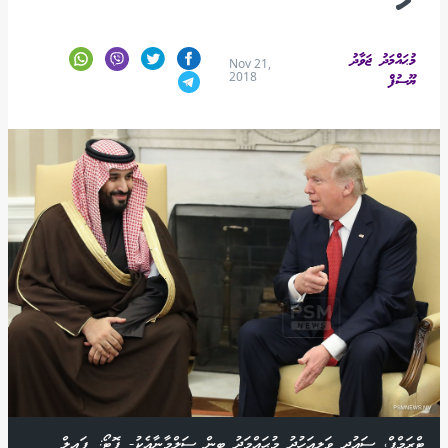
މުޙައްމަދު ޖަވާދު
Nov 21,
2018
ޔޫސުފް
ޓްރަމްޕް، ސައުދީ ވަލީއަހުދު މުޙައްމަދު ބިން ސަލްމާނާއެކު- ފޮޓޯ: ފައިލް