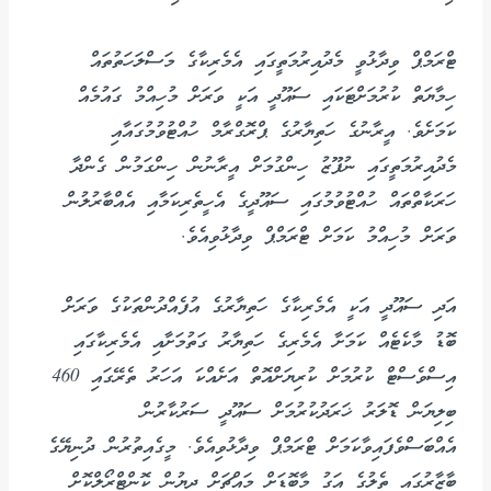
ޓްރަމްޕް ވިދާޅުވީ މެދުއިރުމަތީގައި އެމެރިކާގެ މަސްލަހަތުތައް
ހިމާޔަތް ކުރުމަށްޓަކައި ސައޫދީ އަކީ ވަރަށް މުހިއްމު ގައުމެއް
ކަމަށެވެ. އީރާނުގެ ހަތިޔާރުގެ ޕްރޮގްރާމް ހުއްޓުވުމުގައާއި
މެދުއިރުމަތީގައި ނުފޫޒު ހިންގުމަށް އީރާނުން ހިންގަމުން ގެންދާ
ހަރަކާތްތައް ހުއްޓުވުމުގައި ސައޫދީގެ އެހީތެރިކަމާއި އެއްބާރުލުން
ވަރަށް މުހިއްމު ކަމަށް ޓްރަމްޕް ވިދާޅުވިއެވެ.
އަދި ސައޫދީ އަކީ އެމެރިކާގެ ހަތިޔާރުގެ އުފެއްދުންތަކުގެ ވަރަށް
ބޮޑު މާކެޓެއް ކަމަށާ އެމެރިގެ ހަތިޔާރު ގަތުމަށާއި އެމެރިކާގައި
އިސްވެސްޓް ކުރުމަށް ކުރިޔަށްއޮތް އަށެއްކަ އަހަރު ތެރޭގައި 460
ބިލިޔަން ޑޮލަރު ޚަރަދުކުރުމަށް ސައޫދީ ސަރުކާރުން
އެއްބަސްވެފައިވާކަމަށް ޓްރަމްޕް ވިދާޅުވިއެވެ. މީގެއިތުރުން ދުނިޔޭގެ
ބާޒާރުގައި ތެލުގެ އަގު މާބޮޑަށް މައްޗަށް ދިޔުން ކޮންޓްރޯލްކޮށް