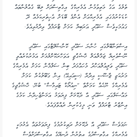
ތެލުގެ އަގު މަތިވުމުން އެމެރިކާގެ އިގްތިސާދަށް ލިބޭ ގެއްލުންތައް
ކުޑަކުރުމުގައި އެމެރިކާއަށް އެންމެ ބޮޑަށް އެހީތެރިކަމެއް ދޭ
ގައުމަކީވެސް ސައޫދީ އަރަބިޔާ ކަމަށް ޓްރަމްޕް ވިދާޅުވިއެވެ.
އިސްތަންބޫލްގައި ހުންނަ ސައޫދީ ކޮންސުލޭޓްގައި ސައޫދީ
ނޫސްވެރިޔާ ޖަމާލްއަލް ޚާޝުގްޖީ އަވަހާރަކޮށްލުމަށް އަމުރުކުރެއްވީ
ސައޫދީ ވަލީއުލްއަހްދު މުހައްމަދު ބިން ސަލްމާން ކަމަށް އެމެރިކާގެ
މަރުކަޒީ ޖާސޫސީ އިދާރާ (ސީއައިއޭ) އިން ގަބޫލުކުރާ ކަމަށް
އެމެރިކާގެ ނޫހެއް ކަމަށްވާ "ނިއުޔޯކް ޓައިމްސް" ބުނޭ. ޚާޝުގްޖީގެ
މައްސަލާގައި ސައޫދީ އާ ދެކޮޅަށް ފިޔަވަޅު އަޅަންޖެހިދާނެ ކަމުގެ
އިންޒާރު ޓްރަމްޕް ވަނީ މީގެކުރިން ދެއްވާފައެވެ.
ނަމަވެސް ސައޫދީ އާ ދެކޮޅަށް ދަތިކުރުމުގެ ފިޔަވަޅުތައް އެޅުމަކީ
އެމެރިކާގެ އިގްތިސާދުގެ އިތުރުން ދުނިޔޭގެ އިގްތިސާދަށްވެސް