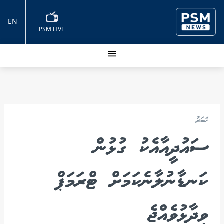
EN
PSM LIVE
ޚަބަރު
ސައުދީއާއެކު ގުޅުން
ކަނޑާނުލާނެކަމަށް ޓްރަމަޕް
ވިދާޅުވެއްޖެ