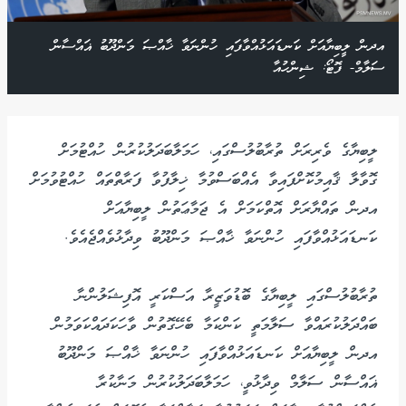
އދން ލީބިޔާއަށް ކަނޑައަޅުއްވާފައި ހުންނަވާ ޚާއްޞަ މަންދޫބު ޣައްސާން
ސަލާމް- ފޮޓޯ: ޝިންހުއާ
ލީބިޔާގެ ވެރިރަށް ތުރާބުލުސްގައި، ހަމަލާބަދަލުކުރުން ހުއްޓުމަށް
ގޮވާލާ ޤާއިމުކޮށްފައިވާ އެއްބަސްވުމާ ޚިލާފުވާ ފަރާތްތައް ހުއްޓުވުމަށް
އދން ތައްޔާރަށް އޮތްކަމަށް އެ ޖަމާޢަތުން ލީބިޔާއަށް
ކަނޑައަޅުއްވާފައި ހުންނަވާ ޚާއްޞަ މަންދޫބު ވިދާޅުވެއްޖެއެވެ.
ތުރާބުލުސްގައި ލީބިޔާގެ ބޮޑުވަޒީރާ އަސްކަރީ އޮފިޝަލުންނާ
ބައްދަލުކުރައްވާ ސަލާމަތީ ކަންކަމާ ބެހޭގޮތުން ވާހަކަދައްކަވަމުން
އދން ލީބިޔާއަށް ކަނޑައަޅުއްވާފައި ހުންނަވާ ޚާއްޞަ މަންދޫބު
ޣައްސާން ސަލާމް ވިދާޅުވީ، ހަމަލާބަދަލުކުރުން މަނާކުރާ