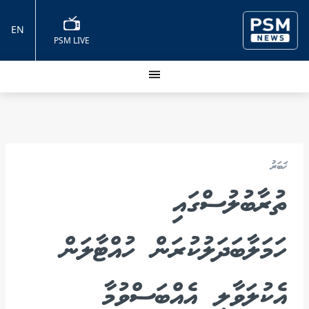
EN
PSM LIVE
ޚަބަރު
ތުރާބުލުސްގައި
ހަމަލާބަދަލުކުރަން ހުއްޓާލަން
އެކުލަވާލި އެއްބަސްވުމާ