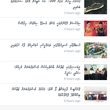
ގެއްލުނު މީހުން ހޯދަން 7400 އަކަ ނޯޓިކަލް މޭލުގެ ސަރަޙައްދެއް
ބަލައިފި
3 hours ago
ނިއުކާސަލް ދޫކޮށްލުމަކީ އެންމެ އުނދަގޫ ނިންމުން: ގިމާރޭސް
3 hours ago
ހެނބަދޫއާއި ކެނދިކުޅުދޫގައި ތަރައްޤީކުރި ކުޑަކުދިންގެ ޕާކު ހުޅުވައިފި
4 hours ago
ލީޑަރޝިޕުގައި ޒުވާނުން ބާރުވެރިކުރުން މުސްތަޤުބަލަށް މުހިއްމު:
ސަޢުދީ ސަފީރު
6 hours ago
ޕްރެކްޓިސް ޕާލިމަންޓް ފޯ ޔޫތު: ޤައުމުގެ މުސްތަޤުބަލަށް ޒުވާނުން
ބިނާކޮށްދޭ ޕްރޮގްރާމެއް
6 hours ago