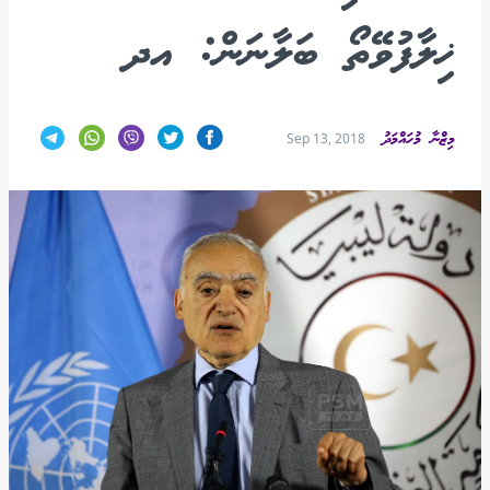
ޚިލާފުވޭތޯ ބަލާނަން: އދ
މިޒްނާ މުހައްމަދު
Sep 13, 2018