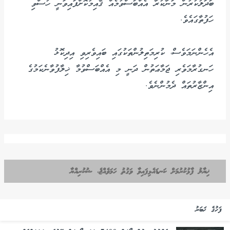
ބަދަލުކުރުން މަނާކުރާ އެއްބަސްވުމެއް ޤާއިމުކޮށްފައިވަނީ ހުސްވި
ހަފުތާގައެވެ.
އެހެންނަމަވެސް، ކުރިމަތިލުންތަކުގައި ބައިވެރިވި އިދިކޮޅު
ހަނގުރާމަވެރި ޖަމާޢަތުން ދަނީ މި އެއްބަސްވުމާ ޚިލާފުވާނެކަމުގެ
އިންޒާރުތައް ދެމުންނެވެ.
ޚިޔާލު ފާޅުކުރުމަށް ކަނޑައެޅިފައިވާ ވަގުތު ހަމަވެއްޖެ، ޝުކުރިއްޔާ
ފަހުގެ ޚަބަރު