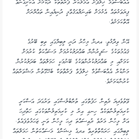
އެއްބަސްވުމާ ޚިލާފަށް ޢަމަލުކުރާ ފަރާތްތަކާ ދެކޮޅަށް އެކަށިގެންވާ
ފިޔަވަޅުތައް އެޅުމަށް ބައިނަލްއަޤުވާމީ ދުނިޔެއިން ތައްޔާރަށް
އޮތްކަމަށެވެ.
އޭނާ ވިދާޅުވީ، އދން މިހާރު ދަނީ ލީބިޔާގައި ތިބި ބޭރުގެ
ޤައުމުތަކުގެ ސަފީރުންނާ ބައްދަލުކުރުމަށް މަސައްކަތް ކުރުމަށް
ކަމަށާއި މި ބައްދަލުކުރުންތަކުގެ ބޭނުމަކީ ހަމަލާތައް ބަދަލުކުރުން
މަނާކުރާ އެއްބަސްވުމާ ޚިލާފުވާ ފަރާތްތަކާ ބެހޭގޮތުން މަޝްވަރާތައް
ކުރުންކަމަށެވެ.
ވޭތުވެދިޔަ ދެތިން ހަފުތާގައި ތުރާބުލުސްގައި ވަރުގަދަ އަސްކަރީ
ކުރިމަތިލުންތަކެއް ހިނގި އިރު މި ކުރިމަތިލުންތަކުގައި ހަތްދިހަ
އަށް މީހުން މަރުވެ ދުވިސައްތަ ދިހަ މީހުން ވަނީ ޒަޙަމުވެފައެވެ.
ލީބިޔާގައި ހަރަކާތްތެރިވާ އދގެ މިޝަންގެ މަސައްކަތުން ހަމަލާތައް