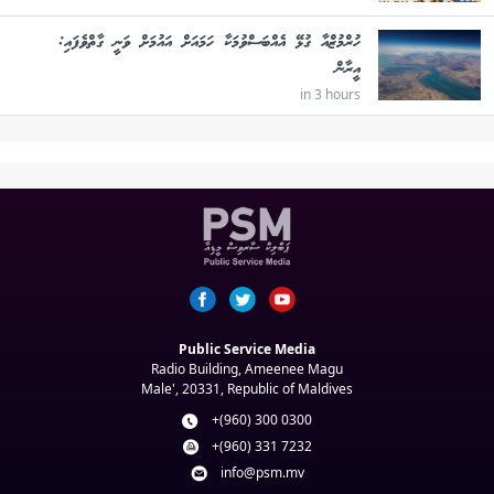
ހުރްމުޒްއާ ގުޅޭ އެއްބަސްވުމަކާ ހަމައަށް އައުމަށް ވަނީ ގާތްވެފައި:
އީރާން
in 3 hours
Public Service Media
Radio Building, Ameenee Magu
Male', 20331, Republic of Maldives
+(960) 300 0300
+(960) 331 7232
info@psm.mv