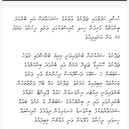
ހުސްވި ހަފުތާގައި ޖަޕާނުގެ އުތުރުގެ ސަރަހައްދަށް އައި ބާރުގަދަ
ބިންހެލުމާ ގުޅިގެން ހިނގި ހާދިސާތަކުގައި މަރުވި މީހުންގެ ޢަދަދު
44 އަށް އަރައިފިއެވެ.
ޖަޕާނުގެ ސަރުކާރުން ބުނެފައިވަނީ މިދިޔަ ބުރާސްފަތި ދުވަހު
ޖަޕާނުގެ ހޮކައިޑޯ ޖަޒީރާ ރަށަށް އައި ބާރުގަދަ ބިންހެލުމުގެ
ސަބަބުން ހަ ސަތޭކަ ފަސްދޮޅަސް މީހުންނަށް އެކި ވަރުގެ
ޒަޚަމްތައް ލިބިފައިވާ ކަމަށެވެ. ޖަޕާނުގެ ކަމާ ބެހޭ ފަރާތްތަކުން
ބުނެފައިވަނީ ރިކްޓަރ މިންގަނޑުން ހައެއް ޕޮއިންޓް ހަތެއްގެ
ބާރުމިނުގައި އައި މި ބިންލެހުމުގެ ސަބަބުން އެ ރަށުގެ ބައެއް
ސަރަހައްދުތަކުގެ ބިންގަނޑު ކަނޑައިގެން ދިއުމުގެ ޙާދިސާތައް
ހިނގައި، މީހުންގެ ގެދޮރަށް ވަނީ ގެއްލުން ލިބިފައެވެ.