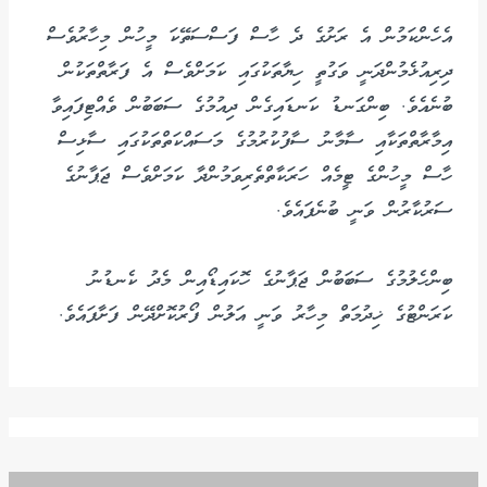
އެހެންކަމުން އެ ރަށުގެ ދެ ހާސް ފަސްސަތޭކަ މީހުން މިހާރުވެސް
ދިރިއުޅެމުންދަނީ ވަގުތީ ހިޔާތަކުގައި ކަމަށްވެސް އެ ފަރާތްތަކުން
ބުނެއެވެ. ބިންގަނޑު ކަނޑައިގެން ދިއުމުގެ ސަބަބުން ވެއްޓިފައިވާ
އިމާރާތްތަކާއި ސާމާނު ސާފުކުރުމުގެ މަސައްކަތްތަކުގައި ސާޅިސް
ހާސް މީހުންގެ ޓީމެއް ހަރަކާތްތެރިވަމުންދާ ކަމަށްވެސް ޖަޕާނުގެ
ސަރުކާރުން ވަނީ ބުނެފައެވެ.
ބިންހެލުމުގެ ސަބަބުން ޖަޕާނުގެ ހޮކައިޑޯއިން މެދު ކެނޑުނު
ކަރަންޓުގެ ޚިދުމަތް މިހާރު ވަނީ އަލުން ފޯރުކޮށްދޭން ފަށާފައެވެ.