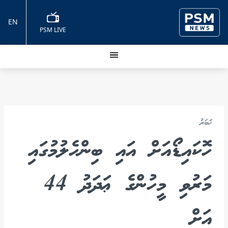
EN
PSM LIVE
ޚަބަރު
ހޮކައިޑޯއަށް އައި ބިންހެލުމުގައި
މަރުވި މީހުންގެ ޢަދަދު 44
އަށް