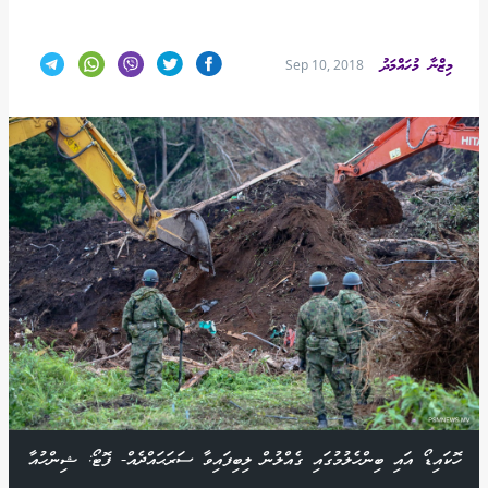
މިޒްނާ މުހައްމަދު
Sep 10, 2018
ހޮކައިޑޯ އައި ބިންހެލުމުގައި ގެއްލުން ލިބިފައިވާ ސަރަޙައްދެއް- ފޮޓޯ: ޝިންހުއާ