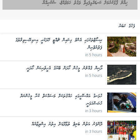
ޚިޔާލު ފާޅުކުރުމަށް ކަނޑައެޅިފައިވާ ވަގުތު ހަމަވެއްޖެ، ޝުކުރިއްޔާ
ފަހުގެ ޚަބަރު
ރިސޯޓްތަކުގައި އެންމެ ގިނައިން ޗުއްޓީ ހޭދަކުރީ އިނގިރޭސިވިލާތުގެ
ފަތުރުވެރިން
in 5 hours
ދޯނިން ގެއްލުނު މީހުން ހޯދަން ބޭރުގެ އެހީތެރިކަން ހޯދަނީ
in 5 hours
ހުޅަނގު އައްސޭރީގައި ހައްޤުތަކަށް މަސައްކަތް ކުރާ މީހުންނަށް
ހުރަސްއަޅަނީ
in 3 hours
ދޮންފަނު އަތުން ބަލިވެ ތުޅާދޫއަށް އިތުރު އިންތިޒާރެއް
in 3 hours