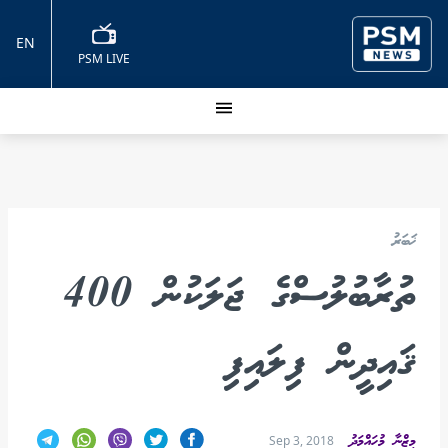
EN
PSM LIVE
ޚަބަރު
ތުރާބުލުސްގެ ޖަލަކުން 400
ޤައިދީން ފިލައިފި
މިޒްނާ މުހައްމަދު
Sep 3, 2018