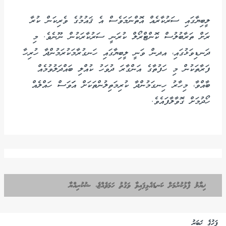
ލީބިޔާގައި ސަރުކާރެއް އޮތްނަމަވެސް އެ ޤައުމުގެ ވެރިކަން ކުރާ
ރަށް ތަރާބުލުސް ކޮންޓްރޯލް ކުރަނީ ސަރުކާރަކުން ނޫނެވެ. މި
ދަނޑިވަޅުގައި، އދން ވަނީ ލީބިޔާގައި ހަނގުރާމަކުރަމުންދާ ހުރިހާ
ފަރާތަކުން މި ހަފުތާގެ އަންގާރަ ދުވަހު ކުއްލި ބައްދަލުވުމެއް
ބާއްވާ، މިހާރު ހިނގަމުންދާ ކުރިމަތިލުންތަކަށް އަަވަސް ހައްލެއް
ހޯދުމަށް ގޮވާލާފައެވެ.
ޚިޔާލު ފާޅުކުރުމަށް ކަނޑައެޅިފައިވާ ވަގުތު ހަމަވެއްޖެ، ޝުކުރިއްޔާ
ފަހުގެ ޚަބަރު