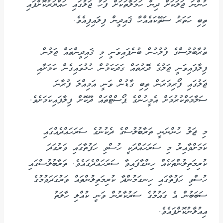
ހުންނަ ޖަލަކަށް ދިން ހަމަލާތަކަށް ފަހު ޖަލުގައި ހައްޔަރުކޮށްފައި
ތިބި ހަތަރު ސަތޭކައެއްހާ ޤައިދީން ފިލައިފިއެވެ.
ތުރާބުލުސްގެ ފުލުހުން ބުނެފައިވަނީ މި ޤައިދީންތައް ޖަލުން
ފިލާފައިވަނީ ޖަލުގެ ދޮރުތައް ގަދަކަމުން ހުޅުވައިގެން ކަމަށާއި
ޖަލުގައި ފޯރިމަރަން ތިބި ގާޑުން ވަނީ އަމިއްލަ ފުރާނަ
ސަލާމަތްކުރުމަށް އެމީހުންގެ ޕޯސްޓްތައް ދޫކޮށް ފިލާފައިކަމަށެވެ.
މި ޖަލު ހުންނަނީ ތަރާބުލުސްގެ ދެކުނުގެ ސަރަހައްދެއްގައި
ކަމަށްވާއިރު މި ސަރަހައްދަކީ ހުސްވި ހަފުތާގައި ވަރުގަދަ
ކުރިމަތިލުންތަކެއް ހިިންގާފައިވާ ސަރަހައްދެގައެވެ. ތަރާބުލުސްގައި
ހުސްވި ހަފުތާގައި ހިނގަމުންދާ ކުރިމަތިލުންތައް ވަރުގަދަވުމުގެ
ސަބަބުން އެ ގައުމުގެ ސަރުކާރުން ވަނީ ކުއްލި ހާލަތު
އިއުލާނުކޮށްފައެވެ.