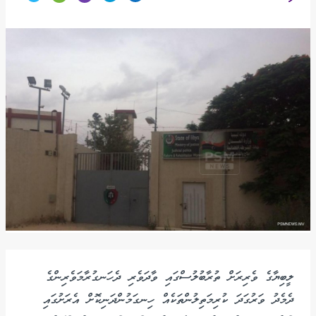
ލީބިޔާގެ ވެރިރަށް ތުރާބުލުސްގައި ވާދަވެރި ދެހަނގުރާމަވެރިންގެ
ދެމެދު ވަރުގަދަ ކުރިމަތިލުންތަކެއް ހިނގަމުންދަނިކޮށް އެރަށުގައި