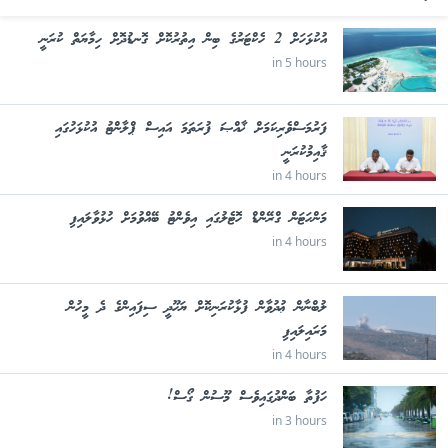
އުކުޅަހަށް 2 ހެކްޓަރުގެ ބިން އިތުރުކޮށް ގޮނޑުދޮށް ހިމާޔަތް ކުރަނީ
in 5 hours
ފަރުމަސްވެރިކަމަށް ޚާއްޞަ ފުރަތަމަ އައިސް ޕްލާންޓު އުކުޅަހުގައި
ޤާއިމުކުރަނީ
in 4 hours
މަންހަޓަން ގްރޭންޑް ހޮޓެލުގައި އިވެންޓު ބޭއްވުމަށް ހުޅުވާލައިފި
in 4 hours
ލުބްނާން ޢުދުވާން ފުޅާކުރަނިކޮށް ޔަހޫދީ ސިފައިންގެ ދެ މީހުން
މަރައިލައިފި
in 4 hours
ހަފުތާ ބަންދުގައިވެސް މޫސުން ގޯސް!
in 3 hours