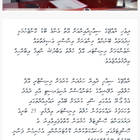
ދިވެހި ރާއްޖޭގެ ޞިއްޙީދާއިރާއަށް އޮތް އެންމެ ބޮޑު ގޮންޖެހުމަކީ
ޚިދުމަތައް ބޭނުންވާ މިންވަރަށް އިންސާނީ ވަޞީލަތްތައް
ނެތުންކަމަށް މިނިސްޓަރ އޮފް ހެލްތު ޢަބްދުﷲ ނާޡިމް އިބްރާހިމް
ވިދާޅުވެއްޖެއެވެ.
ރާއްޖޭގެ ޞިއްޙީ ދާއިރާ ހަރުދަނާ ކުރުމަށް މިނިސްޓްރީ އޮފް
ހެލްތާއި، މެލޭޝިއާގެ ކެބަންގްސާން ޔުނިވަރސިޓީ އާއި ދެމެދު
އެމް.އޯ.ޔޫ އެއްގައި ސޮއި ކުރުމަށް ބޭއްވި ރައްމިއްޔާތުގައި
ވާހަކަފުޅު ދައްކަވަމުން ހެލްތު މިނިސްޓަރ ވިދާޅުވީ، 25 ބުރީގެ
ދަރުމަވަންތަ ހޮސްޕިޓަލް ހުޅުވަން ގާތްވެފައިވާއިރު، އެ
ހޮސްޕިޓަލުގައި މަސައްކަތްކުރާނެ ޑޮކްޓަރުންނާއި އެހެނިހެން ފަންނީ