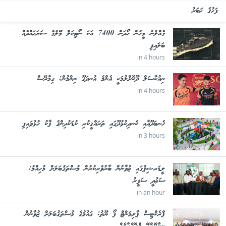
ފަހުގެ ޚަބަރު
ގެއްލުނު މީހުން ހޯދަން 7400 އަކަ ނޯޓިކަލް މޭލުގެ ސަރަޙައްދެއް
ބަލައިފި
in 4 hours
ނިއުކާސަލް ދޫކޮށްލުމަކީ އެންމެ އުނދަގޫ ނިންމުން: ގިމާރޭސް
in 4 hours
ހެނބަދޫއާއި ކެނދިކުޅުދޫގައި ތަރައްޤީކުރި ކުޑަކުދިންގެ ޕާކު ހުޅުވައިފި
in 3 hours
ލީޑަރޝިޕުގައި ޒުވާނުން ބާރުވެރިކުރުން މުސްތަޤުބަލަށް މުހިއްމު:
ސަޢުދީ ސަފީރު
in an hour
ޕްރެކްޓިސް ޕާލިމަންޓް ފޯ ޔޫތު: ޤައުމުގެ މުސްތަޤުބަލަށް ޒުވާނުން