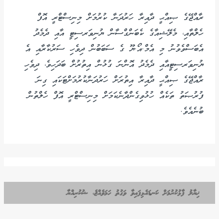
ރާއްޖޭގެ ޞިއްޙީ ދާއިރާ ހަރުދަނާ ކުރުމަށް މިނިސްޓްރީ އޮފް
ހެލްތާއި، މެލޭޝިއާގެ ކެބަންގްސާން ޔުނިވަރސިޓީ އާއި ދެމެދު
އެބަސްވެވުނު މި އެމް.އޯ.ޔޫ ގެ ސަބަބުން ދިވެހި ސަރުކާރާއި އެ
ޔުނިވަރސިޓީއާއި ދެމެދު އޮންނަ ގުޅުން އިތުރުށް ބަދަހިވެ، ދިވެހި
ރާއްޖޭގެ ޞިއްޙީ ދާއިރާ އިތުރަށް ހަރުދަނާކުރުމަށްޓަކައި ގިނަ
ފުރުޞަތު ތަކެއް ހުޅުވިގެންދާނެކަމަށް މިނިސްޓްރީ އޮފް ހެލްތުން
ބުނެއެވެ.
ޚިޔާލު ފާޅުކުރުމަށް ކަނޑައެޅިފައިވާ ވަގުތު ހަމަވެއްޖެ، ޝުކުރިއްޔާ