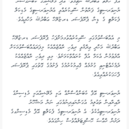
އޮފް ހެލްތު ޢަބްދުﷲ ނާޡިމެވެ. އަދި މެލޭޝިއާގެ ކެބަންގްސާން
ޔުނިވަރސިޓީގެ ފަރާތުން ސޮއިކުރެއްވީ އެޔުނިވަރސިޓީގެ މެޑިކަލް
ފެކަލްޓީ ގެ ޑީން، ޕްރޮފެސަރ ޑރ.ޒުލޭހާ ޢަބްދުﷲ މަހްދީއެވެ.
މި އެއްބަސްވުމުގައި ސޮއިކުރެއްވުމމަށްފަހު ޕްރޮފެސަރ ޑރ.ޒުލޭހާ
ޢަބްދުﷲ މަހްދީ ވިދާޅުވީ ދިވެހި ރާއްޖެއާއެކު މިފަދައެއްބަސްވުމަކަށް
އާދެވުމުން އެކަމާ އުފާ ކުރައްވާކަމަށެވެ. މިއީ ދިވެހި ރާއްޖެއާއެކު
ދެމެހެއްޓެނިވި ގުޅުމެއް ޤާއިމުކުރުމުގެ ފެށުމުގެ ގޮތުގައި ޕްރޮފެސަރ
ފާހަގަކުރެއްވިއެވެ.
ޔުނިވަރސިޓީ އޮފް ކެބަންގްސާންގް އަކީ މެލޭޝިއާއަކީ މެޑިސިންގެ
ދާއިރާއިން ތަޢުލީމު އުގަންނައިދިނުމުގައި ނަން މަޝްހޫރު
ޔުނިވަރސިޓީއެކެވެ. އެ ޔުނިވަރސިޓީގެ ފެކަލްޓީ އޮފް މެޑިސިންގގެ
ދަށުން ޚާޢްޞަ ހޮސްޕިޓަލެއްވެސް ހިންގައެވެ.