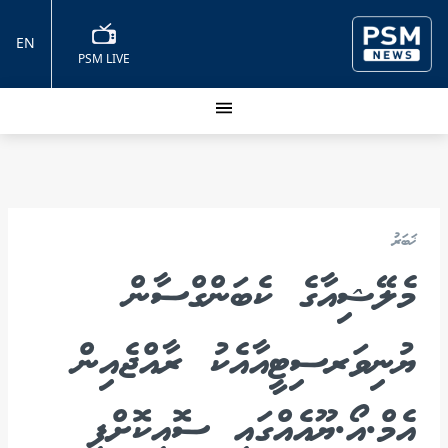
EN
PSM LIVE
ޚަބަރު
މެލޭޝިއާގެ ކެބަންގްސާން
ޔުނިވަރސިޓީއާއެކު ރާއްޖެއިން
އެމް.އޯ.ޔޫއެއްގައި ސޮއިކޮށްފި