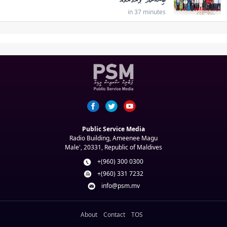
ބިނާކޮށްދޭ ޕްރޮގްރާމެއް
in 37 minutes
Public Service Media
Radio Building, Ameenee Magu
Male', 20331, Republic of Maldives
+(960) 300 0300
+(960) 331 7232
info@psm.mv
About
Contact
TOS