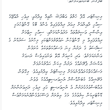
ބޭފުޅުން ބޭނުންވާކަމަށެވެ.
މިނިސްޓަރ އޮފް ހެލްތު ޢަބްދުﷲ ނާޡިމް ވިދާޅުވީ، ދިވެހި ރާއްޖޭގެ
ޞިއްޙީ ދާއިރާއަށް މިއަދު ދިމާވެފައިވާ އެންމެ ބޮޑު ގޮންޖެހުމަކީ
އިންސާނީ ވަޞީލަތްތައް މަދުވުންކަމަށާއި، ސިއްޙީ ނިޒާމަށް
ދިމާވެފައިވާ މި ގޮންޖެހުން ނައްތާލުމަށްޓަކައި މިހާރުގެ ސަރުކާރު ގެ
ސިޔާސަތު ގެ ދަށުން ގިނަ މަސައްކަތްތަކެއް ކުރަމުން
އަންނަކަމަށެވެ. އަދި ކުރިއަށް އޮތް ތަނުގައިވެސް ރަނގަޅު
އެކްޝަން ޕްލޭނެއްގެ ދަށުން މިކަން ޙައްލުކުރުމަށް
މަސައްކަތްކުރައްވާނެކަމަށް މިނިސްޓަރު ވިދާޅުވިއެވެ. މިގޮތުން،
މެލޭޝިއާގެ ކެބަންގްސާން ޔުނިވަރސިޓީއާއެކު ވެވުނު
އެއްބަސްވުމުގެދަށުން އެ ޔުނިވަރސިޓީ ގައި ދިވެހި ދަރިވަރުންނަށް
ޑޮކްޓަރީކަން ކިޔެވުމުގެ މަގު އިތުރަށް ފަސޭހަވެގެންދާނެކަމަށްވެސް
މިނިސްޓަރ ވިދާޅުވިއެވެ.