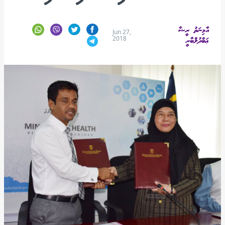
އާމިނަތު ރީޝާ
Jun 27,
2018
ޢަބްދުލްބާރީ