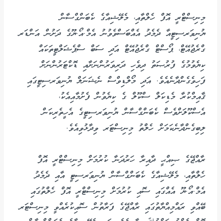
މިނިސްޓްރީ އޮފް ހެލްތާއި، މެލޭޝިއާގެ ކެބަންގްސާން
ޔުނިވަރސިޓީއާ ދެމެދު އެއްބަސްވެވުނު އެމް.އޯ.ޔޫގެ ދަށުން އަންޑަރ
ގްރެޖުއޭޓް، ޕޯސްޓް ގްރެޖުއޭޓް އަދި ސަބް ސްޕެޝަލްޓީތަކައް
ކިޔެވުމުގެ ފުރުޞަތު ދިވެހި ދަރިވަރުންނަށާއި ޑޮކްޓަރުންނަށް
ފަހިވެގެންދާނެއެވެ. އަދި މޯލްޑިވްސް ނެޝަނަލް ޔުނިވަރސިޓީގައި
ޤާއިމްކުރާ މެޑިކަލް ސްކޫލް ގެ ކިޔެވުން ފެށުމާއިއެކު،
އެސްކޫލަށްވެސް ކެބަންގްސާން ޔުނިވަރސިޓީގެ އެހީތެރިކަން
ލިބިގެންދާނެކަމަށް ހެލްތު މިނިސްޓަރ ވިދާޅުވިއެވެ.
ރާއްޖޭގެ ޞިއްޙީ ދާއިރާ ހަރުދަނާ ކުރުމަށް މިނިސްޓްރީ އޮފް
ހެލްތާއި، މެލޭޝިއާގެ ކެބަންގްސާން ޔުނިވަރސިޓީ އާއި ދެމެދު
އެމް.އޯ.ޔޫ އެއްގައި ސޮއި ކުރުމަށް މިނިސްޓްރީ އޮފް ހެލްތުގައި
ބޭއްވި ރައްމިއްޔާތުގައި ރާއްޖޭގެ ފަރާތުން ސޮއިކުރެއްވީ މިނިސްޓަރ