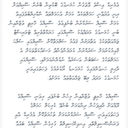
އެމެރިކާ އިސްވެ އޮވެގެން ހުޅަނގުގެ ބޮޑުތިން ބާރުން ސޫރިޔާއަށް
ދިނީ އުދުވާނީ ހަމަލާތަކެއް ކަމަށާ އެޙަމަލާތައް ނާކާމިޔާބުވެފައިވާ
ކަމަށް ސޫރިޔާ ސަރުކާރުން ބުނެފިއެވެ. ސޫރިޔާގެ ޚާރިޖީ ވުޒާރާއިން
ބުނީ ހުޅަނގުގެ މަދަދާއެކު ސޫރިޔާގައި ހަރަކާތްތެރިވާ ޓެރަރިސްޓް
ޖަމާއަތްތަކުގެ އަތްދަށުން ޤައުމު ސަލާމަތްކޮށް، ސޫރިޔާގައި ސުލްޙަ
ޤާއިމުކުރުމަށް ސަރުކާރުން ކުރަމުންގެންދާ މަސައްކަތްތަކަށް އެ
ޙަމަލާތަކުގެ ސަބަބުން އަސަރެއް ނުކުރާނެކަމަށާއި، ސޫރިޔާގައި
ދާޚިލީ ހަނގުރާމައިގެ ހުޅަގަނޑު ރޯކުރުމުގެ ފަހަތުގައިވަނީ
ހުޅަނގުގެ މަދަދު ލިބޭ ޖަމާއަތްތައް ކަމަށެވެ.
ސޫރިޔާގެ ޚާރިޖީ ވުޒާރާއިން މިހެން ބުނެފައި މިވަނީ، ސޫރިޔާގެ
ދޫމާއަށް ދާދިފަހުން ދިންކަމަށް ބުނެވޭ ކެމިކަލް ހަމަލާގެ
ފަހަތުގައިވަނީ ސޫރިޔާ ސަރުކާރުކަމަށް ތުހުމަތުކޮށް އެމެރިކާ އާއި
ފަރަންސޭސިވިލާތާއި އިނގިރޭސިވިލާތް ގުޅިގެން ސޫރިޔާގެ ބައެއް