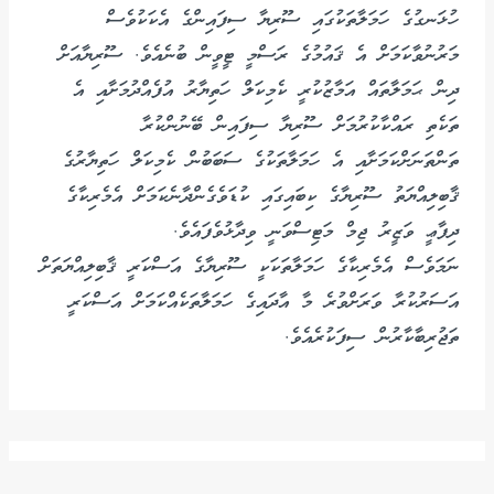
ހުޅަނގުގެ ހަމަލާތަކުގައި ސޫރިޔާ ސިފައިންގެ އެކަކުވެސް
މަރުނުވާކަމަށް އެ ޤައުމުގެ ރަސްމީ ޓީވީން ބުނެއެވެ. ސޫރިޔާއަށް
ދިން ޙަމަލާތައް އަމާޒުކުރީ ކެމިކަލް ހަތިޔާރު އުފެއްދުމަށާއި އެ
ތަކެތި ރައްކާކުރުމަށް ސޫރިޔާ ސިފައިން ބޭނުންކުރާ
ތަންތަނަށްކަމަށާއި އެ ހަމަލާތަކުގެ ސަބަބުން ކެމިކަލް ހަތިޔާރުގެ
ޤާބިލިއްޔަތު ސޫރިޔާގެ ކިބައިގައި ކުޑަވެގެންދާނެކަމަށް އެމެރިކާގެ
ދިފާޢީ ވަޒީރު ޖިމް މަޓިސްވަނީ ވިދާޅުވެފައެވެ.
ނަމަވެސް އެމެރިކާގެ ހަމަލާތަކަކީ ސޫރިޔާގެ އަސްކަރީ ޤާބިލިއްޔަތަށް
އަސަރުކުރާ ވަރަށްވުރެ މާ އާދައިގެ ހަމަލާތަކެއްކަމަށް އަސްކަރީ
ތަޖުރިބާކާރުން ސިފަކުރެއެވެ.