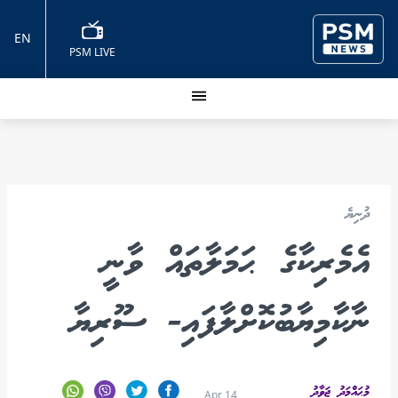
EN
PSM LIVE
ދުނިޔެ
އެމެރިކާގެ ޙަމަލާތައް ވާނީ
ނާކާމިޔާބުކޮށްލާފައި- ސޫރިޔާ
މުޙައްމަދު ޖަވާދު
Apr 14,