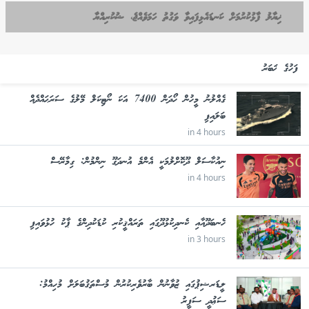
ޚިޔާލު ފާޅުކުރުމަށް ކަނޑައެޅިފައިވާ ވަގުތު ހަމަވެއްޖެ، ޝުކުރިއްޔާ
ފަހުގެ ޚަބަރު
ގެއްލުނު މީހުން ހޯދަން 7400 އަކަ ނޯޓިކަލް މޭލުގެ ސަރަޙައްދެއް
ބަލައިފި
in 4 hours
ނިއުކާސަލް ދޫކޮށްލުމަކީ އެންމެ އުނދަގޫ ނިންމުން: ގިމާރޭސް
in 4 hours
ހެނބަދޫއާއި ކެނދިކުޅުދޫގައި ތަރައްޤީކުރި ކުޑަކުދިންގެ ޕާކު ހުޅުވައިފި
in 3 hours
ލީޑަރޝިޕުގައި ޒުވާނުން ބާރުވެރިކުރުން މުސްތަޤުބަލަށް މުހިއްމު:
ސަޢުދީ ސަފީރު