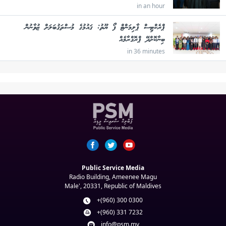
in an hour
ޕްރެކްޓިސް ޕާލިމަންޓް ފޯ ޔޫތު: ޤައުމުގެ މުސްތަޤުބަލަށް ޒުވާނުން
ބިނާކޮށްދޭ ޕްރޮގްރާމެއް
in 36 minutes
Public Service Media
Radio Building, Ameenee Magu
Male', 20331, Republic of Maldives
+(960) 300 0300
+(960) 331 7232
info@psm.mv