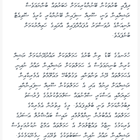
ދިފާއީ ބާރުތަކުން ބޭނުންކުރިކަމަށް ޚަބަރުތައް ބުނާނަމަވެސް
ރަޝިޔާއިން ވަނީ، ސޫރިޔާ ސިފައިން ބޭނުންކުރީ ކުރީގެ ސޮވިއެޓް
ޔުނިއަންގެ ދުވަސްވަރު އުފައްދާފައިވާ އާދައިގެ ހަތިޔާރުކަމަށް
ބުނެފައެވެ.
ހުޅަނގުގެ ބޮޑު ތިން ބާރުގެ ޙަމަލާތަކަށް ރައްދުދޭނެކަމަށް ރަޝިޔާ
ކުރިން ބުނިނަމަވެސް އެ ޙަމަލާތަކަށް ރަޝިޔާއިން ރައްދު ނުދިނީ
އެޙަމަލާތައް ދޭނެ ތަންތަނާއި ވަގުތާބެހޭ މައުލޫމާތު އެމެރިކާއިން
ރަޝިޔާއަށް ދިނުމާ އަދި އެ ހަމަލާތަކުން ސޫރިޔާ ސިފައިންނާއި
ހަތިޔަރާއި އަސްކަރީ ސާމާނުތައް ސަލާމަތްކުރުމުގެ ފުރުސަތު
ލިބުމުންކަމަށް ވަނީ ބެލެވިފައެވެ. މީގެ އިތުރުން އެމެރިކާގެ
ހަމަލާތައް އެއްބުރުން ނިންމާލުމާއި ރައީސް ބައްޝާރުލް އަސަދުގެ
ވެރިކަމުގެ ނިޒާމު ވައްޓާލުމަށް އެ ހަމަލާތައް އަމާޒު ނުކުރުމަކީވެސް
ރަޝިޔާއިން ރައްދު ނުދިން ސަބަބުތަކުގެ ތެރޭގައި ހިމެނޭކަމެކެވެ.