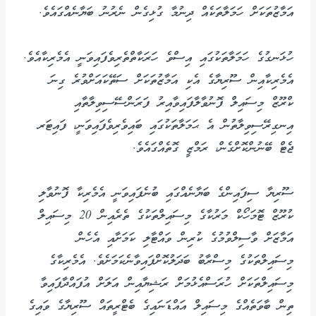
އަމާޒުތަކަށް ހަމަލާތަކެއް ދިނުމާ ގުޅިގެން ނެރުނު ބަޔާނެއްގައެވެ.
ހުޅަނގުގެ ހަމަލާތަކުގައި އިސްވެ ހަރަކާތްތެރިވެފައިވަނީ އެމެރިކާއެވެ.
އެމެރިކާއިން ސޫރިޔާގެ އެކި އަމާޒުތަކަށް ސަތޭކައަށްވުރެ ގިނަ
ކްރޫޒް މިސައިލް ފޮނުވާލާފައިވާއިރު ފަރަންސޭސިވިލާތާއި
އިނގިރޭސިވިލާތުން އެ ޙަމަލާތަކުގައި ބައިވެރިވެފައިވަނީ، ފައިޓަރ
ޖެޓް ބޭނުންކޮށްގެން، ރަމްޒީ ގޮތެއްގައެވެ.
ސޫރިޔާ ސިފައިންގެ ބަޔާނެއްގައި ބުނެފައިވަނީ އެމެރިކާ ފޮނުވާލި
ކުރޫޒް ޓޮމަހޯކް މަރުކާގެ މިސައިލްތަކުގެ ތެރެއިން 20 މިސައިލް
އަމާޒަށް ވާސިލްވުމުގެ ކުރިން ވައްޓާލި ކަމަށާއި އެހެން
މިސައިލްތަކުގެ މިސްރާބު ބަދަލުކޮށްފައިވާނެކަމަށެވެ. އެމެރިކާގެ
މިސައިލްތަކަށް ހުރަސްއެޅުމަށް ރަޝިޔާއިން އަލަށް އުފައްދާފައިވާ
ތިން ބާވަތެއްގެ މިސައިލް އައްޑަނައިގެ ބެޓްރީތައް ސޫރިޔާގެ ވައިގެ