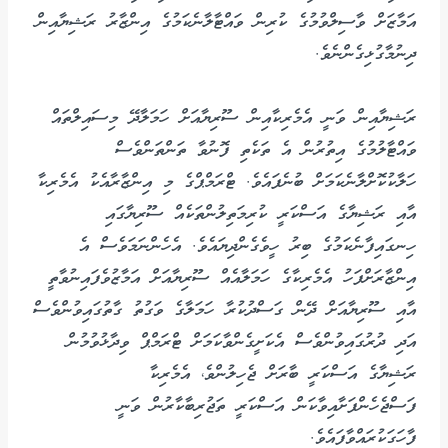
އަމާޒަށް ވާސިލްވުމުގެ ކުރިން ވައްޓާލާނެކަމުގެ އިންޒާރު ރަޝިޔާއިން
ދިނުމާގުޅިގެންނެވެ.
ރަޝިޔާއިން ވަނީ އެމެރިކާއިން ސޫރިޔާއަށް ހަމަލާދޭ މިސައިލްތައް
ވައްޓާލުމުގެ އިތުރުން އެ ތަކެތި ފޮނުވާ ތަންތަންވެސް
ހަލާކުކޮށްލާނެކަމަށް ބުނެފައެވެ. ޓްރަމްޕްގެ މި އިންޒާރާއެކު އެމެރިކާ
އާއި ރަޝިޔާގެ އަސްކަރީ ކުރިމަތިލުންތަކެއް ސޫރިޔާގައި
ހިނގައިފާނެކަމުގެ ބިރު ހީވެގެންދިޔައެވެ. އެހެންނަމަވެސް އެ
އިންޒާރަށްފަހު އެމެރިކާގެ ހަމަލާއެއް ސޫރިޔާއަށް އަމާޒުވެފައިނުވާތީ
އާއި ސޫރިޔާއަށް ދޭން ގަސްދުކުރާ ހަމަލާގެ ވަގުތު ގާތުގައިވުންވެސް
އަދި ދުރުގައިވުންވެސް އެކަށީގެންވާކަމަށް ޓްރަމްޕް ވިދާޅުވުމުން
ރަޝިޔާގެ އަސްކަރީ ބާރަށް ޖެހިލުންވެ، އެމެރިކާ
ފަސްޖެހެންފަށާއިވާކަން އަސްކަރީ ތަޖުރިބާކާރުން ވަނީ
ފާހަގަކުރައްވާފައެވެ.