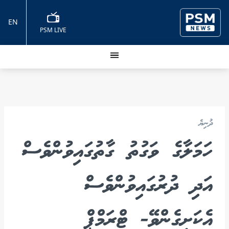
EN
PSM LIVE
ދުނިޔެ
ހަމަލާގެ ވަގުތު ގާތުގައިވުންވެސް
އަދި ދުރުގައިވުންވެސް
އެކަށީގެންވޭ- ޓްރަމްޕް