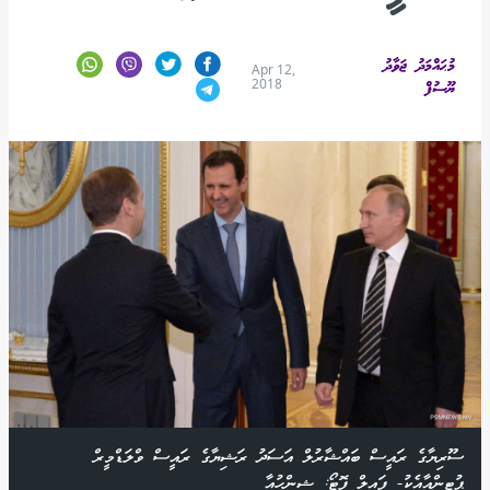
މުޙައްމަދު ޖަވާދު
Apr 12,
2018
ޔޫސުފް
ސޫރިޔާގެ ރައީސް ބައްޝާރުލް އަސަދު ރަޝިޔާގެ ރައީސް ވްލަޑްމީރް
ޕުޓިންއާއެކު- ފައިލް ފޮޓޯ: ޝިންހުއާ