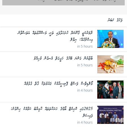
ފަހުގެ ޚަބަރު
ލާމަރުކަޒީ ޤާނޫނަށް ހުށަހަޅާފައި ވަނީ މަޝްރޫޢުތައް އަވަސްވާނެ
އިސްލާހެއް: ނިމާލް
in 5 hours
ބާޒާރުން ގަންނަ ބޭހުގެ ހަގީގަތް އެނގުން މުހިއްމު
in 5 hours
މޯލްޑިވްސް ފަސްޓް ޕޮލިސީއާއެކު ޤައުމުތަކާ ގާތް ގުޅުމެއް
in 4 hours
2025ގައި ކްރިކެޓް ބޯޑުގެ ހަރަކާތަތައް ކާމިޔާބު ކަމާއެކު ހިންގުނު:
ފައިސަލް
in 4 hours