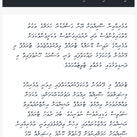
އެމެރިކާއިން ސޫރިޔާއަށް ދޭން ގަސްދުކުރާ ހަމަލާގެ ވަގުތު
ގާތުގައިވުންވެސް އަދި ދުރުގައިވުންވެސް އެކަށީގެންވާކަމަށް
އެމެރިކާގެ ރައީސް ޑޮނަލްޑް ޓްރަމްޕް ވިދާޅުވެއްޖެއެވެ. ޓްރަމްޕް މި
މޭރުމުން ވާހަކަފުޅު ދައްކަވާފައި ވަނީ، މަސްރަޙު ހޫނުވެފައިވާ މި
ދަނޑިވަޅުގައި ކުރެއްވި ޓްވީޓެއްގައެވެ.
ޓްރަމްޕް މި މޭރުމުން ވާހަކަފުޅުދައްކަވާފައި މިވަނީ އެމެރިކާގެ
މިސައިލްތައް ސޫރިޔާއާ ދިމާއަށް ދަތުރުކުރާކަމަށާއި، އެކަމަށް
ތައްޔާރުވުމަށް ވިދާޅުވެ، ޓްރަމްޕް ރަޝިޔާއަށް އިންޒާރުދެއްވިތާ
ސައުވީސް ގަޑިއިރުވެސް ނުވަނީހެވެ. ބުދަ ދުވަހު ޓްރަމްޕް
ރަޝިޔާއަށް އަމާޒުކުރައްވައި މިހެން ވިދާޅުވެފައިވަނީ، އެމެރިކާއިން
ސޫރިޔާއަށް ހަމަލާދިނުމަށް ފޮނުވާލާ ކޮންމެ މިސައިލެއް އޭގެ