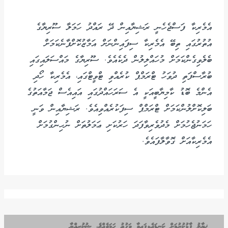
އެމެރިކާ ފަސްޖެހެނީ ރަޝިޔާއިން ދޭ ރައްދު ހަމަލާ ސޫރިޔާގެ
އުތުރުގައި ތިބޭ އެމެރިކާ ސިފައިންނަށް އަމާޒުކޮށްފާނެކަމަށް
ބެލެވިގެންކަމަށް މުހައްލިލުން ދެކެއެވެ. ސޫރިޔާގެ މައްސަލައިގައި
ބުރާސްފަތި ދުވަހު ޓްރަމްޕް ކުރެއްވި ޓްވީޓްގައި، އެމެރިކާ ހޯދި
އެންމެ ބޮޑު ކާމިޔާބީއަކީ އެ ސަރަހައްދުގައި އައިއެސް ޖަމާއަތުގެ
ބަލިކޮށްލުންކަމަށް ޓްރަމްޕް ސިފަކުރެއްވިއެވެ. ރަޝިޔާއިން ވަނީ
ހަމަނުޖެހުމަށް މެދުވެރިވާފަދަ ހަރުކަށި ޢަމަލުތަށް ނުހިންގުމަށް
އެމެރިކާއަށް ގޮވާލާފައެވެ.
ޚިޔާލު ފާޅުކުރުމަށް ކަނޑައެޅިފައިވާ ވަގުތު ހަމަވެއްޖެ، ޝުކުރިއްޔާ