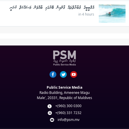
އެމްބީބީގެ މުބާރާތްތައް މާލެއިން ބޭރުގައި ބާއްވަން މަސައްކަތް ކުރަނީ
in 4 hours
Public Service Media
Radio Building, Ameenee Magu
Male', 20331, Republic of Maldives
+(960) 300 0300
+(960) 331 7232
info@psm.mv