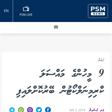
EN
PSM LIVE
ޚަބަރު
9 މީހުންގެ މައްސަލަ
ކްރިމިނަލްކޯޓުން ބޭރުކޮށްލައިފި
އަލީ ހުސެއިން
Feb 3, 2018