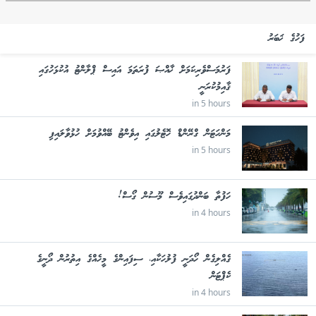
ފަހުގެ ޚަބަރު
ފަރުމަސްވެރިކަމަށް ޚާއްޞަ ފުރަތަމަ އައިސް ޕްލާންޓު އުކުޅަހުގައި
ޤާއިމުކުރަނީ
in 5 hours
މަންހަޓަން ގްރޭންޑް ހޮޓެލުގައި އިވެންޓު ބޭއްވުމަށް ހުޅުވާލައިފި
in 5 hours
ހަފުތާ ބަންދުގައިވެސް މޫސުން ގޯސް!
in 4 hours
ގެއްލިގެން ހޯދަނީ ފުލުހަކާއި، ސިފައިންގެ މީހެއްގެ އިތުރުން ދޯނީގެ
ކެޕްޓަން
in 4 hours