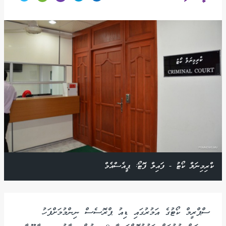
ކްރިމިނަލް ކޯޓު - ފައިލް ފޮޓޯ: ޕީއެސްއެމް
ސްޕްރީމް ކޯޓުގެ އަމުރުގައި ޑިއު ޕްރޮސެސް ނިންމުމަށްފަހު