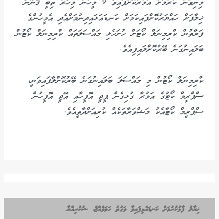
މިނިވަން ކުރުމަށް އަމުރުކޮށްފައިވާ 9 މީހުން މިހާރު ތިބީ ޤާނޫނާ
ޚިލާފަށް ހައްޔަރުކޮށްފައިކަމަށް ކަނޑައަޅައިދިނުމަށްއެދި އެމީހުންގެ
ފަރާތުން ކްރިމިނަލް ކޯޓަށް ހުށަހެޅި މައްސަލަތައް ކްރިމިނަލް ކޯޓުން
ބަލައިނުގަނެ ބޭރުކޮށްލައިފިއެވެ.
ކްރިމިނަލް ކޯޓުން މި މައްސަލަ ބަލައިނުގަނެ ބޭރުކޮށްލާފައިވަނީ،
ސްޕްރީމް ކޯޓުގެ އަމުރާ ގުޅިގެން ޕީޖީ އޮފީހާއި އޭޖީ އޮފީހުން
ސްޕްރީމް ކޯޓާއެކު މަޝްވަރާތަކެއް ކުރިއަށްދާތީއެވެ.
ޚިޔާލު ފާޅުކުރުމަށް ކަނޑައެޅިފައިވާ ވަގުތު ހަމަވެއްޖެ، ޝުކުރިއްޔާ