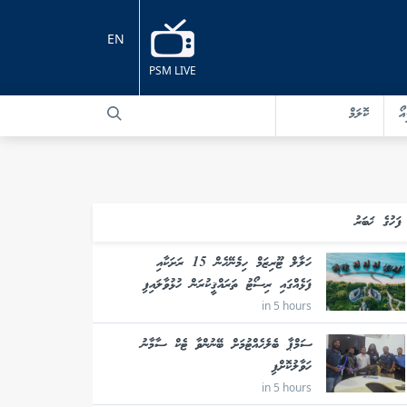
EN
PSM LIVE
އޯ
ކޮލަމް
ފަހުގެ ޚަބަރު
ހަލާލް ޓޫރިޒަމް ހިމެނޭހެން 15 ރަށަކާއި
ފަޅެއްގައި ރިސޯޓު ތަރައްޤީކުރަން ހުޅުވާލައިފި
in 5 hours
ސަމްޕާ ބެލެހެއްޓުމަށް ބޭނުންވާ ޓެކް ސާމާނު
ހަވާލުކޮށްފި
in 5 hours