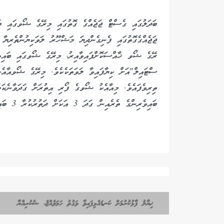
ބަދަލުގައި ގެސްޓް ޖަޖެއްގެ ގޮތުގައި މިރޭގެ ޝޯވގައި ބައ
ޖަޖެއްގެގޮތުގައި ފެނިގެންދިޔަ މަޝްހޫރު ލަވަކިޔުންތެރިޔާ
ރޭގެ ޝޯވ ޚާއްސަކޮށްފައިވާއިރު، މިރޭގެ ޝޯވގައި ބައިވެ
ސްޓައިލް"އަށް ކިޔާފައިވާ ލަވަތަކެކެވެ. މިރޭގެ ޝޯވއާއެކ
ބައިވެރިންގެ ތެރެއިން ގަދަ 3 އަކަށް ދަތުރުކުރާ 3 ބައިވެރިންނާއެކުއެވެ.
ޚިޔާލު ފާޅުކުރުމަށް ކަނޑައެޅިފައިވާ ވަގުތު ހަމަވެއްޖެ، ޝުކުރިއްޔާ