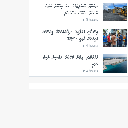
ދ.އަތޮޅު ހޮސްޕިޓަލުގެ އައު އިމާރާތް އަޅަން
ބޭނުންވާ ސާމާނު ގެންގޮސްފި
in 5 hours
އިންސާނީ ވަގުފާރީގެ ޝިކާރައަކަށްވާ މީހުންނަށް
އެހީވުމަށް ދާއިމީ ސެޓަޕެއް
in 4 hours
ހުޅުމާލޭގައި އިތުރު 5000 ހައުސިން ޔުނިޓް
އަޅަނީ
in 4 hours