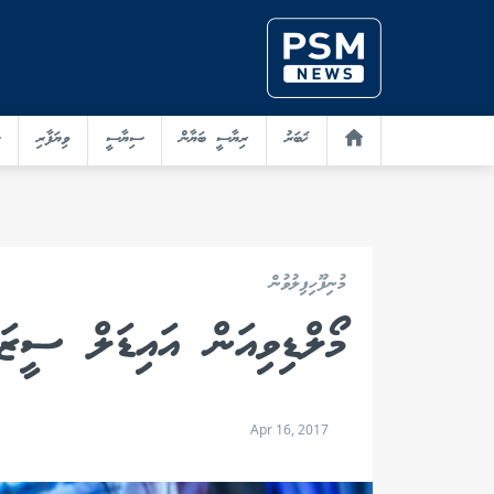
ޚަބަރު
ރިޔާސީ ބަޔާން
ސިޔާސީ
ވިޔަފާރި
މުނިފޫހިފިލުވުން
މޯލްޑިވިއަން އައިޑަލް ސީޒަން 2 : މިރޭ ކެޓީ 
Apr 16, 2017