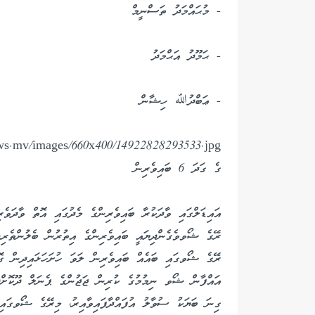
- މުޙައްމަދު ތަސްނީމް
- ޙަމޫދު އަޙްމަދު
- ޢަބްދުﷲ ހިޝާން
ގެ ގަދަ 6 ބައިވެރިން
އައިޑަލްގައި ވާދަކުރާ ބައިވެރިންގެ މެދުގައި އޮތް ވާދަވެ
ރޭގެ ޝޯވވެގެންދިޔައީ ބައިވެރިންގެ އިތުރުން ބެލުންތެރި
ރޭގެ ޝޯވގައި ބައެއް ބައިވެރިން ލަވަ ހުށަހަޅައިދިން ގޮ
އައްފާން ޝޯވ ނިމުމުގެ ކުރިން ޖަޖުންގެ ޕެނަލް ދޫކޮށްދި
ގިނަ ބަޔަކު ސުވާލު އުފައްދާފައިވާއިރު، މިރޭގެ ޝޯވގައި