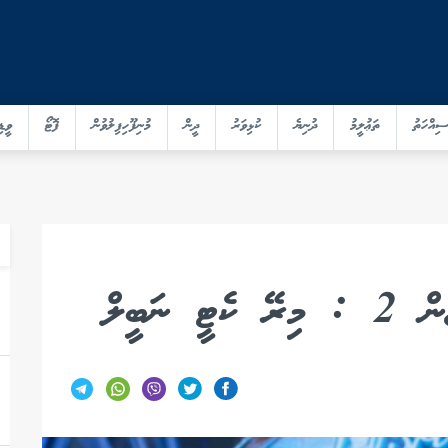
ސިއްހަތު
ތަޢުލީމު
ދުނިޔެ
ކުޅިވަރު
ދީން
މުނިފޫހިފިލުވުން
ފޮޓޯ
ވީޑި
ނަބީލް