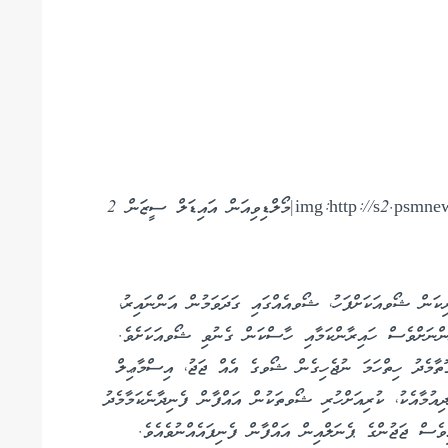
img:http://s2.psmnews.mv/images/660x400/14922828293533.jpg|މޯލްޑިވިއަން އައިޑަލް ސީޒަން 2
ރިކަން ޝޯވއަކަށްފަހު، ޝޯވއެއްގައި ގަދަވަމުން އަންނައިރު،
ންނަށްވެސް ހައިރާންކަމާއި ހާސްކަން ގެނުވި ޝޯވއަކަށެވެ.
ތާމެދު ހިތްހަމަ ނުޖެހިގެން ޝޯވގެ އެއް ޖަޖު، އިސްމާޢިލް
އުމާއެކު، ކުރިއަށްހުރި ޝޯވތަކުން އައްފާން ފެނިދާނެކަމާމެދު
ވެސް ޖަޖުންގެ ޕެނަލްއިން އައްފާން ފެނިފައެއްނުވެއެވެ.