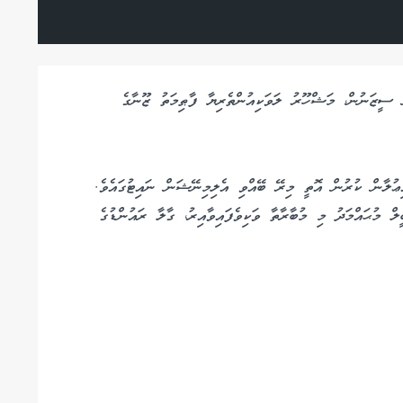
ވަނަ ސީޒަނުން، މަޝްހޫރު ލަވަކިއުންތެރިޔާ ފާޠިމަތު ޒޫނާގެ
ވިއަން އައިޑަލްގެ މިފަހަރުގެ ސީޒަންގެ ގަދަ 5 އިޢުލާން ކުރުން އޮތީ މިރޭ ބޭއްވި އެލިމިނޭޝަން ނައިޓުގައެވެ.
އަޙްމަދު ނަބީލް މުޙައްމަދު މި މުބާރާތާ ވަކިވެފައިވާއިރު، ގާލާ ރައުންޑުގެ