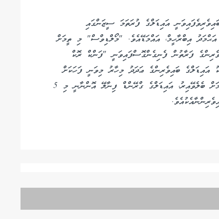
ިވެރިވެފައިވަނީ އައިޑަލްގެ ފުރަތަމަ ސީޒަންގައި
 އަޙްމަދު އިބްރާހީމް، އައްމަޑޭއެވެ. "މޯލްޑިވްސް" މި ތީމަށް
ރިންގެ ފަރާތުން ފެނިގެންގޮސްފައިވަނީ "ފަންކް ރޮކް
ު އައިޑަލްގެ ބައިވެރިންގެ ޢަދަދު މިހާރު މިވަނީ ފަހަކަށް
ތިރިވެފައެވެ. މިއާއެކު ޝޯވގެ ފޯރި އިތުރަށް ގަދަވާނެކަމަށް ބެލެވޭއިރު، އައިޑަލްގެ ގްރޭންޑް ފިނާލޭ އޮންނާނީ މި 5