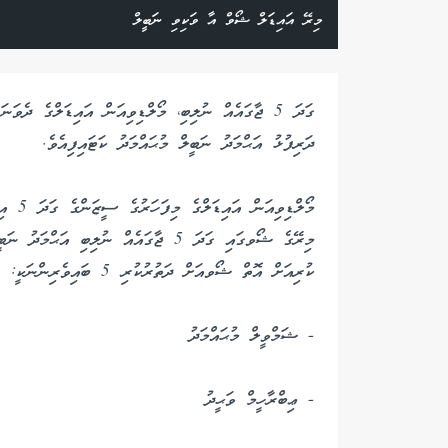
މިރޭ އައިޑަލް ޝޯވް އާ ވަކިވި ނަބީލް
ގަދަ 5 ޖާގައެއް ނުލިބި، މޯލްޑިވިއަން އައިޑަލްގެ ދެ
ދަރިފުޅު އަޙްމަދު ނަބީލް މުޙައްމަދު ކަޓައިފިއެވެ.
މޯލްޑި
މިރޭގެ ޝޯވގައި ގަދަ 5 ޖާގައެއް ނުލިބި 
ކުރިއަށް އޮތް ޝޯވއަށް ދަތުރުކުރި 5 ބައިވެރިންނަކީ:
- ޝަމްވީލް މުޙައްމަދު
- ޢިބްރާހީމް ވަޙީދު