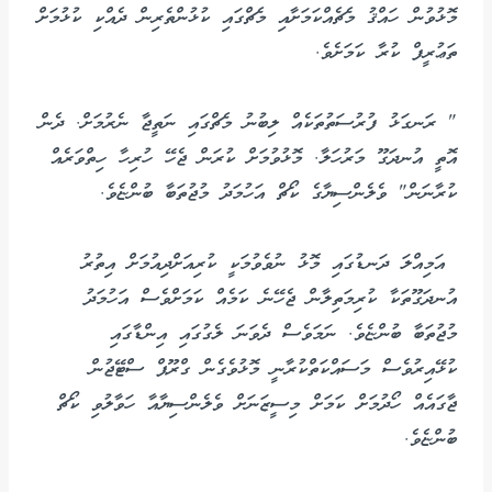
މޮޅުވުން ހައްޤު މެޗެއްކަމަށާއި މެޗްގައި ކުޅުންތެރިން ދެއްކި ކުޅުމަށް
ތަޢުރީފް ކުރާ ކަމަށެވެ.
" ރަނގަޅު ފުރުސަތުތަކެއް ލިބުނު މެޗްގައި ނަތީޖާ ނެރުމަށް. ދެން
އޮތީ އުނދަގޫ މަރުހަލާ. މޮޅުވުމަށް ކުރަން ޖެހޭ ހުރިހާ ހިތްވަރެއް
ކުރާނަން" ވެލެންސިޔާގެ ކޯޗް އަހުމަދު މުޖުތަބާ ބުންޏެވެ.
އަމިއްލަ ދަނޑުގައި މޮޅު ނުވެވުމަކީ ކުރިއަށްދިއުމަށް އިތުރު
އުނދަގޫތަކާ ކުރިމަތިލާން ޖެހޭނެ ކަމެއް ކަމަށްވެސް އަހުމަދު
މުޖުތަބާ ބުންޏެވެ. ނަމަވެސް ދެވަނަ ލެގުގައި އިންޑާގައި
ކުޅޭއިރުވެސް މަސައްކަތްކުރާނީ މޮޅުވެގެން ގްރޫޕް ސްޓޭޖުން
ޖާގައެއް ހޯދުމަށް ކަމަށް މިސީޒަނަށް ވެލެންސިޔާއާ ހަވާލުވި ކޯޗް
ބުންޏެވެ.