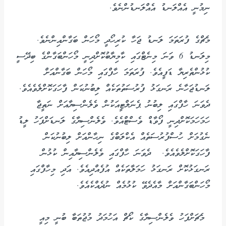
ނިމުނީ އެއްލަނޑު އެއްލަނޑުންނެވެ.
މެޗްގެ ފުރަތަމަ ލަނޑު ޖަހާ ކުރިހޯދީ މޯހަން ބަގާންއިންނެވެ.
މިލަނޑު 6 ވަނަ މިނެޓްގައި ކާމިޔާބުކޮށްދިނީ މޯހަންބަގާންގެ ބިދޭސީ
ކުޅުންތެރިޔާ ޑަފީއެވެ. ފުރަތަމަ ހާފްގައި މޯހަން ބަގާންއަށް
ލަނޑުޖަހާނެ ރަނގަޅު ފުރުސަތުތަކެއް ލިބުނުކަން ފާހަގަކޮށްލެވެއެވެ.
ދެވަނަ ހާފްގައި ލިބުނު ޕެނަލްޓީއަކުން ވެލެންސިޔާއަށް ނަތީޖާ
ހަމަހަމަކޮށްދިނީ ފޯވާޑް ވެސްޓްއެވެ. ވެލެންސިޔާގެ ލަނޑަށްފަހު ލީޑު
ނެގުމަށް ހުސްފުރުސަތެއް އެކްލަބްގެ ނިހާންއަށް ލިބުނުކަން
ފާހަގަކޮށްލެވެއެވެ. ދެވަނަ ހާފްގައި ވެލެންސިޔާއިން ކުޅުން
ރަނގަޅުކޮށް ރަނގަޅު ހަމަލާތަކެއް އުފެއްދިއެވެ. އަދި މިހާފްގައި
މޯހަންބަގާންއަށް މާއެދެވޭ ކުޅުމެއް ނުދެއްކެއެވެ.
މެޗަށްފަހު ވެލެންސިޔާގެ ކޯޗް އަހުމަދު މުޖުތަބާ ބުނީ މިއީ