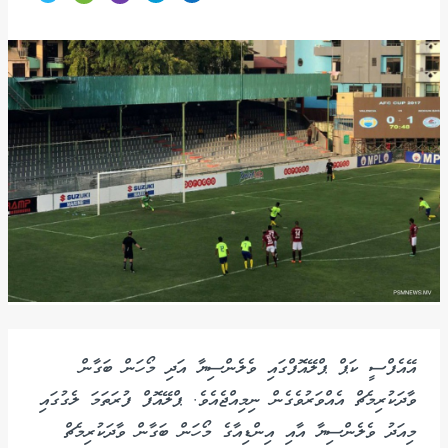
އޭއެފްސީ ކަޕް ޕްލޭއޮފްގައި ވެލެންސިޔާ އަދި މޯހަން ބަގާން
ވާދަކުރިމެޗް އެއްވަރުވެގެން ނިމިއްޖެއެވެ. ޕްލޭއޮފް ފުރަތަމަ ލެގުގައި
މިއަދު ވެލެންސިޔާ އާއި އިންޑިއާގެ މޯހަން ބަގާން ވާދަކުރިމެޗް