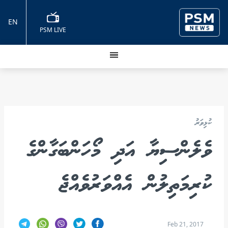
EN
PSM LIVE
ކުޅިވަރު
ވެލެންސިޔާ އަދި މޯހަންބަގާންގެ
ކުރިމަތިލުން އެއްވަރުވެއްޖެ
Feb 21, 2017