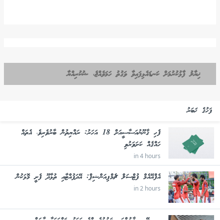
ޚިޔާލު ފާޅުކުރުމަށް ކަނޑައެޅިފައިވާ ވަގުތު ހަމަވެއްޖެ، ޝުކުރިއްޔާ
ފަހުގެ ޚަބަރު
ފެހި ޤާނޫނުއަސާސީއަށް 18 އަހަރު: ރައްޔިތުން ބާރުވެރިވެ، އެތައް
ހައްޤެއް ކަށަވަރުވި
in 4 hours
އެފްއޭއެމް ފުޓްސަލް ޗެމްޕިއަންޝިޕް: އޭދަފުއްޓާއި ތުޅާދޫ ފެށީ މޮޅަކުން
in 2 hours