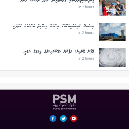
އިނގިރޭސިވިލާތުންއައި ފަތުރުވެރިންގެ އަދަދު ލައްކައަކާ ގާތަށް
in 2 hours
ރިސަރޗް ލައިބްރަރީއަކާއެކު ބިނާކުރާ މިސްކިތް އަންނަމަހު ހުޅުވަނީ
in 2 hours
ތޫފާން ޑޮލްފިން: ޖަޕާނުން ރައްކާތެރިކަމުގެ ފިޔަވަޅު އަޅަނީ
in 2 hours