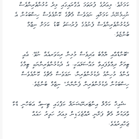
ކަމަށެވެ. މިއަދުގެ ފުރަތަމަ އެގާރައިގައި މިދެ ކުޅުންތެރިންވެސް
ނުހިމެނޭނެ ކަމަށާއި ނަމަވެސް މެޗްގެ ކޮންމެވެސް ހިސާބަކުން އެ
ދެކުޅުންތެރިންވެސް ފެނުމުގެ ފުރުސަތު ބޮޑު ކަމަށް ނިޒާމް
ބުންޏެވެ.
"ބޮންޑާއާއި ޔާމްބެ އަދިވެސް މުޅިން ރިކަވަރއެއް ނުވޭ. އެއީ
ޓީމަށް ދިމާވެފައިވާ މައްސަލައަކީ، އެ ދެކުޅުންތެރިންނަކީ ޓީމްގެ
އެންމެ މުހިންމު ދެކުޅުންތެރިން. ނަމަވެސް މެޗްގެ ކޮންމެވެސް
ހިސާބަކުން ދެކުޅުންތެރިން ފެންނާނެ" ނިޒާމް ބުންޏެވެ.
ޝެއިޚް ކަމާލް އިންޓަރނޭޝަނަލް ކަޕްގައި ޓީސީއާ އަބަހާނީ ޑާކާ
ވާދަކުރާ މެޗް ފަށާނީ ރާއްޖެގަޑިން މިއަދު ހަވީރު ހައެއް
ޖަހާއިރުއެވެ.