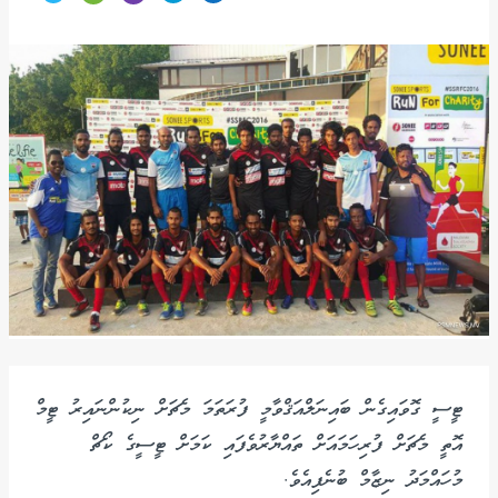
ޓީސީ ގޮވައިގެން ބައިނަލްއަޤްވާމީ ފުރަތަމަ މެޗަށް ނިކުންނައިރު ޓީމް
އޮތީ މެޗަށް ފުރިހަމައަށް ތައްޔާރުވެފައި ކަމަށް ޓީސީގެ ކޯޗް
މުހައްމަދު ނިޒާމް ބުނެފިއެވެ.