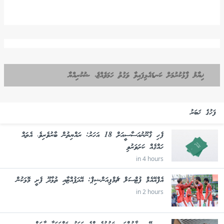
ޚިޔާލު ފާޅުކުރުމަށް ކަނޑައެޅިފައިވާ ވަގުތު ހަމަވެއްޖެ، ޝުކުރިއްޔާ
ފަހުގެ ޚަބަރު
ފެހި ޤާނޫނުއަސާސީއަށް 18 އަހަރު: ރައްޔިތުން ބާރުވެރިވެ، އެތައް
ހައްޤެއް ކަށަވަރުވި
in 4 hours
އެފްއޭއެމް ފުޓްސަލް ޗެމްޕިއަންޝިޕް: އޭދަފުއްޓާއި ތުޅާދޫ ފެށީ މޮޅަކުން
in 2 hours