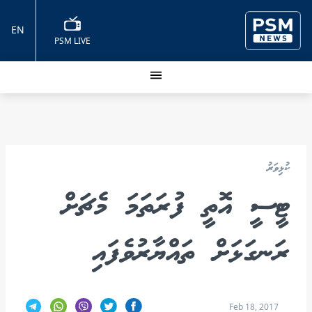
EN
PSM LIVE
ކުޅިވަރު
ޓީސީ އޮތީ ފުރަތަމަ މެޗަށް
ރަނގަޅަށް ތައްޔާރުވެފައި
Feb 18, 2017