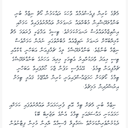
މެޗްގެ ކުރިން ޕީއެސްއެމްއާ ވާހަކަ ދައްކަމުން ކޯޗް ނިޒާމް ބުނީ
ބަންގްލަދޭޝްއިން މުބާރާތައް ރަނގަޅަށް ތައްޔާރުވެފައިވާ ކަމަށާއި
އިންތިޒާމްތައްވެސް ރަނގަޅުކަމަށެވެ. ޓީސީގެ އަމާޒަކީ ފުރަތަމަ މެޗް
ކާމިޔާބުކޮށް ރަނގަޅު ނަތީޖާއެއް މުބާރާތުގައި ނެރުން ކަމަށްވެސް
ނިޒާމް ބުންޏެވެ. ބަންގްލަދޭޝްގެ ލީގު ޗެމްޕިއަން އަބަހާނީ ޑާކާއާއި
ޓީސީ މިއަދު ވާދަކުރާއިރު އެޓީމަކީ މިދިޔަ އަހަރުގެ ބަންގްލަދޭޝްގެ
ޗެމްޕިއަން ޓީމެވެ. އޭއެފްސީ ކަޕުން ޖާގަ ހޯދާފައިވާ އަބަހާނީ
ޓީމްގެ ކޯޗަކަށް ހަމަޖައްސާފައިވަނީ ކުރިން ރާއްޖޭގެ ޤައުމީ ޓީމަށް
އިރުޝާދުދިން މަމިޗެވެ.
ނިޒާމް ބުނީ މެޗަށް ޓީމް އޮތީ ފުރިހަމައަށް ތައްޔާރުވެފައި ކަމަށާއި
ހަމައެކަނި މައްސަލައަކީ ޓީމްގެ އެންމެ ތަޖުރިބާ ބޮޑު
ދެކުޅުންތެރިންކަމަށްވާ ޝަމްވީލް ޤާސިމްއާ ޔާމިން މުޅިން ފިޓްނުވުން