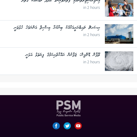
އިނގިރޭސިވިލާތުންއައި ފަތުރުވެރިންގެ އަދަދު ލައްކައަކާ ގާތަށް
in 2 hours
ރިސަރޗް ލައިބްރަރީއަކާއެކު ބިނާކުރާ މިސްކިތް އަންނަމަހު ހުޅުވަނީ
in 2 hours
ތޫފާން ޑޮލްފިން: ޖަޕާނުން ރައްކާތެރިކަމުގެ ފިޔަވަޅު އަޅަނީ
in 2 hours