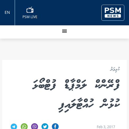
EN
PSM LIVE
ކުޅިވަރު
ފްރޭންކް ލަމްޕާޑް ފުޓްބޯޅަ
ކުޅުން ހުއްޓާލައިފި
Feb 3, 2017