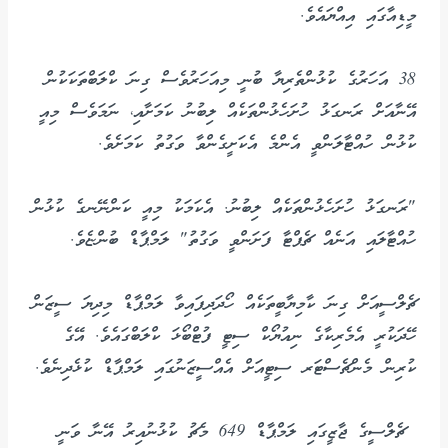
މީޑިއާގައި އިއްޔައެވެ.
38 އަހަރުގެ ކުޅުންތެރިޔާ ބުނީ މިއަހަރުވެސް ގިނަ ކްލަބްތަކަކުން
އޭނާއަށް ރަނގަޅު ހުށަހެޅުންތަކެއް ލިބުނު ކަމަށާއި، ނަމަވެސް މިއީ
ކުޅުން ހުއްޓާލަންވީ އެންމެ އެކަށީގެންވާ ވަގުތު ކަމަށެވެ.
"ރަނގަޅު ހުށަހެޅުންތަކެއް ލިބުނު. އެކަމަކު މިއީ ކަންނޭނގެ ކުޅުން
ހުއްޓާލައި އަނެއް ޗެޕްޓާ ފަށަންވީ ވަގުތު" ލަމްޕާޑް ބުންޏެވެ.
ޗެލްސީއަށް ގިނަ ކާމިޔާބީތަކެއް ހޯދަދިފައިވާ ލަމްޕާޑް މިދިޔަ ސީޒަން
ހޭދަކުރީ އެމެރިކާގެ ނިއުޔޯކް ސިޓީ ފުޓްބޯޅަ ކްލަބްގައެވެ. އޭގެ
ކުރިން މެންޗެސްޓަރ ސިޓީއަށް އެއްސީޒަނުގައި ލަމްޕާޑް ކުޅެދިނެވެ.
ޗެލްސީގެ ޖާޒީގައި ލަމްޕާޑް 649 މެޗު ކުޅުނުއިރު އޭނާ ވަނީ