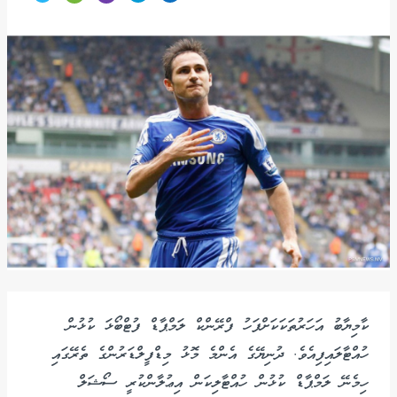
ކާމިޔާބު އަހަރުތަކަކަށްފަހު ފްރޭންކް ލަމްޕާޑް ފުޓްބޯޅަ ކުޅުން
ހުއްޓާލައިފިއެވެ. ދުނިޔޭގެ އެންމެ މޮޅު މިޑްފީލްޑަރުންގެ ތެރޭގައި
ހިމެނޭ ލަމްޕާޑް ކުޅުން ހުއްޓާލިކަން އިޢުލާންކުރީ ސޯޝަލް