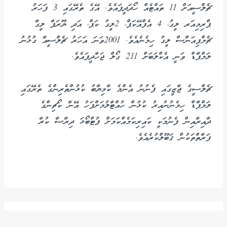
ޗެލްސީއަށް 11 ތައްޓެއް ހޯދަދީފައެވެ. އޭގެ ތެރޭގައި 3 ފަހަރު
ޕްރިމިއަރ ލީގު، 4 އެފްއޭކަޕް، 2ލީގު ކަޕް، އަދި ޔޫރަޕާ ލީގާ
ޗެމްޕިއަންސް ލީގު ހިމެނެއެވެ. 2001ވަނަ އަހަރު ޗެލްސީއާ ގުޅުނު
ލަމްޕާޑް ވަނީ އެކްލަބަށް 211 ގޯލް ޖަހާދީފައެވެ.
ޗެލްސީގެ ޖާޒީގައި ފެނުނު އެންމެ ކާމިޔާބު ކުޅުންތެރިންގެ ތެރޭގައި
ލަމްޕާޑް ހިމެނުނުއިރު ކުޅުން ހުއްޓާލުމަށްފަހު އޭނާ ކޯޗިންގެ
ދާއިރާއިން ފެނުމަކީ ކައިރިކަމެއްކަމަށް ފުޓްބޯޅަ ދިރާސާ ކުރާ
ފަރާތްތަކުން ޤަބޫލްކުރެއެވެ.