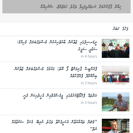
ޚިޔާލު ފާޅުކުރުމަށް ކަނޑައެޅިފައިވާ ވަގުތު ހަމަވެއްޖެ، ޝުކުރިއްޔާ
ފަހުގެ ޚަބަރު
ލީޑަރޝިޕުގައި ޒުވާނުން ބާރުވެރިކުރުން މުސްތަޤުބަލަށް މުހިއްމު:
ސަޢުދީ ސަފީރު
in 4 hours
ޕްރެކްޓިސް ޕާލިމަންޓް ފޯ ޔޫތު: ޤައުމުގެ މުސްތަޤުބަލަށް ޒުވާނުން
ބިނާކޮށްދޭ ޕްރޮގްރާމެއް
in 3 hours
ރަށްތައް ޕްރޮމޯޓްކުރުމުގައި ޕީއެސްއެމްއިން އެހީތެރިކަން ދެނީ
in 3 hours
"މެޗަށް ތައްޔާރުވާން އެކަށީގެންވާ ވަގުތު ނުލިބޭ، އެކަމާ ޝަކުވާއެއް
ނެތް"