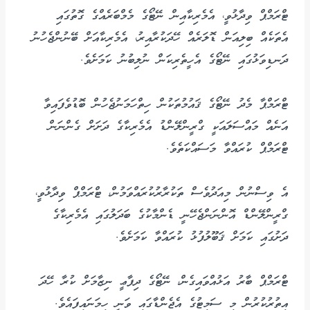
ޓްރަމްޕް ވިދާޅުވީ، އެމެރިކާއިން ނޭޓޯގެ މެމްބަރެއްގެ ގޮތުގައި
އެތަކެއް ބިލިއަން ޑޮލަރެއް ހޭދަކުރާއިރު، އެމެރިކާއަށް ބޭނުންޖެހުނު
ދަނޑިވަޅުގައި ނޭޓޯގެ އެހީތެރިކަން ނުލިބުނު ކަމަށެވެ.
ޓްރަމްޕާ މެދު ނޭޓޯގެ ޤައުމުތަކުން ހިތްހަމަނުޖެހުން ބޮޑުވެފައިވާ
އަނެއް މައްސަލައަކީ ގްރީންލޭންޑު އެމެރިކާގެ ދަށަށް ގެންނަން
ޓްރަމްޕް ކުރައްވާ މަސައްކަތެވެ.
އެ ވިސްނުން މިއަދުވެސް ތަކުރާރުކުރައްވަމުން، ޓްރަމްޕް ވިދާޅުވީ،
ގްރީންލޭންޑް އޮންނަންޖެހޭނީ ޑެންމާކުގެ ބަދަލުގައި އެމެރިކާގެ
ދަށުގައި ކަމަށް ޤަބޫލުފުޅު ކުރައްވާ ކަމަށެވެ.
ޓްރަމްޕް ބާރު އަޅުއްވައިގެން، ނޭޓޯގެ ދިފާޢީ ނިޒާމަށް ކުރާ ހޭދަ
އިތުރުކުރުން މި ސަމިޓުގެ އެޖެންޑާގައި ވަނީ ހިމަނައިފައެވެ.