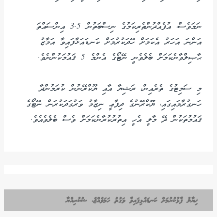
ނަމަވެސް، އުފެއްދުންތެރިކަމުގެ ނިސްބަތުން 3.5 އިންސައްތަ
އަންނަ އަހަރު އެކަމަށް ހޭދަކުރުމަށް ކަނޑައަޅާފައިވާ އަމާޒު
ޙާޞިލްވާނެކަމަށް ބެލެވެނީ ނޭޓޯގެ އެންމެ 5 ޤައުމަކުންނެވެ.
މި ސަމިޓުގެ ތެރެއިން، ރަޝިޔާ އާއި ޔޫކްރޭނުން ކުރަމުންދާ
ހަނގުރާމައިގައި، ޔޫކްރޭނުގެ ދިފާޢީ ނިޒާމު ވަރުގަދަކުރަން ނޭޓޯގެ
ޤައުމުތަކުން ދޭ މާލީ އެހީ އިތުރުކުރާނެކަމަށް ވެސް ބެލެވެއެވެ.
ޚިޔާލު ފާޅުކުރުމަށް ކަނޑައެޅިފައިވާ ވަގުތު ހަމަވެއްޖެ، ޝުކުރިއްޔާ