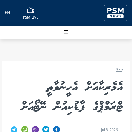
EN
PSM LIVE
ޚަބަރު
އެމެރިކާއަށް އެހީނުވާތީ
ޓްރަމްޕްގެ ފާޑުކިއުން ނޭޓޯއަށް
Jul 8, 2026