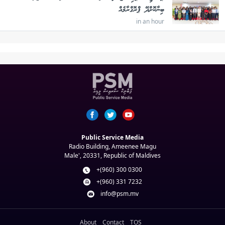
ބިނާކޮށްދޭ ޕްރޮގްރާމެއް
in an hour
Public Service Media
Radio Building, Ameenee Magu
Male', 20331, Republic of Maldives
+(960) 300 0300
+(960) 331 7232
info@psm.mv
About
Contact
TOS