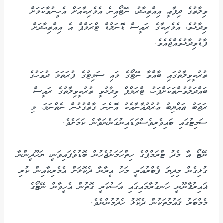
ވިލާތުގެ ދިފާޢީ އިއްތިޙާދު، ނޭޓޯއިން އެމެރިކާއަށް އެހީނުވާކަމަށް
ވިދާޅުވެ، އެމެރިކާގެ ރައީސް ޑޮނަލްޑް ޓްރަމްޕް އެ އިއްތިޙާދަށް
ފާޑުވިދާޅުވެއްޖެއެވެ.
ތުރުކީވިލާތުގައި ބާއްވާ ނޭޓޯގެ މައި ސަމިޓުގެ ފުރަތަމަ ދުވަހުގެ
ބައްދަލުވުންތަކަށްފަހު، ޓްރަމްޕް ވިދާޅުވީ ތުރުކީވިލާތުގެ ރައީސް
ރަޖަބު ޠައްޔިބު ޢުރުދުޣާނާއެކު އޮންނަ ގާތްގުޅުން ނެތްނަމަ، މި
ސަމިޓުގައި ބައިވެރިވެސްވަޑައިނުގަންނަވާނެ ކަމަށެވެ.
ނޭޓޯ އާ މެދު ޓްރަމްޕްގެ ހިތްހަމަނުޖެހުން ބޮޑުވެފައިވަނީ، ޔަހޫދީންނާ
ގުޅިގެން މިދިޔަ ފެބްރުއަރީ މަހު އީރާނާ ދެކޮޅަށް އެމެރިކާއިން ކުރި
ޣައިރުޤާނޫނީ ހަނގުރާމައިގައި އަސްކަރީ ގޮތުން އެހީވާން ނޭޓޯގެ
މެމްބަރު ޤައުމުތަކުން ދެކޮޅު ހެދުމުންނެވެ.