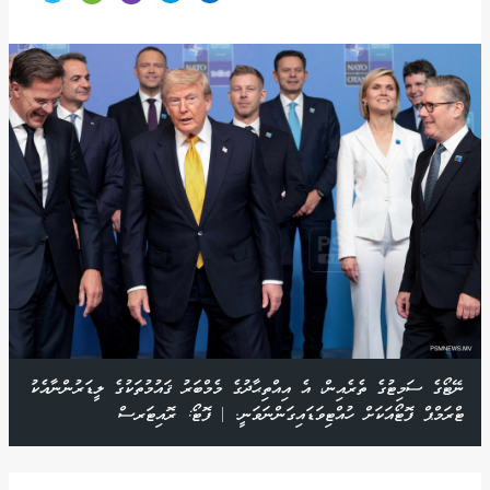
ނޭޓޯގެ ސަމިޓުގެ ތެރެއިން، އެ އިއްތިޙާދުގެ މެމްބަރު ޤައުމުތަކުގެ ލީޑަރުންނާއެކު
ޓްރަމްޕް ފޮޓޯއަކަށް ހުއްޓިވަޑައިގަންނަވަނީ. | ފޮޓޯ: ރޮއިޓަރސް