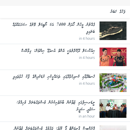
ފަހުގެ ޚަބަރު
ގެއްލުނު މީހުން ހޯދަން 7400 އަކަ ނޯޓިކަލް މޭލުގެ ސަރަޙައްދެއް
ބަލައިފި
in 4 hours
ނިއުކާސަލް ދޫކޮށްލުމަކީ އެންމެ އުނދަގޫ ނިންމުން: ގިމާރޭސް
in 4 hours
ހެނބަދޫއާއި ކެނދިކުޅުދޫގައި ތަރައްޤީކުރި ކުޑަކުދިންގެ ޕާކު ހުޅުވައިފި
in 4 hours
ލީޑަރޝިޕުގައި ޒުވާނުން ބާރުވެރިކުރުން މުސްތަޤުބަލަށް މުހިއްމު:
ސަޢުދީ ސަފީރު
in an hour
ޕްރެކްޓިސް ޕާލިމަންޓް ފޯ ޔޫތު: ޤައުމުގެ މުސްތަޤުބަލަށް ޒުވާނުން