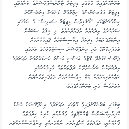
ބަޔާންކޮށްފައިވާ ގޮތުގައި ޑިޖިޓަލް ޓްރާންސްފޮމޭޝަންގެ ކަންކަމާއި
ޑިޖިޓަލް ގަވަރނަންސްގެ ނިޒާމާގުޅޭ ކަންކަން ވިލަރެސްކޮށް
ހިންގުމަށްޓަކައި "މޯލްޑިވްސް ޑިޖިޓަލް ސަރވިސް" ގެ ނަމުގައި
ސަރުކާރުގެ އިދާރާއެއް އުފައްދާނެއެވެ. މި ބިލުގެ ސަބަބުން
އިންޓައޮޕަރަބަލް ޑިޖިޓަލް އިކޯސިސްޓަމެއް ޤާއިމުކުރުމަށް
މަގުފަހިކޮށްދޭ އަދި އިންފޮމޭޝަން ސިސްޓަމްތަކުގެ މެދުގައި
ޕްރޮސެސްކުރެވޭ ޑޭޓާގެ އަސާސީ އަސްލު ކަނޑައެޅުމަށް ދައުލަތުގެ
އިދާރާތަކުނުް ބަރޯސާވެވޭނެ ދަފުތަރުތައް ގާއިމުކުރުމާއި
ރައްކާތެރިކަމާއެކު ޑޭޓާ ހިއްސާކުރުމަށް މަގުފަހިވެގެންދާނެ
ކަމަށްވެސް ވަނީ ބަޔާންކޮށްފައެވެ.
ބިލުގައި ބަޔާންކޮށްފައިވާ ގޮތުގައި ދައުލަތުގެ އިންފޮމޭޝަން އެންޑް
ކޮމިއުނިކޭޝަންސް ޓެކްނޮލޮޖީއާ ގުޅުންހުރި ހުރިހާ ޚިދުމަތެއް
ފޯރުކޮށްދީ، ދައުލަތުގެ ކޮމްޕިއުޓަރ ނެޓްވަރކާއި އިންފްރާސްޓްރަކްޗަރ