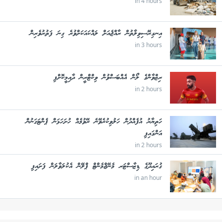
in 4 hours
އިނގިރޭސިވިލާތުން ރާއްޖެއަށް ލައްކައަކަށްވުރެ ގިނަ ފަތުރުވެރިން
in 3 hours
ރިޒްވާންގެ ލޯން އެއްބަސްވުން ވިކްޓްރީން ދާއިމީކޮށްފި
in 2 hours
ހަތިޔާރު އުފެއްދުން ހަލުވިކުރެވޭނެ ރޭވުމެއް ހުށަހަޅަން ޕެންޓަގަނުން
އަންގައިފި
in 2 hours
ގުރައިދޫގެ ޑިޒާސްޓަރ މެނޭޖްމެންޓް ޕްލޭން އެކުލަވާލަން ފަށައިފި
in an hour