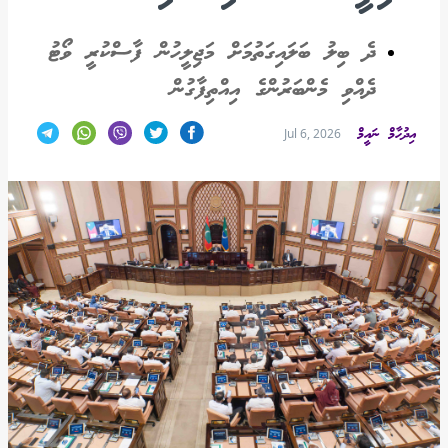
ދެ ބިލު ބަލައިގަތުމަށް މަޖިލީހުން ފާސްކުރީ ވޯޓު
ދެއްވި މެންބަރުންގެ އިއްތިފާގުން
އިދުހާމް ނައީމް
Jul 6, 2026