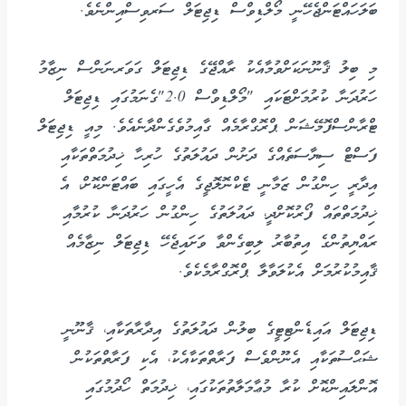
ބަލަހައްޓަންޖެހޭނީ މޯލްޑިވްސް ޑިޖިޓަލް ސަރވިސްއިންނެވެ.
މި ބިލު ޤާނޫނަކަށްވުމާއެކު ރާއްޖޭގެ ޑިޖިޓަލް ގަވަރނަންސް ނިޒާމު
ހަރުދަނާ ކުރުމަށްޓަކައި "މޯލްޑިވްސް 2.0"ގެނަމުގައި ޑިޖިޓަލް
ޓްރާންސްފޮމޭޝަން ޕްރޮގްރާމެއް ގާއިމުވެގެންދާނެއެވެ. މިއީ ޑިޖިޓަލް
ފަސްޓް ސިޔާސަތެއްގެ ދަށުން ދައުލަތުގެ ހުރިހާ ޚިދުމަތްތަކާއި
އިދާރީ ހިންގުން ޒަމާނީ ޓެކްނޮލޮޖީގެ އެހީގައި ބައްޓަންކޮށް، އެ
ޚިދުމަތްތައް ފޯރުކޮށްދީ، ދައުލަތުގެ ހިންގުން ހަރުދަނާ ކުރުމާއި
ރައްޔިތުންގެ އިތުބާރު ލިބިގެންވާ ވަށައިޖެހޭ ޑިޖިޓަލް ނިޒާމެއް
ޤާއިމުކުރުމަށް އެކުލަވާލާ ޕްރޮގްރާމެކެވެ.
ޑިޖިޓަލް އައިޑެންޓިޓީގެ ބިލުން ދައުލަތުގެ އިދާރާތަކާއި، ޤާނޫނީ
ޝަޙްސުތަކާއި އެނޫންވެސް ފަރާތްތަކާއެކު، އެކި ފަރާތްތަކުން
އޮންލައިންކޮށް ކުރާ މުޢާމަލާތުތަކުގައި، ޚިދުމަތް ހޯދުމުގައި