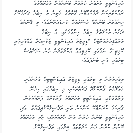
އައިޑެންޓިޓީ ކަށަވަރު ކުރުމަށް ބޭނުންކުރާ މައުލޫމާތުގެ
ރައްކާތެރިކަން ދެމެހެއްޓޭނެ ގޮތެއްގެ މަތިން އެ ނިޒާމް ފަރުމާކޮށް
ހިންގުމަށް ބޭނުންވާ އުސޫލުތައް ކަނޑައަޅާނެއެވެ. މި ޤާނޫނުގެ
ދަށުން އެކުލަވާލާ ނިޒާމް ހިންގުމަށާއި، އެ ނިޒާމް
ތަރައްޤީކުރުމަށްޓަކާ "ޑިޖިޓަލް އައިޑެންޓިޓީ ޓެކްނިކަލް އެޑްވައިޒަރީ
ކޮމިޓީ"ގެ ނަމުގައި ކޮމިޓީއެއް އެކުލަވާލަން ވާނެ ކަމަށްވެސް
ބިލުގައި ވަނީ ބުނެފައެވެ.
މީގެއިތުރުން މި ބިލުގައި ޑިޖިޓަލް އައިޑެންޓިޓީއާ ގުޅުންހުރި
މައުލޫމާތު ފޯރުކޮށްދޭ ފަރާތްތަކާއި، މި ނިޒާމުގައި ހިމެނޭ
ފަރާތްތަކާއި، އައިޑެންޓިޓީ މަޢުލޫމާތު ފޯރުކޮށްދޭ ފަރާތްތަކުން
ފުރިހަމަ ކުރަންޖެހޭ ކަންކަން ވަނީ ތަފްސީލްކޮށްދީފައެވެ. އަދި،
އައިޑެންޓިޓީ ބޭނުން ކުރުން މަނާ ހާލަތްތަކާއި، ޒާތީ މައުލޫމާތު
ބޭނުން ކުރުން މަނާ ހާލަތްތައް ބިލުގައި ތަފްސީލްކޮށް