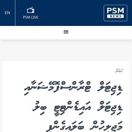
EN
PSM LIVE
ޚަބަރު
ޑިޖިޓަލް ޓްރާންސްފޮމޭޝަނާއި
ޑިޖިޓަލް އައިޑެންޓިޓީ ބިލު
މަޖިލީހުން ބަލައިގެންފި