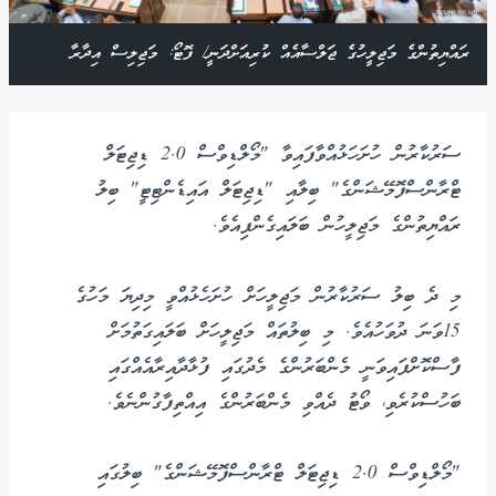
ރައްޔިތުންގެ މަޖިލީހުގެ ޖަލްސާއެއް ކުރިއަށްދަނީ/ ފޮޓޯ: މަޖިލިސް އިދާރާ
ސަރުކާރުން ހުށަހަޅުއްވާފައިވާ "މޯލްޑިވްސް 2.0 ޑިޖިޓަލް
ޓްރާންސްފޮމޭޝަންގެ" ބިލާއި "ޑިޖިޓަލް އައިޑެންޓިޓީ" ބިލު
ރައްޔިތުންގެ މަޖިލީހުން ބަލައިގެންފިއެވެ.
މި ދެ ބިލު ސަރުކާރުން މަޖިލީހަށް ހުށަހެޅުއްވީ މިދިޔަ މަހުގެ
15ވަނަ ދުވަހުއެވެ. މި ބިލުތައް މަޖިލީހަށް ބަލައިގަތުމަށް
ފާސްކޮށްފައިވަނީ މެންބަރުންގެ މެދުގައި ފުޅާދާއިރާއެއްގައި
ބަހުސްކުރެވި، ވޯޓު ދެއްވި މެންބަރުންގެ އިއްތިފާގުންނެވެ.
"މޯލްޑިވްސް 2.0 ޑިޖިޓަލް ޓްރާންސްފޮމޭޝަންގެ" ބިލުގައި