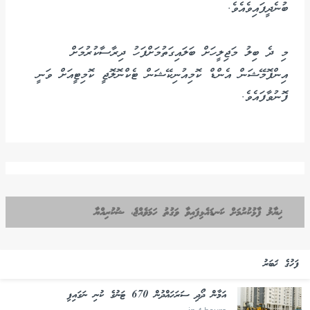
ބުނެދީފައިވެއެވެ.
މި ދެ ބިލު މަޖިލީހަށް ބަލައިގަތުމަށްފަހު ދިރާސާކުރުމަށް
އިންފޮމޭޝަން އެންޑް ކޮމިއުނިކޭޝަން ޓެކްނޮލޮޖީ ކޮމިޓީއަށް ވަނީ
ފޮނުވާފައެވެ.
ޚިޔާލު ފާޅުކުރުމަށް ކަނޑައެޅިފައިވާ ވަގުތު ހަމަވެއްޖެ، ޝުކުރިއްޔާ
ފަހުގެ ޚަބަރު
އަމާން ދޯދި ސަރަހައްދުން 670 ޓަނުގެ ކުނި ނަގައިފި