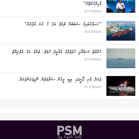
ގާއިމްކުރެވޭނެ"
in 4 hours
"ހަނގުރާމައިގެ ސަބަބުން ތެލުގެ އަގު 3 ގުނަ އުފުލުނު"
in 4 hours
ހުރްމުޒް ކަނޑުއޮޅި ހުޅުވުމުގެ އުއްމީދު ކުޑަވެ، ތެލުގެ އަގު އުފުލިއްޖެ
in 4 hours
ފަރަށް އެރި ދޯނީގައި ތިބި މީހުން ސަލާމަތުން ނޮޅިވަރަންފަރަށް
in 3 hours