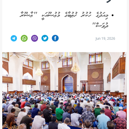
މިއަދުގެ ހުކުރު ޚުޠުބާގެ މުޢުޟޫއަކީ "ޢާޝޫރާ
ދުވަސް"
Jun 19, 2026