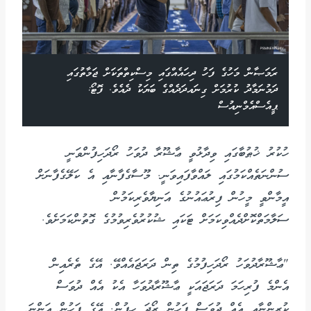
ރަމަޞާން މަހުގެ ފަހު ދިހައެއްގައި މިސްކިތްތަކަށް ޖަމާތުގައި
ދަމުނަމާދު ކުރުމަށް ގިނައދަދެއްގެ ބަޔަކު ދެއެވެ. ފޮޓޯ:
ޕީއެސްއެމްނިއުސް
ހުކުރު ޚުޠުބާގައި ވިދާޅުވީ ޢާޝޫރާ ދުވަހު ރޯދަހިފުންވަނީ
ސުންނަތެއްކަމުގައި ލައްވާފައިވަނީ. މޫސާގެފާނާއި އެ ކަލޭގެފާނަށް
އީމާންވީ މީހުން ފިރުޢައުނުގެ އަނިޔާވެރިކަމުން
ސަލާމަތްކޮށްދެއްވިކަމަށް ޓަކައި ޝުކުރުވެރިވުމުގެ ގޮތުންކަމަށެވެ.
"ޢާޝޫރާދުވަހު ރޯދަހިފުމުގެ ތިން ދަރަޖައެއްވޭ. އޭގެ ތެރެއިން
އެންމެ ފުރިހަމަ ދަރަޖައަކީ ޢާޝޫރާދުވަހާ އެކު އެއް ދުވަސް
ކުރީންނާއި އެއް ދުވަސް ފަހުން ރޯދަ ހިފުން. އޭގެ ފަހުން އަންނަ