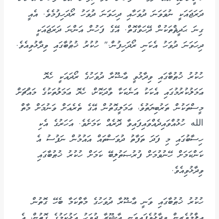
ދަރަޖައަކީ ނުވަވަނަ ދުވަހާއި ދިހަވަނަ ދުވަހު ރޯދަހިފުމެވެ. އެއީ
ގިނަ ޙަދީޘްތަކުން ދޭހަވާގޮތް. އޭގެ ފަހުން އަންނަ ދަރަޖައަކީ
ދިހަވަނަ ދުވަހު އެކަނި ރޯދަހިފުން." ހުކުރު ޚުޠުބާގައި ވިދާޅުވިއެވެ.
ހުކުރު ޚުޠުބާގައި ވިދާޅުވީ ޢާޝޫރާ ދުވަހުގެ ރޯދައަކީ ހެޔޮ
ޢަމަލުކުރުމުގައި އެކަކު އަނެކަކާ ވާދަކޮށް، ހެޔޮ ޢަމަލުތަކުގެ މައްޗަށް
މީސްތަކުން ތަރުބިޔަތުވެ، ޢަމަލީގޮތުން އޭގެ ތެރެއަށް ވަނުމަށް މާތް
الله ހުޅުއްވައިދެއްވައިފައިވާ ދޮރެއް ކަމަށެވެ. އަހަރުގެ އެކި
ހިސާބުގައި މި ފަދަ ތަފާތު ދުވަސްތައް އައުމުން ނަފުސު އެ
ކަންކަމަށް ހޭނުވުމަށް ފުރުޞަތުލިބޭ ކަމަށް ހުކުރު ޚުޠުބާގައި
ވިދާޅުވިއެވެ.
ހުކުރު ޚުޠުބާގައި ވަނީ ޢާޝޫރާ ދުވަހުގެ މާތްކަމާ ބެހޭ ގޮތުން
ޢިލްމުވެރީން ވިދާޅުވެފައިވަނީ ޢާޝޫރާ ދުވަހު އަޅުކަމުގެ ގޮތުން، އެ