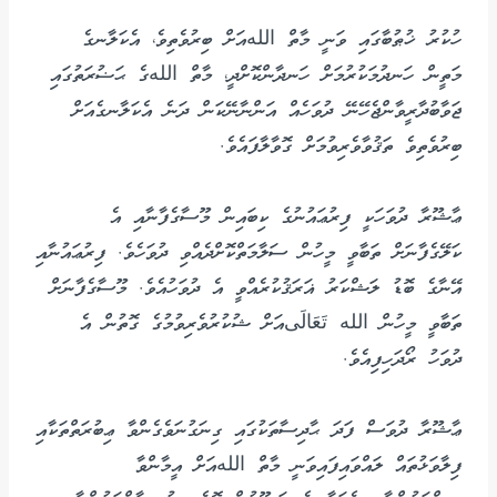
ހުކުރު ޚުޠުބާގައި ވަނީ މާތް اللهއަށް ބިރުވެތިވެ، އެކަލާނގެ
މަތީން ހަނދުމަކުރުމަށް ހަނދާންކޮށްދީ، މާތް اللهގެ ޙަޟުރަތުގައި
ޖަވާބުދާރީވާންޖެހޭނޭ ދުވަހެއް އަންނާނޭކަން ދަނެ އެކަލާނގެއަށް
ބިރުވެތިވެ ތަޤުވާވެރިވުމަށް ގޮވާލާފައެވެ.
ޢާޝޫރާ ދުވަހަކީ ފިރުޢައުނުގެ ކިބައިން މޫސާގެފާނާއި އެ
ކަލޭގެފާނަށް ތަބާވީ މީހުން ސަލާމަތްކޮށްދެއްވި ދުވަހެވެ. ފިރުޢައުނާއި
އޭނާގެ ބޮޑު ލަޝްކަރު ޣަރަޤުކުރެއްވީ އެ ދުވަހުއެވެ. މޫސާގެފާނަށް
ތަބާވީ މީހުން الله تَعَالَىއަށް ޝުކުރުވެރިވުމުގެ ގޮތުން އެ
ދުވަހު ރޯދަހިފިއެވެ.
ޢާޝޫރާ ދުވަސް ފަދަ ޙާދިސާތަކުގައި ގިނަގުނަވެގެންވާ ޢިބުރަތްތަކާއި
ފިލާވަޅުތައް ލައްވައިފައިވަނީ މާތް اللهއަށް އީމާންވާ