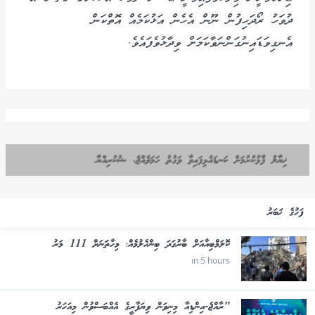
ދުވަހު ރޯދަހިފުން ނޫން އެހެން އަޅުކަމެއް އޮތްކަން
އެނގިވަޑައިނުގަންނަވާކަމަށް ވިދާޅުވެފައެވެ.
ޚިޔާލު ފާޅުކުރުމަށް ކަނޑައެޅިފައިވާ ވަގުތު ހަމަވެއްޖެ، ޝުކުރިއްޔާ
ފަހުގެ ޚަބަރު
ކޮލަމްބިއާއަށް ބާރުގަދަ ބިންހެލުމެއް؛ މިހާތަަނަށް 111 މަރު
in 5 hours
"ރާއްޖެ-އިންޑިއާ މިނިވަން ވިޔަފާރީގެ އެއްބަސްވުން މިއަހަރު