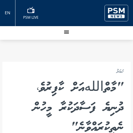
EN
PSM LIVE
ޚަބަރު
"މާތްاللهއަށް ކާފިރުވެ،
ދުނިޔެ ފަސާދަކުރާ މީހުން
ނެތިކުރައްވާނެ"