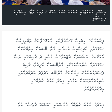
އިސްލާމީ މަރުކަޒުގައި ކުރެވުނު ހުކުރު ނަމާދު / ފައިލް ފޮޓޯ: އިސްލާމިކް
މިނިސްޓްރީ
ފިރުޢައުނުގެ ކިބައިން މޫސާގެފާނާއި އެކަލޭގެފާނަށް ތަބާވީމީހުން
ސަލާމަތްވީ ހާދިސާއިން އެނގެނީ، މާތް اللهއަށް އިތުބާރުކޮށް
އެކަލާނގެ ޙަޟުރަތަށް ރުޖޫޢަވެގެން މެނުވީ ދެ ދުނިޔޭގައި ވެސް
ސަލާމަތެއް ނެތްކަންކަމަށާއި މާތްاللهއަށް ކާފިރުވެ، ދުނިޔެ
ފަސާދަކުރަންއުޅޭ މީހުންނަށް މާތްالله ގަދަފަދަ ޢަޛާބުދެއްވައި
ނެތިކުރައްވާނޭކަން ކަމުގައި މިއަދު ހުކުރު ޚުޠުބާގައި
ވިދާޅުވެއްޖެއެވެ.
މިއަދުގެ ހުކުރު ޚުޠުބާގެ މުޢުޟޫއަކީ "ޢާޝޫރާ ދުވަސް" އެވެ.