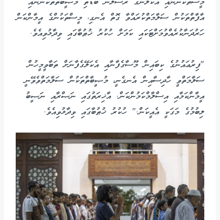
މީސްތަކުންނާއި އެކަލާނގެ ރަސޫލުން ބޮޑެތި މުޞީބާތްތަކުންނާއި
އާފާތްތަކުން ސަލާމަތްކުރައްވާ ގޮތް އެނގި، މީސްތަކުންގެ އީމާންކަން
ހަރުދަނާކުރެއްވުމަށްޓަކައި ކަމަށް ހުކުރު ޚުޠުބާގައި ވިދާޅުވިއެވެ.
"ފިރުޢައުނުގެ ކިބައިން މޫސާގެފާނާއި އެކަލޭގެފާނަށް ތަބާވީމީހުން
ސަލާމަތްވީ ހާދިސާއިން އެނގެނީ، މުޞީބާތްތަކުން ސަލާމަތްވެވޭނީ
އީމާންކަމާއި އިސްލާމްކަމުންކަން. އާޚިރަތުގައި ނަޞްރާއި ނަޞީބު
ލިބުމުގެ މަގަކީ އެއީކަން." ހުކުރު ޚުޠުބާގައި ވިދާޅުވިއެވެ.