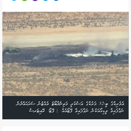
އެމެރިކާގެ ބީ-52 މަރުކާގެ އަސްކަރީ މަތިންދާބޯޓު ވެއްޓުނު ސަރަޙައްދުން
ނަގާފައިވާ ވީޑިއޯއަކުން ނަގާފައިވާ ފޮޓޯއެއް. | ފޮޓޯ: ރޮއިޓަރސް