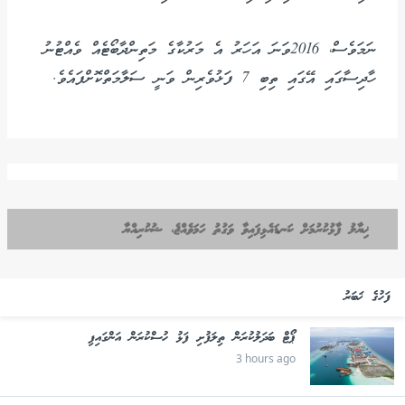
ނަމަވެސް، 2016ވަނަ އަހަރު އެ މަރުކާގެ މަތިންދާބޯޓެއް ވެއްޓުނު
ހާދިސާގައި އޭގައި ތިބި 7 ފަޅުވެރިން ވަނީ ސަލާމަތްކޮށްފައެވެ.
ޚިޔާލު ފާޅުކުރުމަށް ކަނޑައެޅިފައިވާ ވަގުތު ހަމަވެއްޖެ، ޝުކުރިއްޔާ
ފަހުގެ ޚަބަރު
ޕޯޓް ބަދަލުކުރަން ތިލަފުށި ފަޅު ހުސްކުރަން އަންގައިފި
3 hours ago