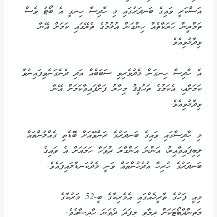
އަސްކަރީ ވައިގެ ބަނދަރުގައި މި ހާދިސާ ހިނގީ އެ ބޯޓު ވެސް
ތަމްރީން ހަރަކާތެއް ހިންގަން އުޅުމުގެ ތެރޭގައި ކަމަށް އޭނާ
ވިދާޅުވިއެވެ.
އެ ހާދިސާ ހިނގަން މެދުވެރިވި ސަބަބެއް އަދި ދެނެގަނެވިފައިނުވާ
ކަމަށާއި، އެކަމުގެ ތަޙުޤީޤު މިހާރު ފަށާފައިވާކަމަށް އޭނާ
ވިދާޅުވިއެވެ.
މި ހާދިސާގައި ވައިގެ ބަނދަރުގެ ރަންވޭއަށް ބޮޑެތި ގެއްލުންތައް
ލިބިފައިވާއިރު، އަންނަ އަންގާރަ ދުވަހާ ހަމައަށް އެ ވައިގެ
ބަނދަރުގެ ހުރިހާ އުދުހުންތައް ވަނީ މެދުކަނޑާލައިފައެވެ.
މިއީ ފަހުގެ ތާރީޚެއްގައި އެމެރިކާގެ ބީ-52 މަރުކާގެ
މަތިންދާބޯޓަކަށް ދިމާވި މިފަދަ ދެވަނަ ހާދިސާއެވެ.