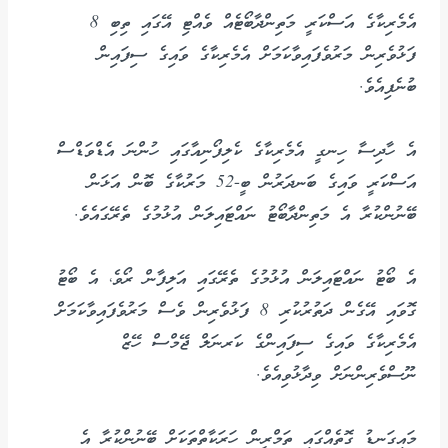
އެމެރިކާގެ އަސްކަރީ މަތިންދާބޯޓެއް ވެއްޓި އޭގައި ތިބި 8
ފަޅުވެރިން މަރުވެފައިވާކަމަށް އެމެރިކާގެ ވައިގެ ސިފައިން
ބުނެފިއެވެ.
އެ ހާދިސާ ހިނގީ އެމެރިކާގެ ކެލިފޯނިއާގައި ހުންނަ އެޑްވަޑްސް
އަސްކަރީ ވައިގެ ބަނދަރުން ބީ-52 މަރުކާގެ ބޮން އަޅަން
ބޭނުންކުރާ އެ މަތިންދާބޯޓު ނައްޓައިލަން އުޅުމުގެ ތެރޭގައެވެ.
އެ ބޯޓު ނައްޓައިލަން އުޅުމުގެ ތެރޭގައި އަލިފާން ރޯވެ، އެ ބޯޓު
ގޮވައި އޭގެން ދަތުރުކުރި 8 ފަޅުވެރިން ވެސް މަރުވެފައިވާކަމަށް
އެމެރިކާގެ ވައިގެ ސިފައިންގެ ކަރނަލް ޖޭމްސް ހޭޒް
ނޫސްވެރިންނަށް ވިދާޅުވިއެވެ.
މައިގަނޑު ގޮތެއްގައި ތަމްރީން ހަރަކާތްތަކަށް ބޭނުންކުރާ އެ