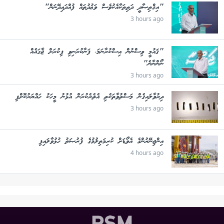
"އިޤްތިޞާދީ ދަތިތަކާއެކުވެސް ވަޢުދުތައް ފުއްދައިދޭނަން"
3 hours ago
"ޤައުމީ ވިސްނުން އިސްކުރާނަމަ، ފަނާކުރަނިވި ފިކުރަށް ޖާގައެއް
ނޯންނާނެ"
3 hours ago
ދިރުވާލައިގެން މަސްތުވާތަކެތި އެތެރެކުރަން އުޅުނު މީހަކު ހައްޔަރުކޮށްފި
3 hours ago
އިންޖިނޭރުންގެ އެވޯޑަށް ކުރިމަތިލުމުގެ ފުރުޞަތު ހުޅުވާލައިފި
4 hours ago