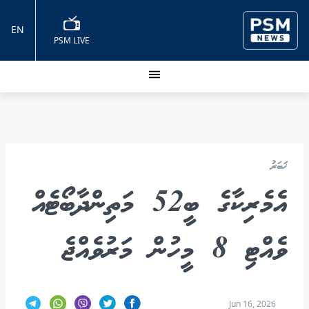
EN
PSM LIVE
ޚަބަރު
އެމެރިކާގެ ބީ52 މަތިންދާބޯޓެއް
ވެއްޓި 8 މީހުން މަރުވެއްޖެ
Jun 16, 2026