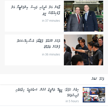
ޖޯޑަން އަށް ނުދީހުރި ފައިސާ، އިންފަންޓީނޯ އަށް
ފާޑުކިއުމާއެކު ދީފި
in 37 minutes
ދެކުނު ކޮރެޔާގެ ފުޓްބޯޅަ އެސޯސިއޭޝަނަށް
ފުލުހުން ވަދެއްޖެ
in 36 minutes
ފަހުގެ ޚަބަރު
ނިމުނު ހަފުތާ: ޕީޓީއޭ ތަންފީޒު ކުރުން، ކަނޑުމަތީގެ ހިތާމަވެރި
ހާދިސާތަކެއް
in 5 hours