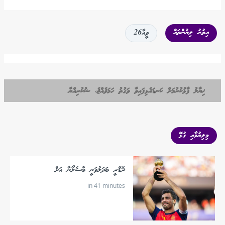
އިތުރު ލިޔުންތައް
ވީއާ26
ޚިޔާލު ފާޅުކުރުމަށް ކަނޑައެޅިފައިވާ ވަގުތު ހަމަވެއްޖެ، ޝުކުރިއްޔާ
މިލިޔުމާއި ގުޅޭ
ރޮޑްރީ ބަދަލުވަނީ ބާސެލޯނާ އަށް
in 41 minutes