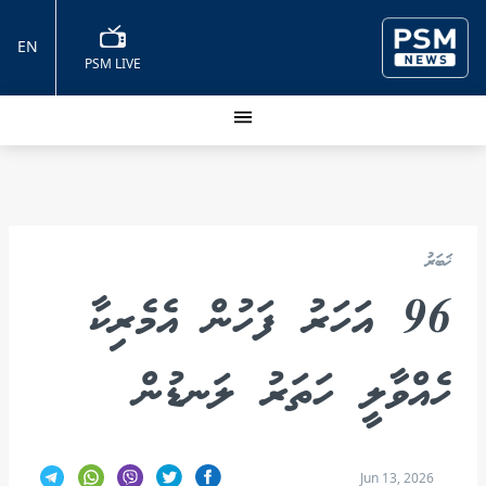
EN
PSM LIVE
ޚަބަރު
96 އަހަރު ފަހުން އެމެރިކާ
ހެއްވާލީ ހަތަރު ލަނޑުން
Jun 13, 2026