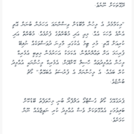
ދޭގޮތަކަށް ނޫނެވެ.
"މިކަމާމެދު އެ މީހުން މާބޮޑަށް ވިސްނާނަމަ އަހަރެން ބުނަން އޮތީ
އެންމެ ވާހަކަ އެއް. މިއީ އަދި މުބާރާތުގެ ފެށުމެއް. މުބާރާތް އަދި
ކުރިއަށް އޮތީ. މުޅި ޓީމު އެކުގައި މާގިނަ ދުވަސްތަކެއް ނުލިބޭ
ފުރިހަމަ އަށް ތައްޔާރުވާން. އެކަމަކު އަހަރުމެން މިތިބީ އެމެރިކާ
މީހުން އުއްމީދުތައް ހާސިލް ކޮށްދޭން. އެމެރިކާ މީހުންނަކީ އުއްމީދު
ކުރާ ބައެއް. އެ މީހުންނަށް އެ ފުރުސަތު އެބައޮތް،" ކޯޗު
ބުންޏެވެ.
ޕެރަގުއޭގެ ކޯޗު ގުސްޓާވޯ އަލްފާރޯ ބުނީ މިހާތަފާތު ބޮޑުކޮށް
ބަލިވުމަކީ އެއްގޮތަކަށް ވެސް އުއްމީދު ކުރި ނަތީޖާއެއް ނޫން
ކަމަށެވެ.