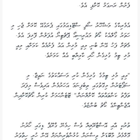
ފެށުން ރަނގަޅު ކޮށްފި އެވެ.
އެމެރިކާގެ މަޝްހޫރު ސޯފީ ސްޓޭޑިއަމުގައި ޕެރަގުއޭ ކޮޅަށް ޖެހި މި
ހަތަރު ގޯލާއެކު ކޯޗު މައުރީސިއޯ ޕޮޗެޓީނޯ އުފަލުން ފޮޅިފަ އެވެ.
މެޗަށް ފަހު އޭނާ ބުނީ މިއީ މުޅިން އައު ފެށުމެއް ކަމަށާއި މިއީ
މުޅި ޓީމު ގުޅިގެން ހޯދި ކާމިޔާބީ އެއް ކަމަށެވެ.
"މިއީ މުޅި ޓީމުގެ ގުޅިގެން ކުރި މަސައްކަތުގެ ނަތީޖާ. މި
ސަޕޯޓަރުން މިގޮތުގައި ތިބެފިނަމަ އަހަރުމެން އަދިވެސް މިފަދަ
ތަފާތު ކަންތައްތައް ކޮށްލާނަން،" ޓޮޓެންހަމަށް ކުރިން ކޯޗުކޮށްދިން
އާޖެންޓީނާގެ ކޯޗު ބުންޏެވެ.
ތުރުކީ އާއި އޮސްޓްރޭލިޔާ ވެސް ހިމެނޭ ގްރޫޕް ޑީގައި ހޯދުނު
މޮޅާމެދު މާބޮޑަށް ވިސްނަން ކުޅުންތެރިންނަށް އޭނާ ހުރީ ހިތްވަރު