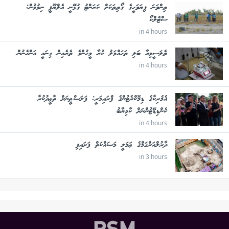
ތިންވަނަ ފިޔަވަހީގެ ގޯތިތަކަށް ކަރަންޓު ގުޅޭނީ އެލްޔޫޕީ ނިމުމުން:
ސްޓެލްކޯ
in 4 hours
ތެލަސީމިއާ ބަލި ތަހައްމަލު ކުރާ މީހުންގެ ތެރެއިން ގިނައީ އަންހެނުން
in 4 hours
އެމެރިކާގެ ޑިމޮކްރެޓުންގެ ޕްރައިމަރީ: ފަލަސްޠީނަށް ތާޢީދުކުރާ
ކެންޑިޑޭޓުންނަށް ކާމިޔާބު
in 4 hours
ދާރުލްއަރްޤަމްގެ ޢަމަލީ މަސައްކަތް ފަށައިފި
in 3 hours