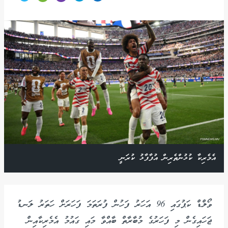
އެމެރިކާ ކުޅުންތެރިން އުފާފާޅު ކުރަނީ
ވޯލްޑް ކަޕުގައި 96 އަހަރު ފަހުން ފުރަތަމަ ފަހަރަށް ހަތަރު ލަނޑު
ޖަހައިގެން މި ފަހަރުގެ މުބާރާތް ބާއްވާ މައި ގައުމު އެމެރިކާއިން