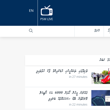
EN
PSM LIVE
އޯ
ކޮލަމް
ުގެ ޚަބަރު
ވެލިދޫގައި ތަރައްޤީކުރި ކުޑަކުދިންގެ ޕާކު ހުޅުވައިފި
in 27 minutes
ގެއްލުނު މީހުން ހޯދަން 6000 އަކަ ނޯޓިކަލް
މޭލަށްވުރެ ބޮޑު ސަރަހައްދެއް ބަލައިފި
in 22 minutes