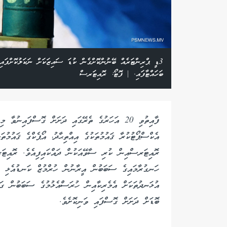
3ޑީ ޕްރިންޓަރެއް ބޭނުންކޮށްގެން ކުޑަ ސައިޒަކަށް ނަކަލުކޮށްފައި
ބަހައްޓާފައި. | ފޮޓޯ: ރޮއިޓަރސް
ފާއިތުވި 20 އަހަރުގެ ތެރޭގައި ދަށަށް ގޮސްފައިނު
އެކްސްޕޯޓުކުރާ ޤައުމުތަކުގެ އިއްތިޙާދު، އޯޕެކްގެ ޤައުމުތ
ރޮއިޓަރސްއިން ކުރި ސާވޭއަކުން ދައްކައިފިއެވެ. ރޮއިޓަ
ހަނގުރާމައިގެ ސަބަބުން އީރާނުން ހުރްމުޒް ކަނޑުއެޅި ބ
އުޅަނދުތަކަށް އެމެރިކާއިން ހުރަސްއެޅުމުގެ ސަބަބުން ގަ
ބޮޑަށް ދަށަށް ގޮސްފައި ވަނިކޮށެވެ.