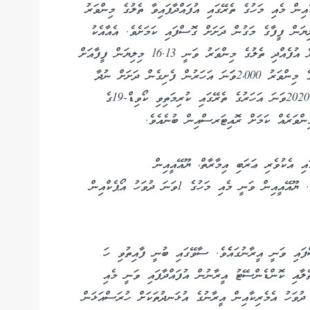
ހިމެނޭ އޯޕެކްއިން މެއި މަހުގެ ތެރޭގައި އުފައްދާފައިވާ ތެލުގެ މިންވަރު
 ކުރީ މަހާ އަޅާބަލައިއިރު ދުވާލަކު 1.06 މިލިޔަން ފީފާގެ މަގުން ދަށަށް ގޮސްފައި ކަމަށެވެ. އެއާއެކު
މެއި މަހުގެ ތެރޭގައި ދުވާލެއްގެ މައްޗަށް އެ ޤައުމުތަކުން އުފެއްދި ތެލުގެ މިންވަރު ވަނީ 16.13 މިލިޔަން ފީފާއަށް
ދަށްވެފައެވެ. މިއީ މަހެއްގެ މައްޗަށް އުފައްދާފައިވާ ތެލުގެ މިންވަރު 2،000ވަަނަ އަހަރުން ފެށިގެން ދަށަށް ނުދާ
މިންވަރެއް ކަމަށް ސާވޭއިން ވަނީ ފާހަގަވެފައެވެ. އެއީ 2020ވަނަ އަހަރުގެ ތެރޭގައި ކުރިމަތިވި ކޯވިޑް-19ގެ
ންވަރެއް ކަމަށް ރޮއިޓަރސްއިން ބުނެއެވެ.
އި އެކުވެރި ޢަރަބި އިމާރާތް، ޔޫއޭއީއިން
އެކްސްޕޯޓުކޮށްފައިވާ ތެލުގެ ޢަަދަދު ހިމަނާފައެއް ނުވެއެވެ. ޔޫއޭއީއިން ވަނީ މެއި މަހުގެ 1ވަނަ ދުވަހު އޯޕެކްއިން
ފައި ވަނީ އީރާނުގައެެވެ. ސާވޭގައި ބުނީ ފާއިތުވި ހަ
ެލާއި ކޮންޑެންސޭޓު އީރާނުން އުފައްދާފައި ވަނީ މެއި
ެރޭގައި ކަމަށެވެ. އެއީ އޭޕްރިލް މަހުގެ 13ވަނަ ދުވަހު އެމެރިކާއިން އީރާނުގެ އުޅަނދުތަކަށް ހުރަސްއަޅަން