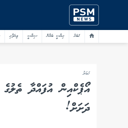
ޚަބަރު
ރިޔާސީ ބަޔާން
ސިޔާސީ
ވިޔަފާރި
ޚަބަރު
އޯޕެކްއިން އުފައްދާ ތެލުގެ 
ދަށަށް!