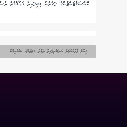
ކޮންސަލްޓަންޓުންގެ ފަރާތުން ލިބިފައިވާ މަޢުލޫމާތު ވެސް ބ
ޚިޔާލު ފާޅުކުރުމަށް ކަނޑައެޅިފައިވާ ވަގުތު ހަމަވެއްޖެ، ޝުކުރިއްޔާ