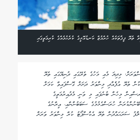
ވާ ތެޔޮ ފީފާތަކެއް ހުރްމުޒް ކަނޑުއޮޅީގެ ކުރެހުމެއްގެ ކުރިމަތީގައި
ވާ މިންވަރަށް, މިދިޔަ މެއި މަހުގެ ތެރޭގައި ދުނިޔޭގައި ތެޔޮ
ަކުން ތެޔޮ އުފެެއްދި މިންވަރު ދަށަށް ގޮސްފައިވާ ކަމަށް
ރސްއިން މިހެން ބުނެފައި މި ވަނީ މެދުއިރުމަތީގެ
ޭނުންކުރަން ހުރަސްއެޅުމުގެ ސަބަބުންނާއި، އީރާނުގެ
ލްފު ސަރަޙައްދުން ތެޔޮ އެކްސްޕޯޓު ކުރާ މިންވަރު ވަަރަށް