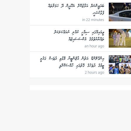
ބަދަވީންނަށް އަމާޒުކޮށް ޔަހޫދީން ދޭ ހަމަލާތައް
ފުޅާކުރަނީ
in 22 minutes
ވީއައިއޭގައި ސިއްހީ ކުއްލި ނުރައްކަލަކަށް
ތައްޔާރުވުމުގެ އެކްސަސައިޒެއް
an hour ago
އިންގްލޭންޑް އަތުން އާޖެންޓީނާ މޮޅުވި ދުވަސް ގައުމީ
ޓީމުގެ ދުވަހުގެ ގޮތުގައި ހާއްސަކޮށްފި
2 hours ago