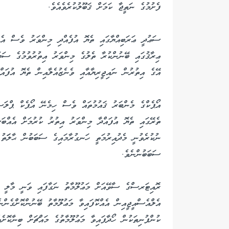
ފެށުމުގެ ނަތީޖާ ކަމަށް ޤަބޫލުކުރެވެއެވެ.
ސަޢުދީ ޢަރަބިއްޔާގައި ތެޔޮ އުފެއްދި މިންވަރު ވެސް އެ
ޢިރާޤުގައި ބޭނުންކުރާ ތެލުގެ މިންވަރު އިތުރުވުމުގެ ސަބ
އޭގެ އިތުރުން ނައިޖީރިޔާއާއި ވެނެޒުއެލާއިން ތެޔޮ އުފައް
ތެރޭގައި ތެޔޮ އުފައްދާ މިންވަރު އިތުރު ކުރުމަށް އެއް
ނުކުރެވުނީ މެދުއިރުމަތީ ހަނގުރާމައިގެ ސަބަބުން ޙާލަަތު 
ސަބަބުންނެވެ.
ރޮއިޓަރސްގެ ސާވޭއަށް މަޢުލޫމާތު ނަގާފައި ވަނީ މާލީ ތަ
އެލްއެސްއީޖީއިން އެއްކޮފައިވާ މަޢުލޫމާތު ބޭނުންކޮށްގެންނ
ކުންފުނިތަކުން ހޯދާފައިވާ މަޢުލޫމާތުގެ މައްޗަށް ބިނާކޮށެ