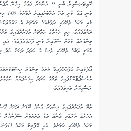
ރޮއިޓަރސްއިން ބުނީ 11 މެންބަރު ޤައުމު 
ވަނީ އޭގެ
ޢާމަލީ ވަބާގެ ތެރޭގައި ވެސް އެ ޢަދަދު ދަށަށް ނުދާ މި
އޯޕެކްއިން އުފައްދާފައިވާ ތެލުގެ މިންވަރު ހިސާބުކުރުމުގަ
ރަސްމީކޮށް ވަކިވެފައެވެ.
ތެޔޮ އުފައްދާފައިވާ މިންވަރު އެންމެ ބޮޑަށް ދަށަށް ގޮސް
އަަހަރުގެ ތެރޭގައި އެންމެ މަޑު ޢަދަދަކަށް ސާފުނުކުރާ ތ
މަހުގެ ތ