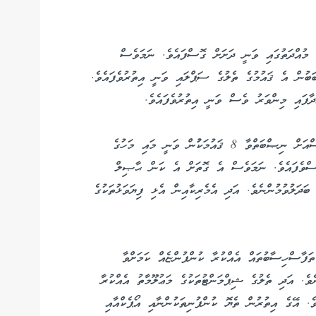
 މުއްދަތުގައި ވަނީ ދަށަށް ގޮސްފައެވެ. ނަމަވެސް
ަބުން އެ ޤައުމުގެ ތެލުގެ ސަޕްލައި ވަނީ އިތުރުވެފައެވެ.
ދާފައި މިންވަރު ވެސް ވަނީ އިތުރުވެފައެވެ.
އޯޕެކްގެ މެންބަރު ޤައުމުތައް ވެސް ހިމެނޭ އޯޕެކް ޕްލަސްއަށް ނިޞްބަތްވާ 8 ޤައުމަކުުން ވަނީ މައި މަހުގެ
ބަސްވެފައެވެ. ނަމަވެސް އެ ގޮތަށް އެ ކަން ޙާޞިލް
ބަދަލުވުމުންނެވެ. އަދި އެމެރިކާއިން އެޅި ފިޔަވަޅުތަކުގެ
ފާސްހިސާބުތައް އެއްކުރާ ކުންފުންޏެއް ކަމަށްވާ
ެވެ. އަދި ތެލުގެ ޝިޕްމަންޓުތަކުގެ މަޢުލޫމާތު އެއްކުރާ
ވެ. އޭގެ އިތުރުން ތެޔޮ ކުންފުނިތަކުންނާއި އޯޕެކްއާއި