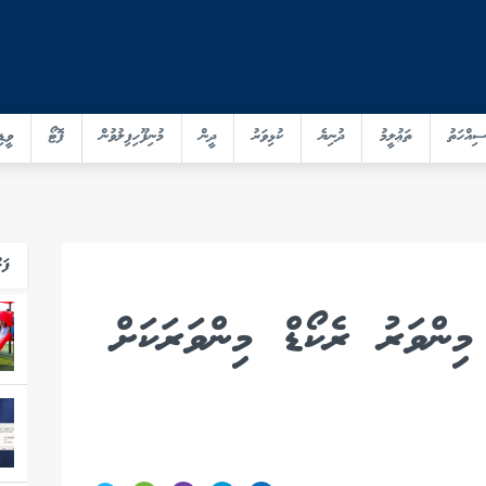
ސިއްހަތު
ތަޢުލީމު
ދުނިޔެ
ކުޅިވަރު
ދީން
މުނިފޫހިފިލުވުން
ފޮޓޯ
ވީޑި
ފަހ
މިންވަރު ރެކޯޑް މިންވަރަކަށް