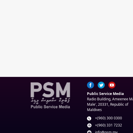
Public Service Media
Radio Building, Ameenee 
Male', 20331, Republic of
Maldives
+(960) 300 0300
+(960) 331 7232
info@psm.mv