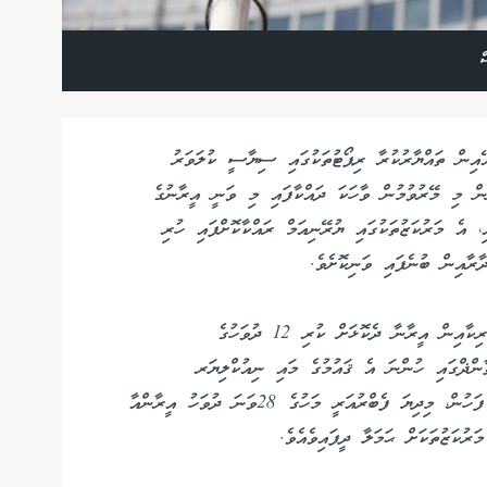
ް
އޭއިން ތައްޔާރުކުރާ ރިޕޯޓުތަކުގައި ސިޔާސީ ކުލަވަރު
ުން މި މޭރުވުމުން ވާހަކަ ދައްކާފައި މި ވަނީ އީރާނުގެ
 އެ މަރުކަޒުތަކުގައި ޔުރޭނިއަމް ރައްކާކޮށްފައި ހުރި
ާރާއިން ބުނެފައި ވަނިކޮށެވެ.
މިދިޔަ އަހަރުގެ ޖޫން މަހުގެ ތެރޭގައި ޔަހޫދީންނާއި އެމެރިކާއިން އީރާނާ ދެކޮޅަށް ކުރި 12 ދުވަހުގެ
ންޛްގައި ހުންނަ އެ ޤައުމުގެ މައި ނިއުކްލިޔަރ
މަރުކަޒުތަކަށް އެމެރިކާއިން ވަނީ ޙަމަލާ ދީފައެވެ. އޭގެ ފަހުން، މިދިޔަ ފެބްރުއަރީ މަހުގެ 28ވަނަ ދުވަހު އީރާންއާ
ރުކަޒުތަކަށް ޙަމަލާ ދީފައިވެއެވެ.