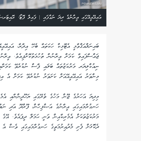
އައިއޭއީއޭގައި އީރާނުގެ ދިދަ ނަގާފައި | ފައިލް ފޮޓޯ: ރޮއިޓަރސ
ބައިނަލްއަޤްވާމީ އެޓޮމިކް ހަކަތައާ ބެހޭ އިދާރާ، އައިއޭއީ
ޖައްސާފައިވާ ކަމަށް އީރާނުން ތުހުމަތުކޮށްފިއެވެ. އީރާނ
ނިއުކްލިޔަރ މަރުކަޒުތައް ބަލައި ފާސް ނުކުރެވޭ ކަމަށާއި،
މިންވަރު އައިއޭއީއޭއަށް ކަށަވަރު ނުކުރެވޭ ކަމަށް އެ އިދ
ހަނގުރާމައިގައި އީރާނުގެ އަޞްފިހާން، ފޫރްދޫ އަދި ނަޠާ
ދެކޮަޅަށް ފެށި މެދުއިރުމަތީގެ ހަނގުރާމައިގައި ވެސް އެ މަ