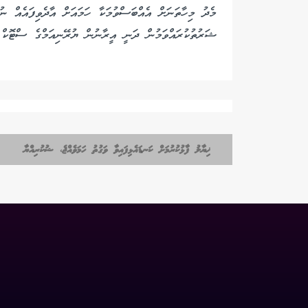
މެދު މިހާތަނަށް އެއްބަސްވުމަކާ ހަމައަށް އާދެވިފައެއް ނު
ޝަރުތުކުރައްވަމުން ދަނީ އީރާނުން ޔުރޭނިއަމްގެ ސްޓޮކް އ
ޚިޔާލު ފާޅުކުރުމަށް ކަނޑައެޅިފައިވާ ވަގުތު ހަމަވެއްޖެ، ޝުކުރިއްޔާ