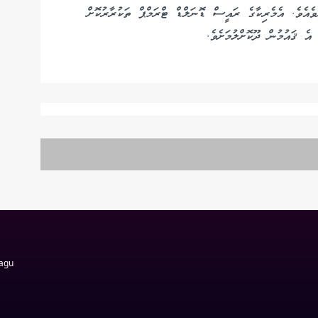
ވެއެވެ. އެމެރިކާގެ ރައީސް ޑޮނަލްޑް ޓްރަމްޕް ތަކުރާރުކޮށް
ެ ޤައުމުން ދޫކޮށްލުމަށެވެ.
Magu