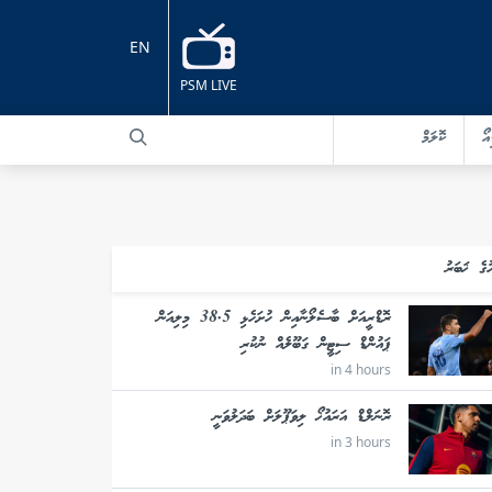
EN
PSM LIVE
އޯ
ކޮލަމް
ުގެ ޚަބަރު
ރޮޑްރީއަށް ބާސެލޯނާއިން ހުށަހެޅި 38.5 މިލިއަން
ޕައުންޑް ސިޓީން ގަބޫލެއް ނުކުރި
in 4 hours
ރޮނަލްޑް އަރައުޚޯ ލިވަޕޫލަށް ބަދަލުވަނީ
in 3 hours