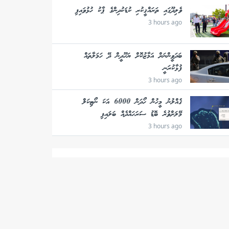
ވެލިދޫގައި ތަރައްޤީކުރި ކުޑަކުދިންގެ ޕާކު ހުޅުވައިފި
3 hours ago
ބަދަވީންނަށް އަމާޒުކޮށް ޔަހޫދީން ދޭ ހަމަލާތައް
ފުޅާކުރަނީ
3 hours ago
ގެއްލުނު މީހުން ހޯދަން 6000 އަކަ ނޯޓިކަލް
މޭލަށްވުރެ ބޮޑު ސަރަހައްދެއް ބަލައިފި
3 hours ago