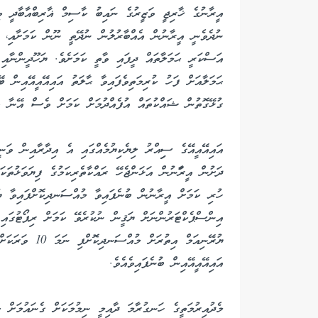
އީރާނުގެ ޚާރިޖީ ވަޒީރުގެ ނައިބު ކާސިމް ޣާރިބްއާބާދީ ވި
ނުދެވެނީ އީރާނުން އެއްބާރުލުން ނުދޭތީ ނޫން ކަމަށާއި، އ
އަސްކަރީ ޙަމަލާތައް ދީފައި ވާތީ ކަމަށެވެ. ޔަހޫދީންނާއި
ޙަމަލާއަށް ފަހު ކުރިމަތިވެފައިވާ ޙާލަތު އައިއޭއީއޭއިން
ގުޅޭގޮތުން ޝައްކުތައް އުފެއްދުމަށް ކަމަށް ވެސް އޭނާ ވިދ
އައިއޭއީއޭގެ ސިިއްރު ލިޔެކިޔުމެއްގައި އެ އިދާރާއިން ވަ
ދަށުން އީރާަނުން އަޅަންޖެހޭ ރައްކާތެރިކަމުގެ ފިޔަވަޅުތަކ
ހުރި ކަމަށް އީރާނުން ބުނެފައިވާ މުއްސަނދިކޮށްފައިވާ ޔ
އިންސްޕެކްޓަރުންނަށް ޔަޤީން ނުކުރެވޭ ކަމަށް ރިޕޯޓުގައި 
ޔުރޭނިއަމް އިތު
އައިއޭއީއޭއިން ބުނެފައިވެއެވެ.
މެދުއިރުމަތީގެ ހަނގުރާމަ ދާއިމީ ނިމުމަކަށް ގެނައުމަށް 