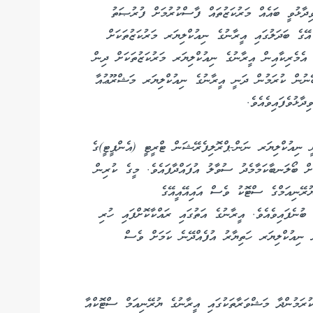
ދާޅުވީ ބައެއް މަރުކަޒުތައް ފާސްކުރުމަށް ފުރުޞަތު
ޭގެ ބަދަލުގައި އީރާނުގެ ނިއުކްލިޔަރ މަރުކަޒުތަކަށް
 އެމެރިކާއިން އީރާނުގެ ނިއުކްލިޔަރ މަރުކަޒުތަކަށް ދިން
 ބޭނުން ކުރަމުން ދަނީ އީރާނުގެ ނިއުކްލިޔަރ މަޝްރޫޢުއާ
ާޅުވެފައިވެއެވެ.
ނީ ނިއުކްލިޔަރ ނަން-ޕްރޮލިފެރޭޝަން ޓްރީޓީ (އެންޕީޓީ)ގެ
ަށް ބޯލަނބާކަމާމެދު ސުވާލު އުފައްދާފައެވެ. މީގެ ކުރިން
ުރޭނިއަމްގެ ސްޓޮކު ވެސް އައިއޭއީއޭގެ
ބުނެފައިވެއެވެ. އީރާނުގެ އަތުގައި ރައްކާކޮށްފައި ހުރި
ރަށް މުއްސަނދިކޮށްފި ނަމަ 10 ވަރަކަށް ނިއުކްލިޔަރ ހަތިޔާރު އުފެއްދޭނެ ކަމަށް ވެސް
ކުރަމުންދާ މަޝްވަރާތަކުގައި އީރާނުގެ ޔުރޭނިއަމް ސްޓޮކްއާ