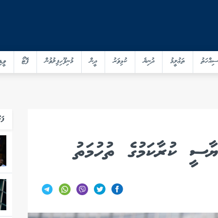
ސިއްހަތު
ތަޢުލީމު
ދުނިޔެ
ކުޅިވަރު
ދީން
މުނިފޫހިފިލުވުން
ފޮޓޯ
ވީޑި
ފަހ
ޔާސީ ކުރާކަމުގެ ތުހުމަތު