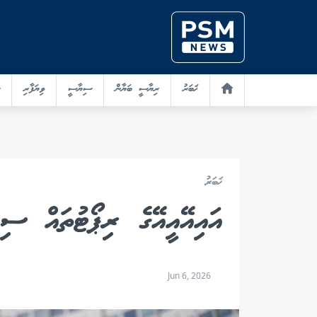
ޚަބަރު
ރިޔާސީ ބަޔާން
ސިޔާސީ
ވިޔަފާރި
ޚަބަރު
އައިއޭއީއޭގެ ރިޕޯޓުތައް ސި
Jun 6, 2026