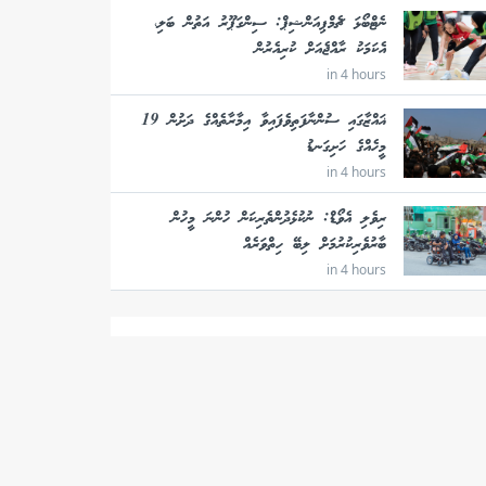
ނެޓްބޯޅަ ޗެމްޕިއަންޝިޕް: ސިންގަޕޫރު އަތުން ބަލި،
އެކަމަކު ރާއްޖެއަށް ކުރިއެރުން
in 4 hours
ޣައްޒާގައި ސުންނާފަތިވެފައިވާ އިމާރާތެއްގެ ދަށުން 19
މީހެއްގެ ހަށިގަނޑު
in 4 hours
ރިވެލި އެވޯޑް: ނުކުޅެދުންތެރިކަން ހުންނަ މީހުން
ބާރުވެރިކުރުމަށް ލިބޭ ހިތްވަރެއް
in 4 hours