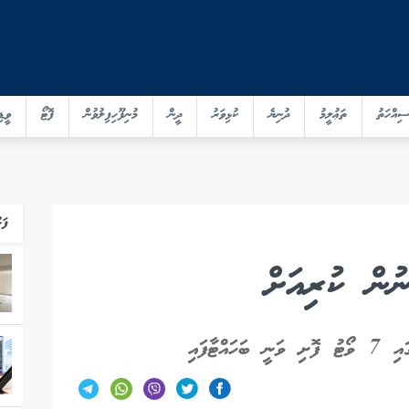
ސިއްހަތު
ތަޢުލީމު
ދުނިޔެ
ކުޅިވަރު
ދީން
މުނިފޫހިފިލުވުން
ފޮޓޯ
ވީޑި
ފަހ
ުން ކުރިއަށް
ްޓާފައި