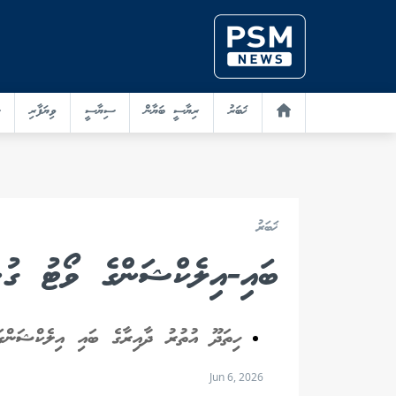
ޚަބަރު
ރިޔާސީ ބަޔާން
ސިޔާސީ
ވިޔަފާރި
ޚަބަރު
ބައި-އިލެކްޝަންގެ ވޯޓު ގުނ
ހިތަދޫ އުތުރު ދާއިރާގެ ބައި އިލެކްޝަންގައި 7 ވޯޓު ފޮށި ވަނީ ބަހައ
Jun 6, 2026