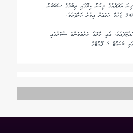
ގިނަ އަދަދެއްގެ މީހުން ކިޔޫގައި ތިބުމުގެ ސަބަބުން
ޯޓު ފޮއްޓެއްވަނީ ބަހައްޓާފައެވެ. އެއީ، މާލޭގެ ދަރުމަވަންތަ ސްކޫލުގައި