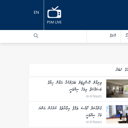
EN
PSM LIVE
އޯ
ކޮލަމް
ުގެ ޚަބަރު
ވިލިމާލެ ހޮސްޕިޓަލު ބަދަލުކުރާ އަމާން ހިޔާގެ
މަސައްކަތް މިމަހު ނިންމަނީ
in 4 hours
ޤުރްއާނަށް ޚާއްޞަ ވަޤްފު އިމާރާތުގެ ކުރެހުން އަންނަ
މަހު ނިންމަނީ
in 4 hours