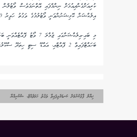
ކުރިއަށްގެންދިއުމަށް ނިންމާފައި އޮތްނަމަވެސް، ވޯޓުލާން 
އިލެކްޝަން ކޮމިޝަނުންވަނީ ވޯޓުލުމުގެ ވަގުތު ހަވީރު 5:00 ޖެހުމާ ހަމައަށް އިތުރު ކޮށްފައެވެ.
މި ބައި-އިލެކްޝަންގައި ޖުމްލަ 7 ވ
ބަހައްޓާފައިވާ 2 ފޮއްޓާއި، އައްޑޫ ސިޓީ ހިތަދޫ ސްކޫލުގައި ބަހައްޓާ 5 ފޮއްޓެވެ.
ޚިޔާލު ފާޅުކުރުމަށް ކަނޑައެޅިފައިވާ ވަގުތު ހަމަވެއްޖެ، ޝުކުރިއްޔާ