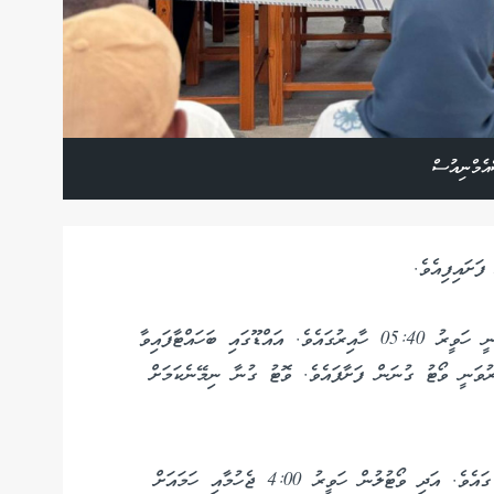
އެމްނިއުސް
ަށައިފިއެވެ.
މާލޭގެ ވޯޓު ފޮށިތައް ބަންދުކޮށް ވޯޓު ގުނަން ފަށާފައިވަނީ ހަވީރު 05:40 ހާއިރުގައެވެ. އައްޑޫގައި ބަހައްޓާފައިވާ
ައް 5:00 ޖެހިއިރު ބަންދުކޮށް، 05:30 ހާއިރުވަނީ ވޯޓު ގުނަން ފަށާފައެވެ. ވޮޓު ގުނާ ނިމޭނެކަމަށް
މި އިންތިޚާބުގެ ވޯޓުލުން ފަށާފައިވަނީ ހެނދުނު 8:00 ގައެވެ. އަދި ވޯޓުލުން ހަވީރު 4:00 ޖެހުމާއި ހަމައަށް