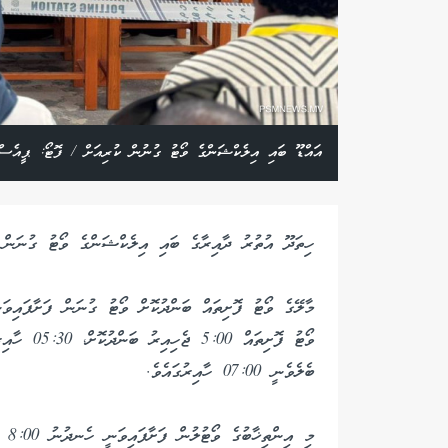
އައްޑޫ ބައި އިލެކްޝަންގެ ވޯޓު ގުނުން ކުރިއަށް / ފޮޓޯ: ޕީއެސް
ހިތަދޫ އުތުރު ދާއިރާގެ ބައި އިލެކްޝަންގެ ވޯޓު ގުނަން ފ
ވޯޓު ފޮށިތ
ބެލެވެނީ 07:00 ހާއިރުގައެވެ.