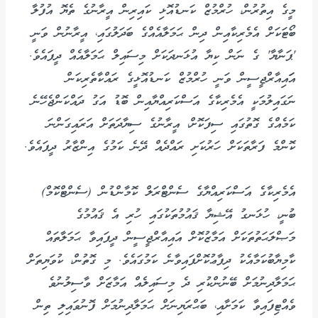
މީގެ އިތުރުން، ހުރްމުޒް ކަނޑުއޮޅި ކައިރިން އީރާނުގެ ތެޔޮ އުފުލާ
ބޯޓަކަށް އެމެރިކާއިން ދިން ޙަމަލާއެއްގެ ބަދަލުގައި، އީރާނުން ވަނީ
'ޕަނާޔާ' ގެ ނަން ކިޔާ އުޅަނދަކަށް މިސައިލް ޙަމަލާއެއް ދީފައެވެ.
އަައިއާރްޖީސީން ވަނީ ހުރްމުޒް ކަނޑުއޮޅީގެ ރައްކާތެރިކަން
ނަގައިލުމަކީ އެމެރިކާގެ އަސްކަރިއްޔާއިން ބޮޑު އަގު ދައްކަންޖެހޭނެ
ކަމެއްގެ ގޮތުގައި ސިފަކޮށް، އީރާނުގެ ސިޔާދަތަށް އަރައިގަންނަ
ކޮންމެ ފަރާތަކަށް ހަރުކަށި ރައްދެއް ދޭނެ ކަމުގެ އިންޒާރު ދީފައެވެ.
އެމެރިކާގެ އަސްކަރިއްޔާގެ ސެންޓްރަލް ކޮމާންޑުން (ސެންޓްކޮމް)
ބުނީ، ހުޅަނގު އޭޝިޔާ ޤައުމުތަކުގައި ހުރި އެ ޤައުމުގެ
މަޞްލަޙަތުތަކަށް އަމާޒުކޮށް އައިއާރްޖީސީން ދީފައިވާ ޙަމަލާތައް
ކާމިޔާބުކަމާއެކު ދިފާޢުކޮށްފައިވާނެ ކަމުގައެވެ. މި ގޮތުން، ކުވަޔިތަށް
ޙަމަލާދިނުމަށް ބޭނުންކުރި ދެ މިސައިލެއް އަމާޒަށް ވާސިލުނުވެ
ވެއްޓިފައިވާ ކަމަށާއި، ބަޙްރަޔިނަށް ޙަމަލާދިނުމަށް ފޮނުވައިލި ތިން