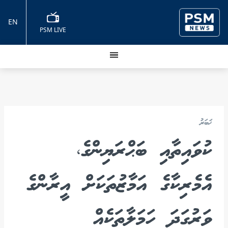
EN
PSM LIVE
ޚަބަރު
ކުވައިތާއި ބަޙްރަޔިންގެ،
އެމެރިކާގެ އަމާޒުތަކަށް އީރާންގެ
ވަރުގަދަ ހަމަލާތަކެއް