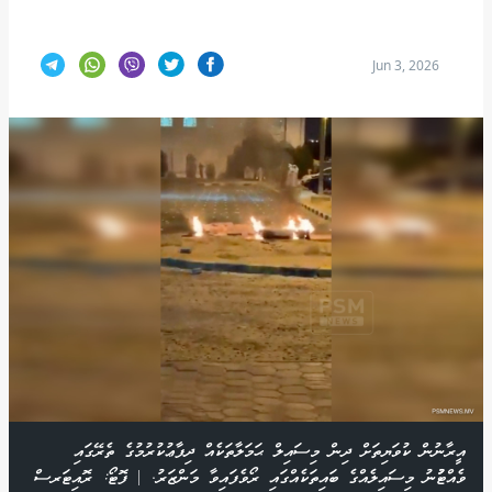
Jun 3, 2026
އީރާނުން ކުވަޔިތަށް ދިން މިސައިލް ޙަމަލާތަކެއް ދިފާޢުކުރުމުގެ ތެރޭގައި
ވެއްޓުުނު މިސައިލެއްގެ ބައިތަކެއްގައި ރޯވެފައިވާ މަންޒަރު. | ފޮޓޯ: ރޮއިޓަރސް