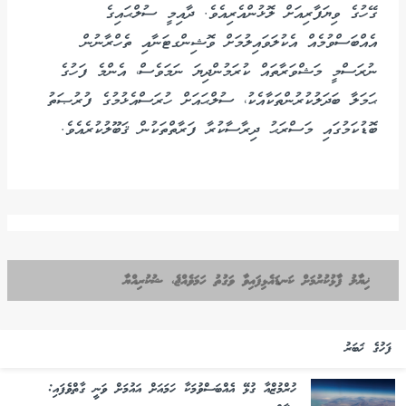
ގޭހުގެ ވިޔަފާރިއަށް ލޮޅުންއެރިއެވެ. ދާއިމީ ސުލްޙައިގެ
އެއްބަސްވުމެއް އެކުލަވައިލުމަށް ވޮޝިންގޓަނާއި ތެހްރާނުން
ނުރަސްމީ މަޝްވަރާތައް ކުރަމުންދިޔަ ނަމަވެސް، އެންމެ ފަހުގެ
ޙަމަލާ ބަދަލުކުރުންތަކާއެކު، ސުލްޙައަށް ހުރަސްއެޅުމުގެ ފުރުޞަތު
ބޮޑުކަމުގައި މަސްރަޙު ދިރާސާކުރާ ފަރާތްތަކުން ޤަބޫލުކުރެއެވެ.
ޚިޔާލު ފާޅުކުރުމަށް ކަނޑައެޅިފައިވާ ވަގުތު ހަމަވެއްޖެ، ޝުކުރިއްޔާ
ފަހުގެ ޚަބަރު
ހުރްމުޒްއާ ގުޅޭ އެއްބަސްވުމަކާ ހަމައަށް އައުމަށް ވަނީ ގާތްވެފައި: