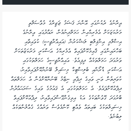
އީރާނުގެ ދެކުނުގައި އޮންނަ ޤަޝަމު ޖަޒީރާގެ މުވާޞަލާތީ
މަރުކަޒަކަށް އެމެރިކާއިން ޙަމަލާދިނުމުން، ރައްދުގައި އީރާނުގެ
އިސްލާމީ އިންޤިލާބީ ލަޝްކަރުން (އައިއާރްޖީސީ) ކުވައިތާއި
ބަޙްރައިންގައި ޤާއިމުކޮށްފައިވާ އެމެރިކާގެ އަސްކަރީ މަރުކަޒުތަކަށް
ވަރުގަދަ ޙަމަލާތަކެއް ދީފިއެވެ. އައިއާރްޖީސީގެ ޙަމަލާތަކުގައި
އަސްކަރީ ޑްރޯނާއި ބެލިސްޓިކް މިސައިލް ބޭނުންކޮށްފައިވާއިރު،
ކުވަޔިތުން ވަނީ ވައިގެ ދިފާޢީ ނިޒާމު ބޭނުންކޮށްގެން އެ ޙަމަލާތައް
ދިފާޢުކޮށްފައެވެ. އެ ޙަމަލާތަކުގައި އެ ޤައުމުގެ ވައިގެ ސަރަޙައްދުން
ބާރުގަދަ ގޮވުންތަކުގެ އަޑު އިވިގެންގޮސްފައިވާއިރު، ދިފާޢުކޮށްފައިވާ
މިސައިލްތަކުގެ ބައިތައް ވެއްޓި ކޮންމެވެސް ވަރެއްގެ ގެއްލުންތަކެއް
ލިބުނެވެ.