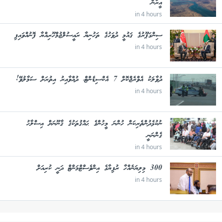
އީރާން
in 4 hours
ސިންގަޕޫރުގެ ޤައުމީ ދުވަހުގެ ތަހުނިޔާ ރައީސުލްޖުމްހޫރިއްޔާ ފޮނުއްވައިފި
in 4 hours
ދުވާލަކު އެވްރެޖްކޮށް 7 އެކްސިޑެންޓް، ދުއްވާއިރު އިތުރަށް ސަމާލުވޭ!
in 4 hours
ނުކުޅެދުންތެރިކަން ހުންނަ މީހުންގެ ޙައްޤުތަކުގެ ޤާނޫނަށް އިސްލާހު
ގެންނަނީ
in 4 hours
300 މިލިޔަނެއްހާ ރުފިޔާގެ އިންވެސްޓްމަންޓް ދަނީ ކުރިއަށް
in 4 hours