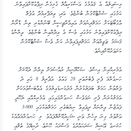
މިސައިލެއް އެ ޤައުމުގެ އަސްކަރިއްޔާ ގުޅިގެން ދިފާޢުކޮށްފައިވާނެ
ކަމުގައި ސެންޓްކޮމުން ބުންޏެވެ. އަދި، ވިޔަފާރިމުދާ އުފުލާ
އާގުބޯޓަކަށް ޙަމަލާދިނުމަށް އައިއާރްޖީސީން ބޭނުންކުރި ތިން ޑްރޯން
ދިފާޢުކޮށްފައިވާނެ ކަމުގައި ވެސް އެ އިދާރާއިން ބުންޏެވެ. އީރާންގެ
ޤަޝަމު ޖަޒީރާއަށް ޙަމަލާދީފައިވާނެ ކަން ވެސް ސެންޓްކޮމުން
ކަށަވަރުކޮށްދިނެވެ.
އެމެރިކާއިން އިސްވެ، ޞަހްޔޫނީން ރުއްސުމަށް އީރާނާ ދެކޮޅަށް
ހަނގުރާމަ ފެށީ ފެބުރުވަރީ 28 ގައެވެ. އެޕްރީލު 8 ގައި ދެ
ފަރާތުން ޙަމަލާ ބަދަލުކުރުން މެދުކަނޑައިލުމުގެ އެއްބަސްވުމަކަށް
އަމަލުކުރަން ފެށި ނަމަވެސް، ހަނގުރާމައިގައި އެމެރިކާއާއި ޔަހޫދީ
ފައުޖުން އީރާނަށް ދީފައިވާ ނިރުބަވެރި ޙަމަލާތަކުގައި 3,000
އަށްވުރެ ގިނަ މީހުން ވަނީ ޝަހީދުކޮށްލާފައެވެ. މި ހަނގުރާމައާއެކު
ހުޅަނގު އޭޝިޔާ ސަރަޙައްދުގެ މަސްރަޙު ހޫނުވެ، ދުނިޔޭގެ ތެލާއި